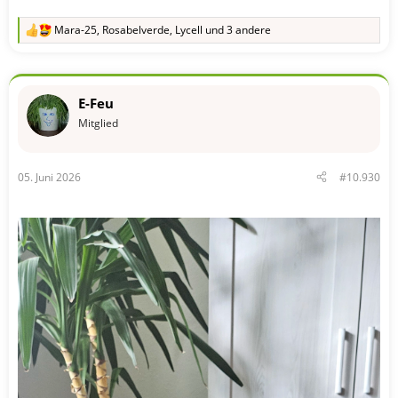
Mara-25
,
Rosabelverde
,
Lycell
und 3 andere
R
e
a
k
t
E-Feu
i
o
Mitglied
n
e
n
05. Juni 2026
#10.930
: