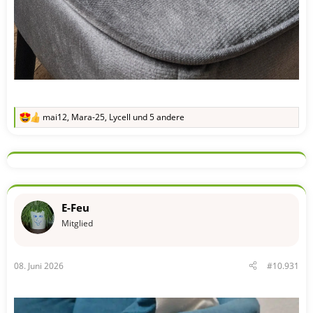
mai12
,
Mara-25
,
Lycell
und 5 andere
R
e
a
k
t
i
o
n
E-Feu
e
n
Mitglied
:
08. Juni 2026
#10.931