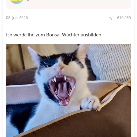
n
e
n
08. Juni 2026
#10.935
:
Ich werde ihn zum Bonsai-Wächter ausbilden