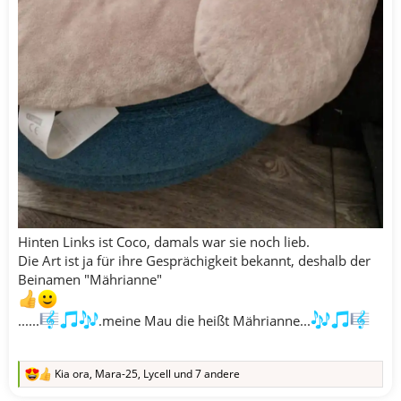
Hinten Links ist Coco, damals war sie noch lieb.
Die Art ist ja für ihre Gesprächigkeit bekannt, deshalb der
Beinamen "Mährianne"
......
.meine Mau die heißt Mährianne...
Kia ora
,
Mara-25
,
Lycell
und 7 andere
R
e