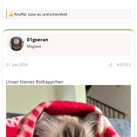
Knuffel
,
luise-ac
und
scheinfeld
R
e
a
k
t
01goeran
i
o
Mitglied
n
e
n
01. Juni 2026
#10.923
:
Unser kleines Rotkäppchen