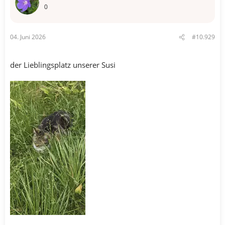
o
0
n
e
n
04. Juni 2026
#10.929
:
der Lieblingsplatz unserer Susi