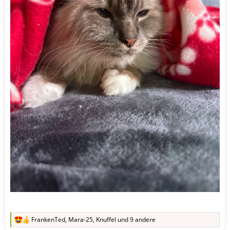
FrankenTed
,
Mara-25
,
Knuffel
und 9 andere
R