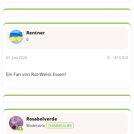
e
a
k
t
i
o
n
Rentner
e
n
0
:
01. Juni 2026
#10.924
Ein Fan von Rot-Weiss Essen?
Rosabelverde
Moderatrix
TEAMMITGLIED