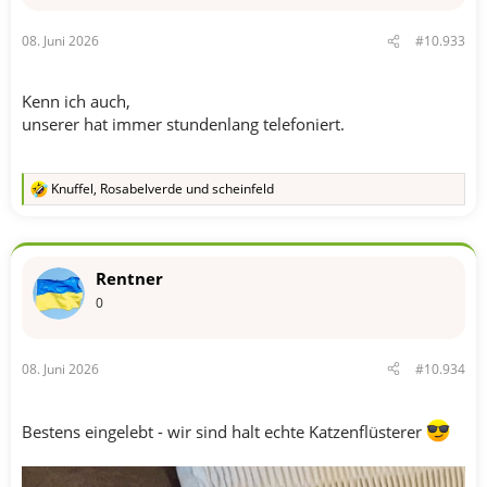
e
n
08. Juni 2026
#10.933
:
Kenn ich auch,
unserer hat immer stundenlang telefoniert.
Knuffel
,
Rosabelverde
und
scheinfeld
R
e
a
k
t
Rentner
i
o
0
n
e
n
08. Juni 2026
#10.934
:
Bestens eingelebt - wir sind halt echte Katzenflüsterer