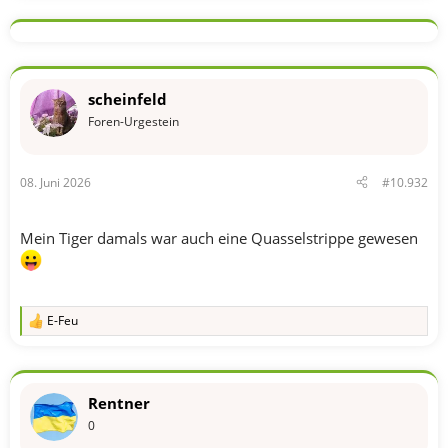
a
k
t
i
o
n
scheinfeld
e
n
Foren-Urgestein
:
08. Juni 2026
#10.932
Mein Tiger damals war auch eine Quasselstrippe gewesen
E-Feu
R
e
a
k
t
Rentner
i
o
0
n