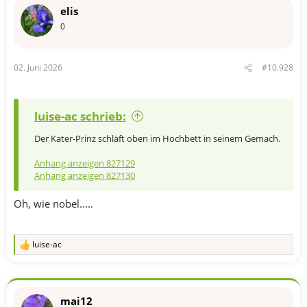
t
elis
i
o
0
n
e
n
02. Juni 2026
#10.928
:
luise-ac schrieb:
Der Kater-Prinz schläft oben im Hochbett in seinem Gemach.
Anhang anzeigen 827129
Anhang anzeigen 827130
Oh, wie nobel.....
luise-ac
R
e
a
k
t
mai12
i