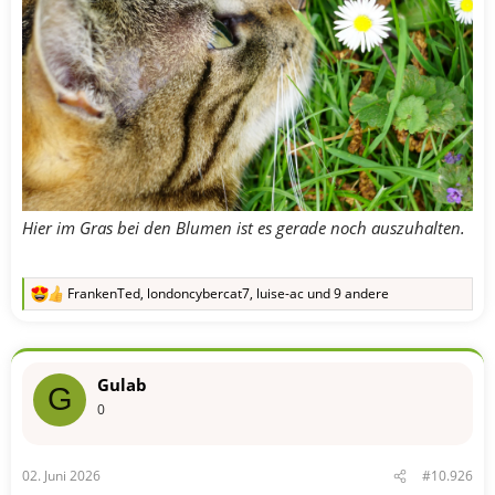
Hier im Gras bei den Blumen ist es gerade noch auszuhalten.
FrankenTed
,
londoncybercat7
,
luise-ac
und 9 andere
R
e
a
k
t
Gulab
i
G
o
0
n
e
n
02. Juni 2026
#10.926
: