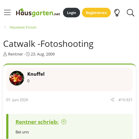
Login
Registrieren
Haustiere Forum
Catwalk -Fotoshooting
E
E
Rentner
23. Aug. 2009
r
r
s
s
t
t
Knuffel
e
e
0
l
l
l
l
e
t
r
a
01. Juni 2026
#10.921
m
Rentner schrieb:
Bei uns