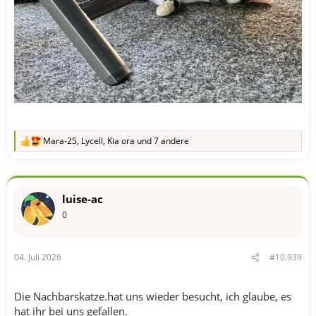
Mara-25
,
Lycell
,
Kia ora
und 7 andere
R
e
a
k
t
luise-ac
i
o
0
n
e
n
04. Juli 2026
#10.939
:
Die Nachbarskatze.hat uns wieder besucht, ich glaube, es
hat ihr bei uns gefallen.