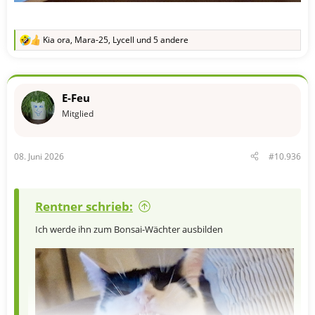
Kia ora
,
Mara-25
,
Lycell
und 5 andere
R
e
a
k
t
E-Feu
i
o
Mitglied
n
e
n
08. Juni 2026
#10.936
:
Rentner schrieb:
Ich werde ihn zum Bonsai-Wächter ausbilden