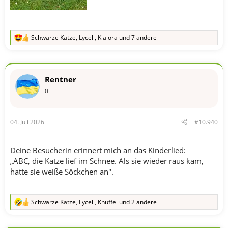
Schwarze Katze
,
Lycell
,
Kia ora
und 7 andere
R
e
a
k
t
Rentner
i
o
0
n
e
n
04. Juli 2026
#10.940
:
Deine Besucherin erinnert mich an das Kinderlied:
„ABC, die Katze lief im Schnee. Als sie wieder raus kam,
hatte sie weiße Söckchen an".
Schwarze Katze
,
Lycell
,
Knuffel
und 2 andere
R
e
a