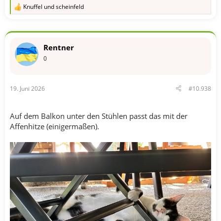
Knuffel
und
scheinfeld
R
e
a
k
t
Rentner
i
o
0
n
e
n
19. Juni 2026
#10.938
:
Auf dem Balkon unter den Stühlen passt das mit der
Affenhitze (einigermaßen).