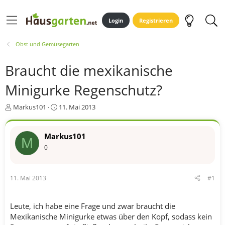
Login
Registrieren
Obst und Gemüsegarten
Braucht die mexikanische
Minigurke Regenschutz?
E
E
Markus101
11. Mai 2013
r
r
s
s
t
t
Markus101
M
e
e
0
l
l
l
l
e
t
11. Mai 2013
#1
r
a
m
Leute, ich habe eine Frage und zwar braucht die
Mexikanische Minigurke etwas über den Kopf, sodass kein