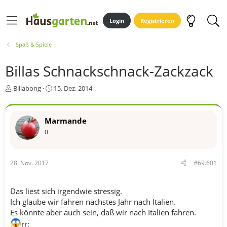
Login
Registrieren
Spaß & Spiele
Billas Schnackschnack-Zackzack
E
E
Billabong
15. Dez. 2014
r
r
s
s
t
t
Marmande
e
e
0
l
l
l
l
e
t
r
a
28. Nov. 2017
#69.601
m
Das liest sich irgendwie stressig.
Ich glaube wir fahren nächstes Jahr nach Italien.
Es könnte aber auch sein, daß wir nach Italien fahren.
rr: