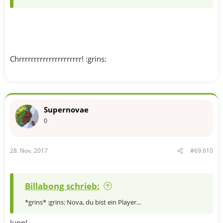
Chrrrrrrrrrrrrrrrrrrrrr! :grins:
Supernovae
0
28. Nov. 2017
#69.610
Billabong schrieb:
*grins* :grins: Nova, du bist ein Player...
Jupp!