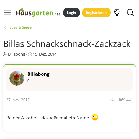
Login
Registrieren
Spaß & Spiele
Billas Schnackschnack-Zackzack
E
E
Billabong
15. Dez. 2014
r
r
s
s
t
t
Billabong
e
e
0
l
l
l
l
e
t
r
a
27. Nov. 2017
#69.441
m
Reiner Alkohol...das wär mal ein Name.