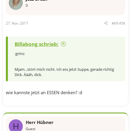
0
27. Nov. 2017
#69.458
Billabong schrieb:
:grins:
Mjam...stört mich nicht. Ich ess jetzt Suppe, gerade richtig
Dick. Äääh, dick.
wie kannste jetzt an ESSEN denken? :d
Herr Hübner
H
Guest