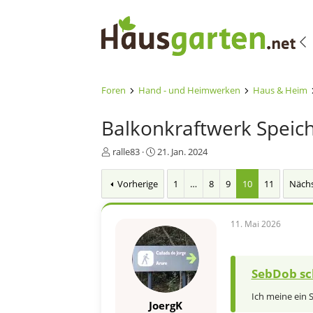
Foren
Hand - und Heimwerken
Haus & Heim
Balkonkraftwerk Speic
E
E
ralle83
21. Jan. 2024
r
r
s
s
Vorherige
1
…
8
9
10
11
Näch
t
t
e
e
l
l
11. Mai 2026
l
l
e
t
r
a
m
SebDob sc
Ich meine ein 
JoergK