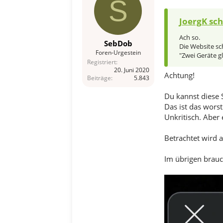
S
JoergK sch
Ach so.
SebDob
Die Website sc
Foren-Urgestein
"Zwei Geräte g
Registriert
20. Juni 2020
Achtung!
Beiträge
5.843
Du kannst diese S
Das ist das wors
Unkritisch. Aber
Betrachtet wird
Im übrigen brauc