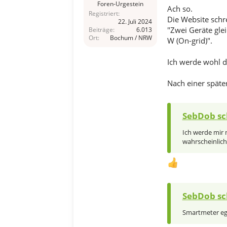
Foren-Urgestein
Ach so.
Registriert
Die Website schr
22. Juli 2024
"Zwei Geräte gle
Beiträge
6.013
Ort
Bochum / NRW
W (On-grid)".
Ich werde wohl do
Nach einer späte
SebDob sc
Ich werde mir 
wahrscheinlich
SebDob sc
Smartmeter egal