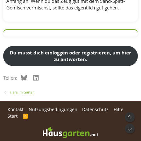
Anfang an. Wenn du das Zeug gut mit dem Sand-Splitt-
Gemisch vermischst, sollte das eigentlich gut gehen.
Du musst dich einloggen oder registrieren, um hier
zu antworten.
Bluesky
LinkedIn
Teilen:
Tiere im Garten
Kontakt
Nutzungsbedingungen
Datenschutz
Hilfe
Start
R
Ob
S
S
Unt