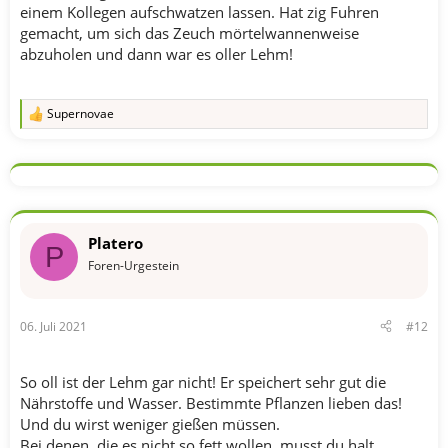
einem Kollegen aufschwatzen lassen. Hat zig Fuhren
gemacht, um sich das Zeuch mörtelwannenweise
abzuholen und dann war es oller Lehm!
Supernovae
R
e
a
k
t
i
o
n
Platero
e
P
n
Foren-Urgestein
:
06. Juli 2021
#12
So oll ist der Lehm gar nicht! Er speichert sehr gut die
Nährstoffe und Wasser. Bestimmte Pflanzen lieben das!
Und du wirst weniger gießen müssen.
Bei denen, die es nicht so fett wollen, musst du halt