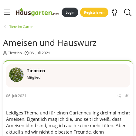
Login
Registrieren
Tiere im Garten
Ameisen und Hauswurz
E
E
Ticotico
06. Juli 2021
r
r
s
s
t
t
Ticotico
e
e
Mitglied
l
l
l
l
e
t
06. Juli 2021
#1
r
a
m
Leidiges Thema und für einen Gartenneuling dreimal mehr:
Ameisen. Eigentlich mag ich die, und seit ich weiß, dass
Ameisen blind sind, mag ich auch keine mehr töten. Aber
aktuell sind wir nicht die besten Freunde, denn