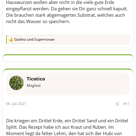
Hauswurzen wollen aber nicht in die viele gute Erde
eingepflanzt werden. Da gehen sie Dir ganz schnell kaputt.
Die brauchen stark abgemagertes Substrat, welches auch
nicht das Wasser so speichern.
Galileo
und
Supernovae
R
e
a
k
t
i
o
n
Ticotico
e
n
Mitglied
:
06. Juli 2021
#11
Die kriegen ein Drittel Erde, ein Drittel Sand und ein Drittel
Splitt. Das Rezept habe ich aus Kraut und Rüben. Im
Moment liegt da fetter Lehm, den hat sich der Hubi von