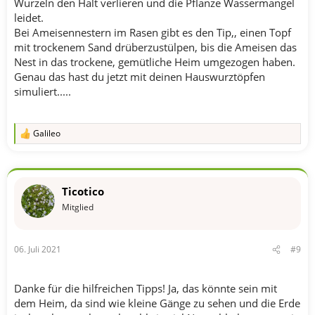
Wurzeln den Halt verlieren und die Pflanze Wassermangel
leidet.
Bei Ameisennestern im Rasen gibt es den Tip,, einen Topf
mit trockenem Sand drüberzustülpen, bis die Ameisen das
Nest in das trockene, gemütliche Heim umgezogen haben.
Genau das hast du jetzt mit deinen Hauswurztöpfen
simuliert.....
Galileo
R
e
a
k
t
Ticotico
i
o
Mitglied
n
e
n
06. Juli 2021
#9
:
Danke für die hilfreichen Tipps! Ja, das könnte sein mit
dem Heim, da sind wie kleine Gänge zu sehen und die Erde