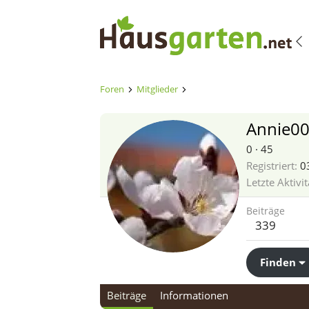
Foren
Mitglieder
Annie0
0
·
45
Registriert
0
Letzte Aktivit
Beiträge
339
Finden
Beiträge
Informationen