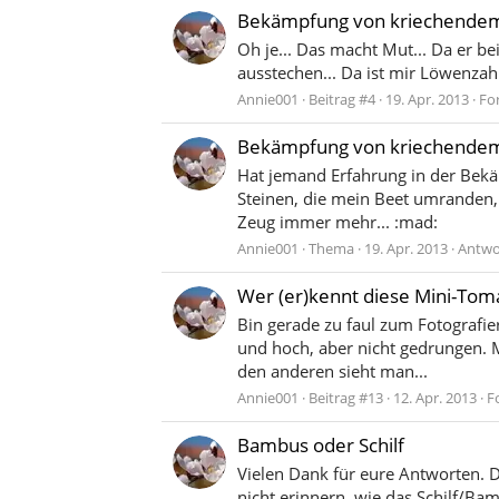
Bekämpfung von kriechende
Oh je... Das macht Mut... Da er be
ausstechen... Da ist mir Löwenzah
Annie001
Beitrag #4
19. Apr. 2013
Fo
Bekämpfung von kriechende
Hat jemand Erfahrung in der Bekä
Steinen, die mein Beet umranden, 
Zeug immer mehr... :mad:
Annie001
Thema
19. Apr. 2013
Antwo
Wer (er)kennt diese Mini-Tom
Bin gerade zu faul zum Fotografie
und hoch, aber nicht gedrungen. M
den anderen sieht man...
Annie001
Beitrag #13
12. Apr. 2013
F
Bambus oder Schilf
Vielen Dank für eure Antworten. Das
nicht erinnern, wie das Schilf/Ba