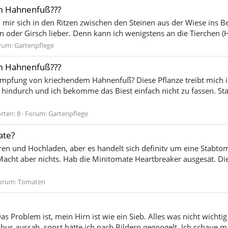
m Hahnenfuß???
i mir sich in den Ritzen zwischen den Steinen aus der Wiese ins Be
n oder Girsch lieber. Denn kann ich wenigstens an die Tierchen 
rum:
Gartenpflege
m Hahnenfuß???
mpfung von kriechendem Hahnenfuß? Diese Pflanze treibt mich i
hindurch und ich bekomme das Biest einfach nicht zu fassen. Sta
rten: 8
Forum:
Gartenpflege
ate?
ren und Hochladen, aber es handelt sich definitv um eine Stabto
acht aber nichts. Hab die Minitomate Heartbreaker ausgesät. Die
orum:
Tomaten
 Problem ist, mein Hirn ist wie ein Sieb. Alles was nicht wichtig i
mbus aussah, sonst hätte ich nach Bildern gegoogelt. Ich schaue 