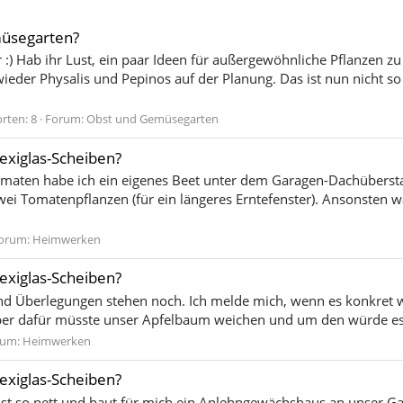
müsegarten?
 :) Hab ihr Lust, ein paar Ideen für außergewöhnliche Pflanzen z
 wieder Physalis und Pepinos auf der Planung. Das ist nun nicht s
rten: 8
Forum:
Obst und Gemüsegarten
xiglas-Scheiben?
 Tomaten habe ich ein eigenes Beet unter dem Garagen-Dachüberstan
wei Tomatenpflanzen (für ein längeres Erntefenster). Ansonsten 
orum:
Heimwerken
xiglas-Scheiben?
nd Überlegungen stehen noch. Ich melde mich, wenn es konkret wi
Aber dafür müsste unser Apfelbaum weichen und um den würde es m
rum:
Heimwerken
xiglas-Scheiben?
st so nett und baut für mich ein Anlehngewächshaus an unser Gar