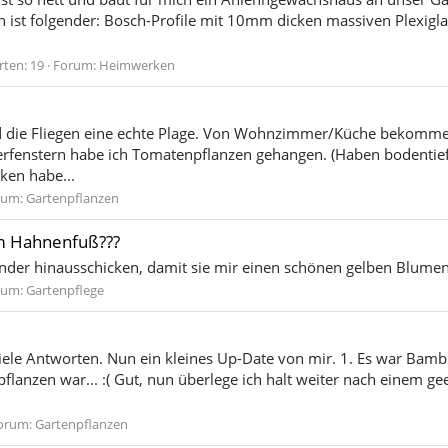
n ist folgender: Bosch-Profile mit 10mm dicken massiven Plexiglas
ten: 19
Forum:
Heimwerken
d die Fliegen eine echte Plage. Von Wohnzimmer/Küche bekomme 
rfenstern habe ich Tomatenpflanzen gehangen. (Haben bodentiefe
ken habe...
rum:
Gartenpflanzen
m Hahnenfuß???
nder hinausschicken, damit sie mir einen schönen gelben Blumens
rum:
Gartenpflege
viele Antworten. Nun ein kleines Up-Date von mir. 1. Es war Bamb
pflanzen war... :( Gut, nun überlege ich halt weiter nach einem ge
orum:
Gartenpflanzen