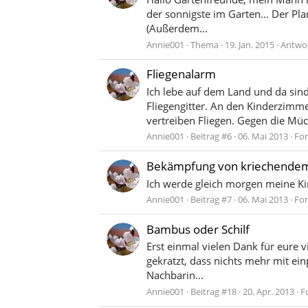
der sonnigste im Garten... Der Pla
(Außerdem...
Annie001
Thema
19. Jan. 2015
Antwor
Fliegenalarm
Ich lebe auf dem Land und da sin
Fliegengitter. An den Kinderzimme
vertreiben Fliegen. Gegen die Müc
Annie001
Beitrag #6
06. Mai 2013
Fo
Bekämpfung von kriechende
Ich werde gleich morgen meine Ki
Annie001
Beitrag #7
06. Mai 2013
Fo
Bambus oder Schilf
Erst einmal vielen Dank für eure 
gekratzt, dass nichts mehr mit ein
Nachbarin...
Annie001
Beitrag #18
20. Apr. 2013
F