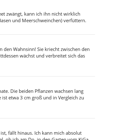
et zwängt, kann ich ihn nicht wirklich
(Hasen und Meerschweinchen) verfüttern.
n den Wahnsinn! Sie kriecht zwischen den
ttdessen wächst und verbreitet sich das
mate. Die beiden Pflanzen wachsen lang
 ist etwa 3 cm groß und in Vergleich zu
st, fällt hinaus. Ich kann mich absolut
mal, ob ich am Do. in den Garten vom KiGa