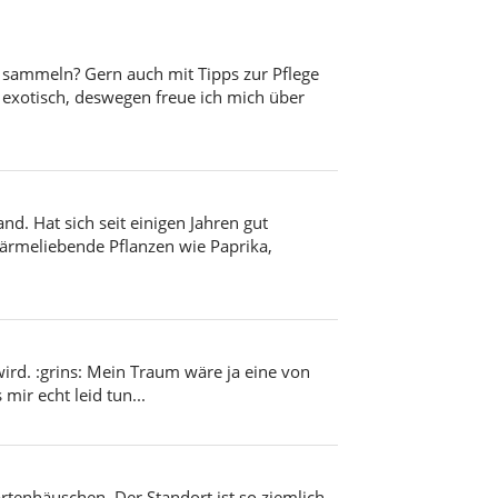
u sammeln? Gern auch mit Tipps zur Pflege
o exotisch, deswegen freue ich mich über
d. Hat sich seit einigen Jahren gut
wärmeliebende Pflanzen wie Paprika,
rd. :grins: Mein Traum wäre ja eine von
ir echt leid tun...
tenhäuschen. Der Standort ist so ziemlich