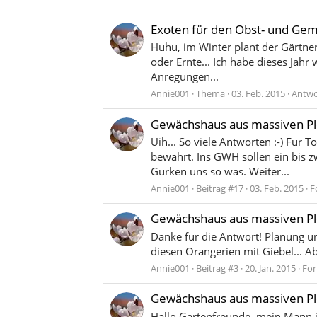
Exoten für den Obst- und Ge
Huhu, im Winter plant der Gärtner
oder Ernte... Ich habe dieses Jahr
Anregungen...
Annie001
Thema
03. Feb. 2015
Antwo
Gewächshaus aus massiven Ple
Uih... So viele Antworten :-) Für
bewährt. Ins GWH sollen ein bis z
Gurken uns so was. Weiter...
Annie001
Beitrag #17
03. Feb. 2015
F
Gewächshaus aus massiven Ple
Danke für die Antwort! Planung u
diesen Orangerien mit Giebel... 
Annie001
Beitrag #3
20. Jan. 2015
Fo
Gewächshaus aus massiven Ple
Hallo Gartenfreunde, mein Mann i