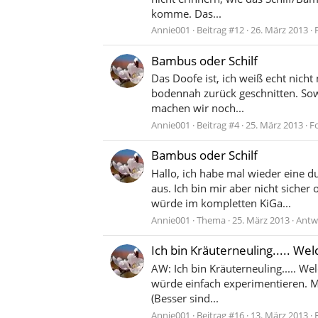
komme. Das...
Annie001
Beitrag #12
26. März 2013
Bambus oder Schilf
Das Doofe ist, ich weiß echt nicht
bodennah zurück geschnitten. Sowe
machen wir noch...
Annie001
Beitrag #4
25. März 2013
F
Bambus oder Schilf
Hallo, ich habe mal wieder eine 
aus. Ich bin mir aber nicht sich
würde im kompletten KiGa...
Annie001
Thema
25. März 2013
Antw
Ich bin Kräuterneuling..... We
AW: Ich bin Kräuterneuling..... We
würde einfach experimentieren. M
(Besser sind...
Annie001
Beitrag #16
13. März 2013