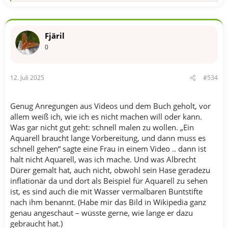
e
a
k
t
Fjäril
i
o
0
n
e
n
12. Juli 2025
#534
:
Genug Anregungen aus Videos und dem Buch geholt, vor
allem weiß ich, wie ich es nicht machen will oder kann.
Was gar nicht gut geht: schnell malen zu wollen. „Ein
Aquarell braucht lange Vorbereitung, und dann muss es
schnell gehen“ sagte eine Frau in einem Video .. dann ist
halt nicht Aquarell, was ich mache. Und was Albrecht
Dürer gemalt hat, auch nicht, obwohl sein Hase geradezu
inflationär da und dort als Beispiel für Aquarell zu sehen
ist, es sind auch die mit Wasser vermalbaren Buntstifte
nach ihm benannt. (Habe mir das Bild in Wikipedia ganz
genau angeschaut – wüsste gerne, wie lange er dazu
gebraucht hat.)