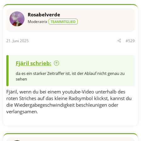
a
k
t
Rosabelverde
i
o
Moderatrix
TEAMMITGLIED
n
e
n
21. Juni 2025
#529
:
Fjäril schrieb:
da es ein starker Zeitraffer ist, ist der Ablauf nicht genau zu
sehen
Fjäril, wenn du bei einem youtube-Video unterhalb des
roten Striches auf das kleine Radsymbol klickst, kannst du
die Wiedergabegeschwindigkeit beschleunigen oder
verlangsamen.