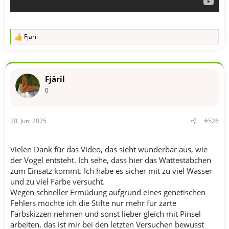
Fjäril
R
e
a
k
t
Fjäril
i
o
0
n
e
n
20. Juni 2025
#526
:
Vielen Dank für das Video, das sieht wunderbar aus, wie
der Vogel entsteht. Ich sehe, dass hier das Wattestäbchen
zum Einsatz kommt. Ich habe es sicher mit zu viel Wasser
und zu viel Farbe versucht.
Wegen schneller Ermüdung aufgrund eines genetischen
Fehlers möchte ich die Stifte nur mehr für zarte
Farbskizzen nehmen und sonst lieber gleich mit Pinsel
arbeiten, das ist mir bei den letzten Versuchen bewusst