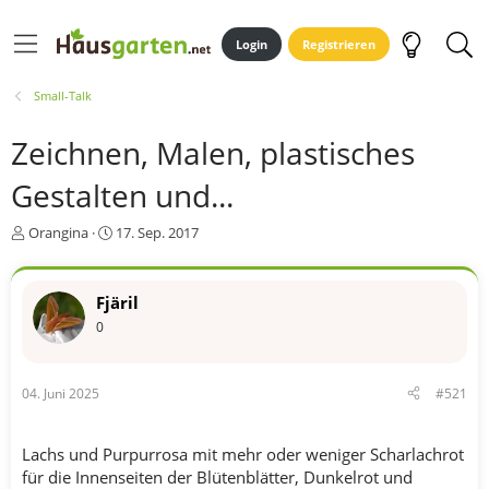
Login
Registrieren
Small-Talk
Zeichnen, Malen, plastisches
Gestalten und...
E
E
Orangina
17. Sep. 2017
r
r
s
s
t
t
Fjäril
e
e
0
l
l
l
l
e
t
r
a
04. Juni 2025
#521
m
Lachs und Purpurrosa mit mehr oder weniger Scharlachrot
für die Innenseiten der Blütenblätter, Dunkelrot und