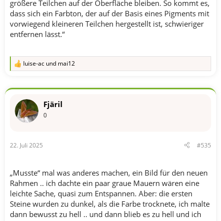
größere Teilchen auf der Oberfläche bleiben. So kommt es,
dass sich ein Farbton, der auf der Basis eines Pigments mit
vorwiegend kleineren Teilchen hergestellt ist, schwieriger
entfernen lässt.“
luise-ac
und
mai12
R
e
a
k
t
Fjäril
i
o
0
n
e
n
22. Juli 2025
#535
:
„Musste“ mal was anderes machen, ein Bild für den neuen
Rahmen .. ich dachte ein paar graue Mauern wären eine
leichte Sache, quasi zum Entspannen. Aber: die ersten
Steine wurden zu dunkel, als die Farbe trocknete, ich malte
dann bewusst zu hell .. und dann blieb es zu hell und ich