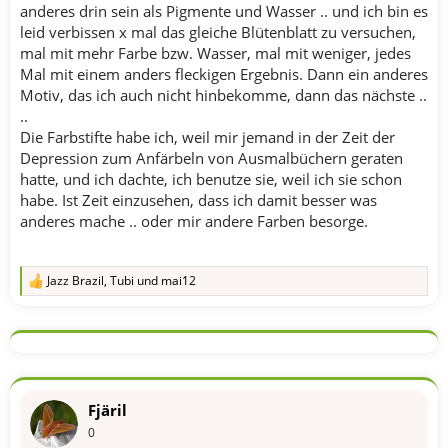
anderes drin sein als Pigmente und Wasser .. und ich bin es
leid verbissen x mal das gleiche Blütenblatt zu versuchen,
mal mit mehr Farbe bzw. Wasser, mal mit weniger, jedes
Mal mit einem anders fleckigen Ergebnis. Dann ein anderes
Motiv, das ich auch nicht hinbekomme, dann das nächste ..
..
Die Farbstifte habe ich, weil mir jemand in der Zeit der
Depression zum Anfärbeln von Ausmalbüchern geraten
hatte, und ich dachte, ich benutze sie, weil ich sie schon
habe. Ist Zeit einzusehen, dass ich damit besser was
anderes mache .. oder mir andere Farben besorge.
Jazz Brazil
,
Tubi
und
mai12
R
e
a
k
t
i
o
n
Fjäril
e
n
0
: