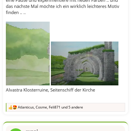
das nächste Mal möchte ich ein wirklich leichteres Motiv
finden .. ..
Alvastra Klosterruine, Seitenschiff der Kirche
Atlanticus
,
Cosme
,
Feli871
und 5 andere
R
e
a
k
t