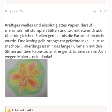
08. Juni 2025
#522
Kräftiges weißes und absolut glattes Papier, darauf
mehrmals mit stumpfen Stiften und tw. mit etwas Druck
über die gleichen Stellen gemalt, bis die Farbe schön dicht
wurde. Eine kräftig gelb-orange-rot gefärbte Inkalilie ist so
machbar .. allerdings ist mir das lange Fummeln mit den
Stiften auf dem Papier zu anstrengend. Schmerzen im Arm
wegen Malen .. nein danke!
Tubi
und
mai12
R