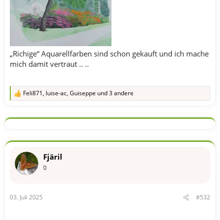
„Richige“ Aquarellfarben sind schon gekauft und ich mache
mich damit vertraut .. ..
Feli871
,
luise-ac
,
Guiseppe
und 3 andere
R
e
a
k
t
i
o
n
Fjäril
e
n
0
:
03. Juli 2025
#532