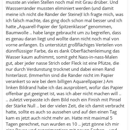
musste an vielen Stellen noch mal mit Grau drüber. Und
Wassserränder mussten eliminiert werden (und damit
meine ich nicht die Ränder der Steine)! Ich fragte mich, was
ich falsch machte, das ging doch schon mal besser und ich
hatte „Aquarell-Papier der Spitzenklasse“ genommen,
Baumwolle .. habe lange gebraucht um zu begreifen, dass
es genau daran liegt und wollte dann nicht noch mal von
vorne anfangen. Es unterstützt großflächiges Verteilen von
dünnflüssiger Farbe, da es dank Oberflächenleimung das
Wasser kaum aufnimmt, somit geht Nass-in-nass-Malen
gut, aber jeder nasse Strich oder Fleck ist eine Pfütze, die
nur durch Verdunstung trocknet und dabei einen Rand
hinterlässt. (Immerhin sind die Ränder nicht im Papier
verankert so wie bei dem billigen Aquarellpapier.) Am
linken Bildrand habe ich das ausprobiert, wofür das Papier
offenbar gut geeignet ist, was ich aber nicht machen will ..
.. zuletzt verpasste ich dem Bild noch ein Finish mit Pinsel
der Stärke Null .. bei der vielen Zeit, die ich damit verbracht
hatte, sollte es auch so aussehen und auf den einen Tag
kam es jetzt auch nicht mehr an. Hatte mit maximal 5
Tagen gerechnet, nun wurden es 10 .. jetzt gönne ich mir
eine Pause und experimentiere mit neuen Farben .. und