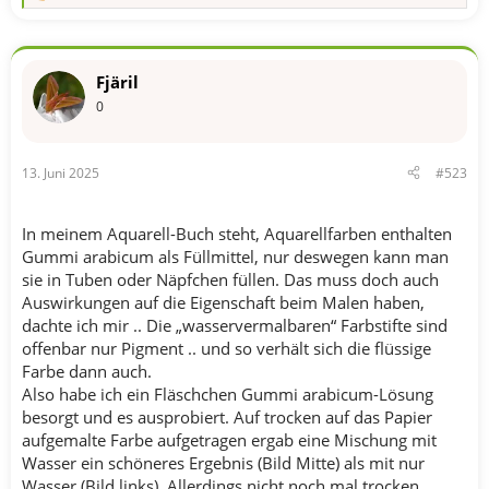
e
a
k
t
Fjäril
i
o
0
n
e
n
13. Juni 2025
#523
:
In meinem Aquarell-Buch steht, Aquarellfarben enthalten
Gummi arabicum als Füllmittel, nur deswegen kann man
sie in Tuben oder Näpfchen füllen. Das muss doch auch
Auswirkungen auf die Eigenschaft beim Malen haben,
dachte ich mir .. Die „wasservermalbaren“ Farbstifte sind
offenbar nur Pigment .. und so verhält sich die flüssige
Farbe dann auch.
Also habe ich ein Fläschchen Gummi arabicum-Lösung
besorgt und es ausprobiert. Auf trocken auf das Papier
aufgemalte Farbe aufgetragen ergab eine Mischung mit
Wasser ein schöneres Ergebnis (Bild Mitte) als mit nur
Wasser (Bild links). Allerdings nicht noch mal trocken