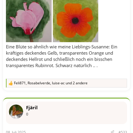
Eine Blüte so ähnlich wie meine Lieblings-Susanne: Ein
kräftiges deckendes Gelb, transparentes Orange und
deckendes Hellrot und schließlich noch ein bisschen
transparentes Rubinrot. Schwarz natürlich .. .
Feli871
,
Rosabelverde
,
luise-ac
und 2 andere
R
e
a
k
t
Fjäril
i
o
0
n
e
n
08. Juli 2025
#533
: