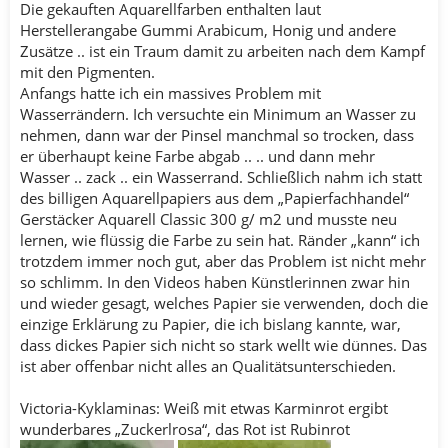
Die gekauften Aquarellfarben enthalten laut
Herstellerangabe Gummi Arabicum, Honig und andere
Zusätze .. ist ein Traum damit zu arbeiten nach dem Kampf
mit den Pigmenten.
Anfangs hatte ich ein massives Problem mit
Wasserrändern. Ich versuchte ein Minimum an Wasser zu
nehmen, dann war der Pinsel manchmal so trocken, dass
er überhaupt keine Farbe abgab .. .. und dann mehr
Wasser .. zack .. ein Wasserrand. Schließlich nahm ich statt
des billigen Aquarellpapiers aus dem „Papierfachhandel“
Gerstäcker Aquarell Classic 300 g/ m2 und musste neu
lernen, wie flüssig die Farbe zu sein hat. Ränder „kann“ ich
trotzdem immer noch gut, aber das Problem ist nicht mehr
so schlimm. In den Videos haben Künstlerinnen zwar hin
und wieder gesagt, welches Papier sie verwenden, doch die
einzige Erklärung zu Papier, die ich bislang kannte, war,
dass dickes Papier sich nicht so stark wellt wie dünnes. Das
ist aber offenbar nicht alles an Qualitätsunterschieden.
Victoria-Kyklaminas: Weiß mit etwas Karminrot ergibt
wunderbares „Zuckerlrosa“, das Rot ist Rubinrot