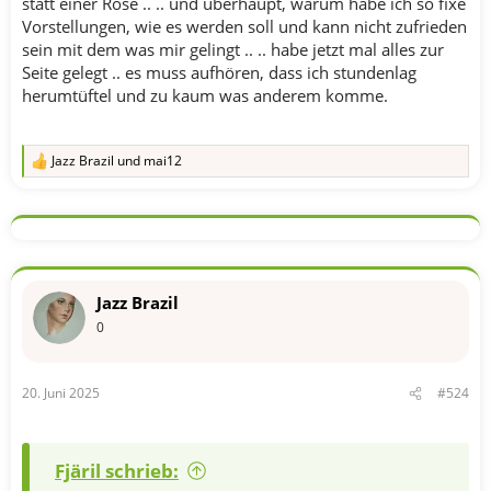
statt einer Rose .. .. und überhaupt, warum habe ich so fixe
Vorstellungen, wie es werden soll und kann nicht zufrieden
sein mit dem was mir gelingt .. .. habe jetzt mal alles zur
Seite gelegt .. es muss aufhören, dass ich stundenlag
herumtüftel und zu kaum was anderem komme.
Jazz Brazil
und
mai12
R
e
a
k
t
i
o
n
Jazz Brazil
e
n
0
:
20. Juni 2025
#524
Fjäril schrieb: