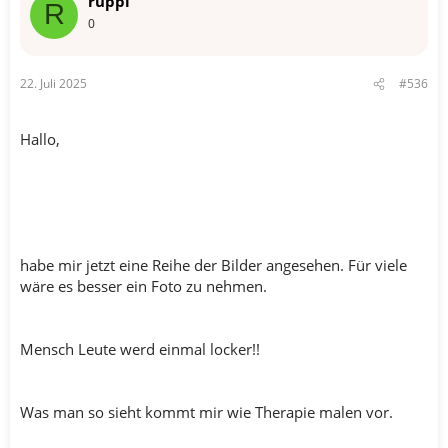
ruppi
i
R
o
0
n
e
n
22. Juli 2025
#536
:
Hallo,
habe mir jetzt eine Reihe der Bilder angesehen. Für viele
wäre es besser ein Foto zu nehmen.
Mensch Leute werd einmal locker!!
Was man so sieht kommt mir wie Therapie malen vor.