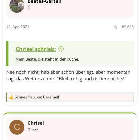
Beates-Garten
0
12. Apr. 2021
#9.693
Chrisel schrieb:
Nein Beate, die steht in der Küche.
Nee noch nicht, hab aber schon überlegt, aber momentan
sagt das Wetter zu mir: "Bleib ruhig und riskiere nichts!"
Schneefrau
und
Caramell
R
e
a
k
t
Chrisel
i
C
o
Guest
n
e