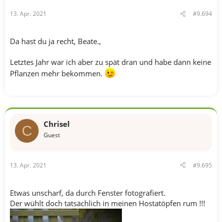
n
13. Apr. 2021
#9.694
:
Da hast du ja recht, Beate.,
Letztes Jahr war ich aber zu spät dran und habe dann keine
Pflanzen mehr bekommen.
Chrisel
C
Guest
13. Apr. 2021
#9.695
Etwas unscharf, da durch Fenster fotografiert.
Der wühlt doch tatsächlich in meinen Hostatöpfen rum !!!