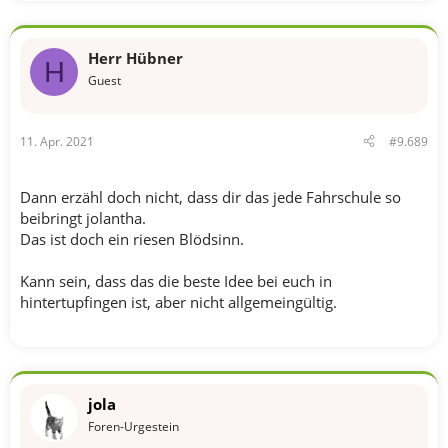
a
k
t
Herr Hübner
i
H
o
Guest
n
e
n
11. Apr. 2021
#9.689
:
Dann erzähl doch nicht, dass dir das jede Fahrschule so
beibringt jolantha.
Das ist doch ein riesen Blödsinn.
Kann sein, dass das die beste Idee bei euch in
hintertupfingen ist, aber nicht allgemeingültig.
jola
Foren-Urgestein