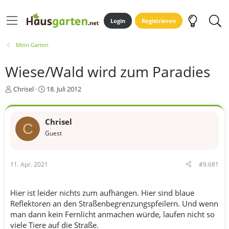
Login
Registrieren
Mein Garten
Wiese/Wald wird zum Paradies
E
E
Chrisel
18. Juli 2012
r
r
s
s
t
t
Chrisel
C
e
e
Guest
l
l
l
l
e
t
r
a
11. Apr. 2021
#9.681
m
Hier ist leider nichts zum aufhängen. Hier sind blaue
Reflektoren an den Straßenbegrenzungspfeilern. Und wenn
man dann kein Fernlicht anmachen würde, laufen nicht so
viele Tiere auf die Straße.