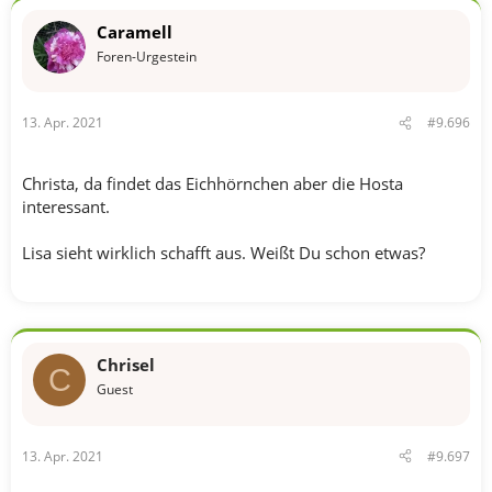
k
t
Caramell
i
o
Foren-Urgestein
n
e
n
13. Apr. 2021
#9.696
:
Christa, da findet das Eichhörnchen aber die Hosta
interessant.
Lisa sieht wirklich schafft aus. Weißt Du schon etwas?
Chrisel
C
Guest
13. Apr. 2021
#9.697