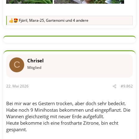
Fjäril
,
Mara-25
,
Gartenomi
und 4 andere
R
e
a
k
t
i
o
n
Chrisel
e
C
n
Mitglied
:
22. Mai 2026
#9.862
Bei mir war es Gestern trocken, aber doch sehr bedeckt.
Habe noch 9 Minihostas bekommen und eingepflanzt. Die
Wannen gleichzeitig mit neuer Erde aufgefüllt.
Heute bekomme ich eine frostharte Zitrone, bin echt
gespannt.