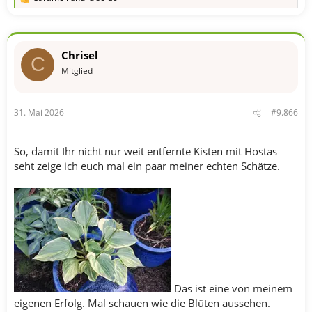
R
e
a
k
t
Chrisel
i
C
o
Mitglied
n
e
n
31. Mai 2026
#9.866
:
So, damit Ihr nicht nur weit entfernte Kisten mit Hostas
seht zeige ich euch mal ein paar meiner echten Schätze.
Das ist eine von meinem
eigenen Erfolg. Mal schauen wie die Blüten aussehen.