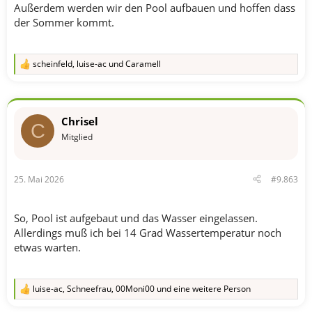
Außerdem werden wir den Pool aufbauen und hoffen dass
der Sommer kommt.
scheinfeld
,
luise-ac
und
Caramell
R
e
a
k
t
Chrisel
i
C
o
Mitglied
n
e
n
25. Mai 2026
#9.863
:
So, Pool ist aufgebaut und das Wasser eingelassen.
Allerdings muß ich bei 14 Grad Wassertemperatur noch
etwas warten.
luise-ac
,
Schneefrau
,
00Moni00
und eine weitere Person
R
e