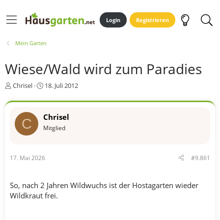
Login
Registrieren
Mein Garten
Wiese/Wald wird zum Paradies
E
E
Chrisel
18. Juli 2012
r
r
s
s
t
t
Chrisel
C
e
e
Mitglied
l
l
l
l
e
t
r
a
17. Mai 2026
#9.861
m
So, nach 2 Jahren Wildwuchs ist der Hostagarten wieder
Wildkraut frei.