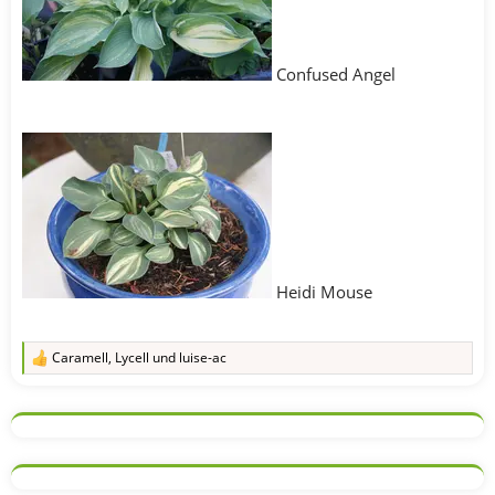
Confused Angel
Heidi Mouse
Caramell
,
Lycell
und
luise-ac
R
e
a
k
t
i
o
n