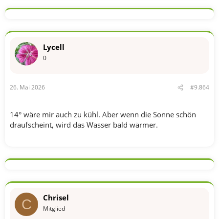
a
k
t
i
o
n
Lycell
e
n
0
:
26. Mai 2026
#9.864
14° wäre mir auch zu kühl. Aber wenn die Sonne schön
draufscheint, wird das Wasser bald wärmer.
Chrisel
C
Mitglied