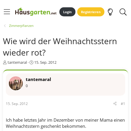
Login
Registrieren
Zimmerpflanzen
Wie wird der Weihnachtsstern
wieder rot?
E
E
tantemaral
15. Sep. 2012
r
r
s
s
t
t
tantemaral
e
e
0
l
l
l
l
e
t
15. Sep. 2012
#1
r
a
m
Ich habe letztes Jahr im Dezember von meiner Mama einen
Weihnachtsstern geschenkt bekommen.