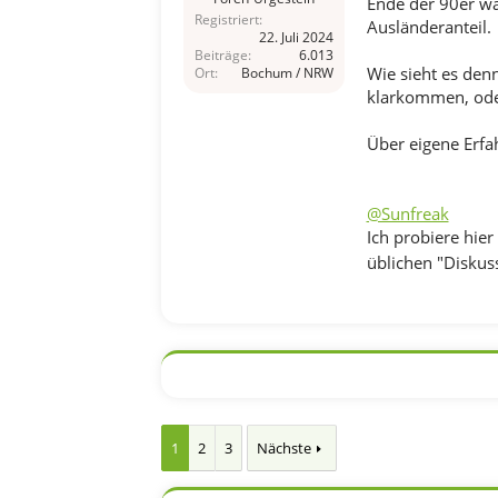
Ende der 90er wa
Registriert
Ausländeranteil.
22. Juli 2024
Beiträge
6.013
Wie sieht es den
Ort
Bochum / NRW
klarkommen, oder 
Über eigene Erfa
@Sunfreak
Ich probiere hie
üblichen "Diskuss
1
2
3
Nächste