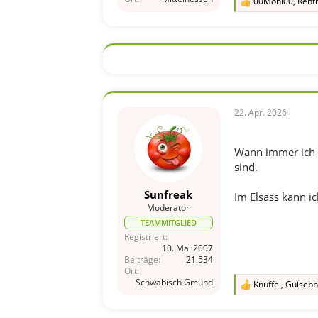
00Moni00
,
Rent
R
e
a
k
t
i
o
n
e
n
22. Apr. 2026
:
Wann immer ich in
sind.
Sunfreak
Im Elsass kann i
Moderator
TEAMMITGLIED
Registriert
10. Mai 2007
Beiträge
21.534
Ort
Schwäbisch Gmünd
Knuffel
,
Guisepp
R
e
a