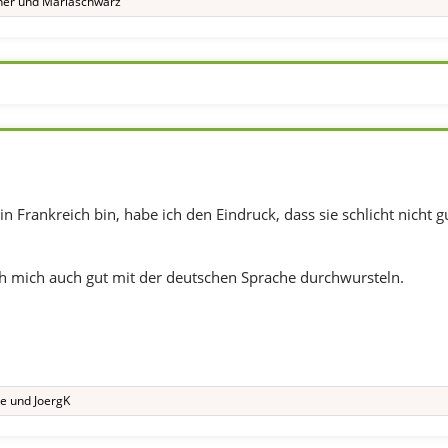
ner
und
Mariaschwarz
 Frankreich bin, habe ich den Eindruck, dass sie schlicht nicht g
ch mich auch gut mit der deutschen Sprache durchwursteln.
e
und
JoergK