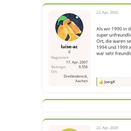
k
t
i
22. Apr. 2026
o
n
e
Als wir 1990 in d
n
super unfreundlic
:
Ort, die waren se
luise-ac
1994 und 1999 wa
0
war sehr freundl
Registriert
17. Apr. 2007
Beiträge
9.356
Ort
Dreiländereck,
Aachen
JoergK
R
e
a
k
t
i
o
n
e
n
22. Apr. 2026
: