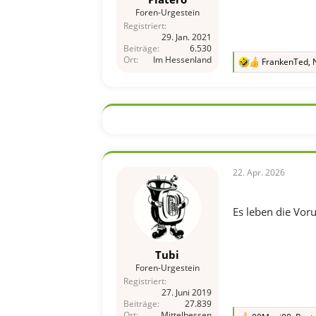
Foren-Urgestein
Registriert
29. Jan. 2021
Beiträge
6.530
Ort
Im Hessenland
FrankenTed
,
R
e
a
k
t
i
o
n
e
n
22. Apr. 2026
:
Es leben die Voru
Tubi
Foren-Urgestein
Registriert
27. Juni 2019
Beiträge
27.839
Ort
Mittelhessen