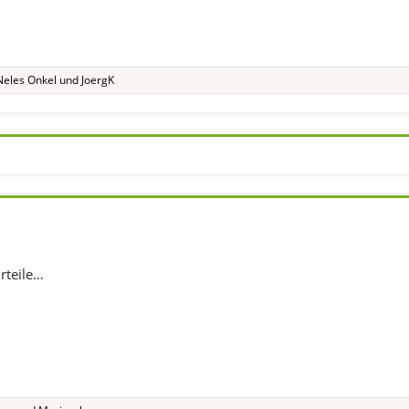
Neles Onkel
und
JoergK
rteile…