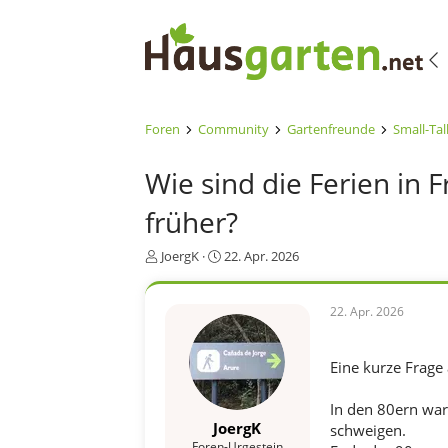
Foren
Community
Gartenfreunde
Small-Tal
Wie sind die Ferien in
früher?
E
E
JoergK
22. Apr. 2026
r
r
s
s
t
t
22. Apr. 2026
e
e
l
l
l
l
Eine kurze Frage 
e
t
r
a
In den 80ern war 
m
JoergK
schweigen.
Foren-Urgestein