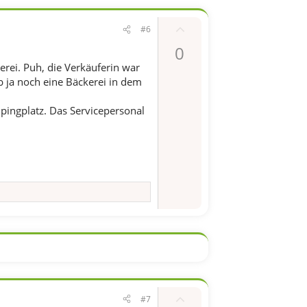
e
P
#6
o
0
s
erei. Puh, die Verkäuferin war
i
b ja noch eine Bäckerei in dem
t
i
ingplatz. Das Servicepersonal
v
e
S
t
i
m
m
e
P
#7