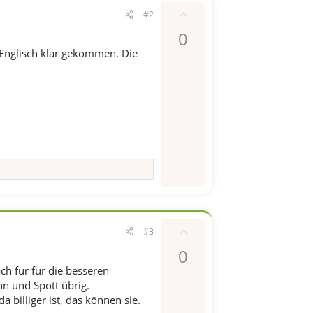
P
#2
o
0
s
 Englisch klar gekommen. Die
i
t
i
v
e
S
t
i
m
m
P
e
#3
o
0
s
ch für für die besseren
i
hn und Spott übrig.
t
 billiger ist, das können sie.