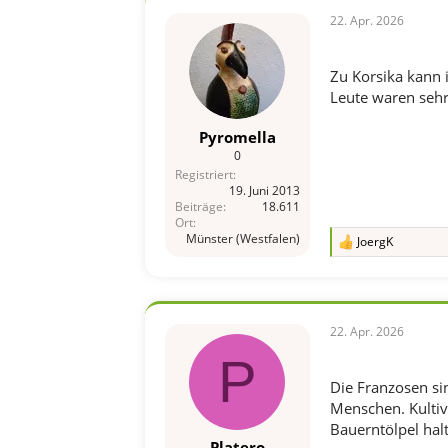
22. Apr. 2026
Zu Korsika kann 
Leute waren sehr 
Pyromella
0
Registriert
19. Juni 2013
Beiträge
18.611
Ort
Münster (Westfalen)
JoergK
R
e
a
k
t
i
22. Apr. 2026
o
P
n
e
Die Franzosen sin
n
Menschen. Kultivi
:
Bauerntölpel halt
Platero