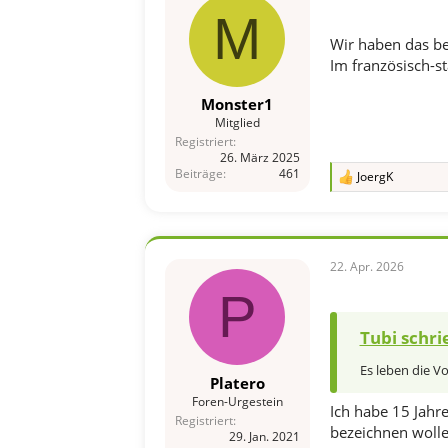
M
Wir haben das be
Im französisch-s
Monster1
Mitglied
Registriert
26. März 2025
Beiträge
461
JoergK
R
e
a
k
t
i
22. Apr. 2026
o
P
n
e
n
Tubi schri
:
Es leben die V
Platero
Foren-Urgestein
Ich habe 15 Jahre
Registriert
bezeichnen woll
29. Jan. 2021