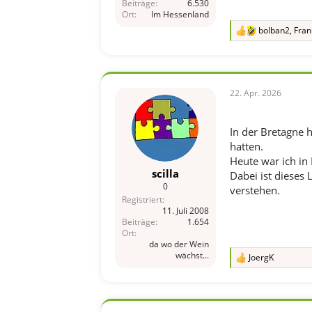
Beiträge
6.530
Ort
Im Hessenland
bolban2
,
Fran
R
e
a
k
t
i
22. Apr. 2026
o
n
e
In der Bretagne h
n
hatten.
:
Heute war ich in 
scilla
Dabei ist dieses
0
verstehen.
Registriert
11. Juli 2008
Beiträge
1.654
Ort
da wo der Wein
wächst...
JoergK
R
e
a
k
t