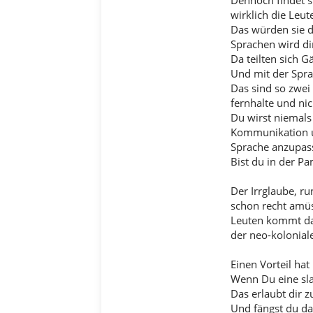
Dennoch findet s
wirklich die Leut
Das würden sie d
Sprachen wird di
Da teilten sich G
Und mit der Spra
Das sind so zwei
fernhalte und nic
Du wirst niemals 
Kommunikation un
Sprache anzupas
Bist du in der Pa
Der Irrglaube, r
schon recht amüs
Leuten kommt da 
der neo-kolonial
Einen Vorteil hat
Wenn Du eine sla
Das erlaubt dir 
Und fängst du dan