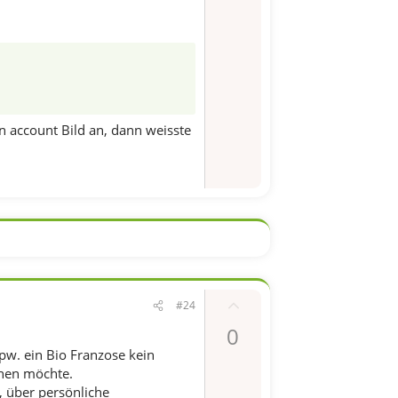
e
S
t
i
m
m
in account Bild an, dann weisste
e
P
#24
o
0
s
pw. ein Bio Franzose kein
i
chen möchte.
t
e, über persönliche