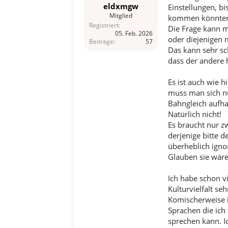
eldxmgw
Einstellungen, b
Mitglied
kommen könnte
Registriert
Die Frage kann m
05. Feb. 2026
oder diejenigen 
Beiträge
57
Das kann sehr sc
dass der andere 
Es ist auch wie h
muss man sich nu
Bahngleich aufhal
Natürlich nicht!
Es braucht nur z
derjenige bitte d
überheblich igno
Glauben sie wären
Ich habe schon v
Kulturvielfalt s
Komischerweise is
Sprachen die ich
sprechen kann. I