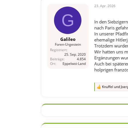
23. Apr. 2026
G
In den Siebziger
nach Paris gefah
In unserer Pfadf
Galileo
ehemalige Hitler
Foren-Urgestein
Trotzdem wurden 
Registriert
Wir hatten uns m
25. Sep. 2020
Ergänzungen wurd
Beiträge
4.854
Auch bei späteren
Ort
Eppelwoi-Land
holprigen französ
Knuffel
und
Joer
R
e
a
k
t
i
o
n
e