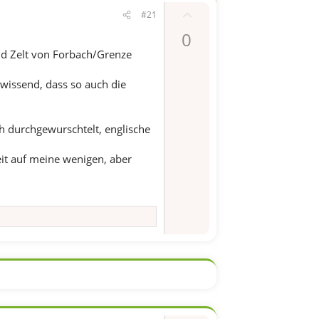
P
#21
o
0
s
und Zelt von Forbach/Grenze
i
t
wissend, dass so auch die
i
v
 durchgewurschtelt, englische
e
S
eit auf meine wenigen, aber
t
i
m
m
e