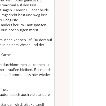
her kann. Aber glaubst Du
s maximal auf den Piss.
t sagen. Kannst Du aber beide
 umgedreht hast und weg bist.
r Rangliste.
t anders herum - anzupassen.
 Touri hochburgen meist
tauchen können, isf. Du dort auf
ch in deinem Wesen und der
e Sache.
sch durchkommen zu können ist
mer draußen bleiben. Bei manch
ühl aufkommt, dass hier wieder
fnet.
automatisch auch viele andere.
tanden wird, bist kulturell