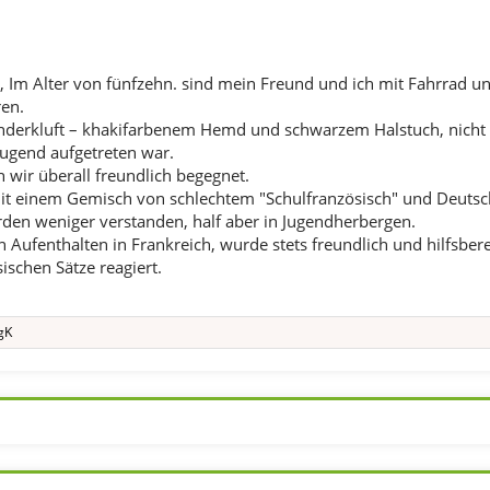
n, Im Alter von fünfzehn. sind mein Freund und ich mit Fahrrad 
ren.
inderkluft – khakifarbenem Hemd und schwarzem Halstuch, nicht 
jugend aufgetreten war.
wir überall freundlich begegnet.
it einem Gemisch von schlechtem "Schulfranzösisch" und Deutsch
en weniger verstanden, half aber in Jugendherbergen.
 Aufenthalten in Frankreich, wurde stets freundlich und hilfsber
ischen Sätze reagiert.
gK