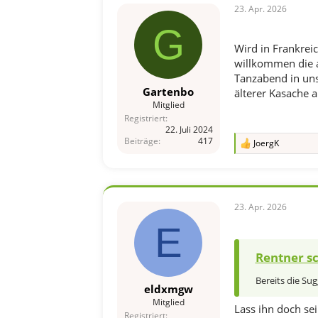
n
23. Apr. 2026
:
G
Wird in Frankreic
willkommen die a
Tanzabend in uns
Gartenbo
älterer Kasache a
Mitglied
Registriert
22. Juli 2024
Beiträge
417
JoergK
R
e
a
k
t
i
23. Apr. 2026
o
E
n
e
n
Rentner sc
:
Bereits die Sug
eldxmgw
Mitglied
Lass ihn doch se
Registriert