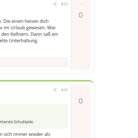
P
#22
o
0
s
. Die einen heisen dich
i
2x im Urlaub gewesen. War
t
 den Kellnern. Dann saß ein
i
ette Unterhaltung.
v
e
S
t
i
m
P
#23
m
o
e
0
s
i
t
unterste Schublade.
i
v
n sich immer wieder als