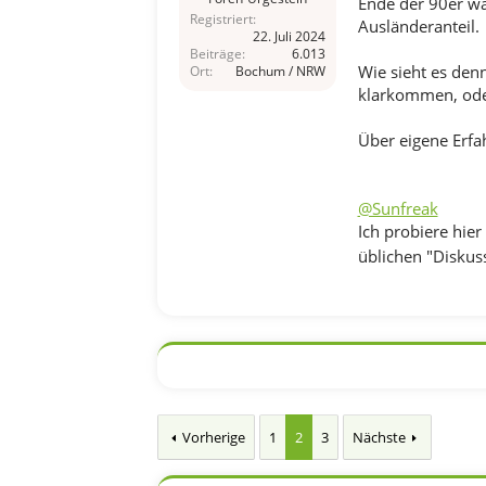
Ende der 90er wa
Registriert
Ausländeranteil.
22. Juli 2024
Beiträge
6.013
Wie sieht es den
Ort
Bochum / NRW
klarkommen, oder 
Über eigene Erfa
@Sunfreak
Ich probiere hie
üblichen "Diskuss
Vorherige
1
2
3
Nächste