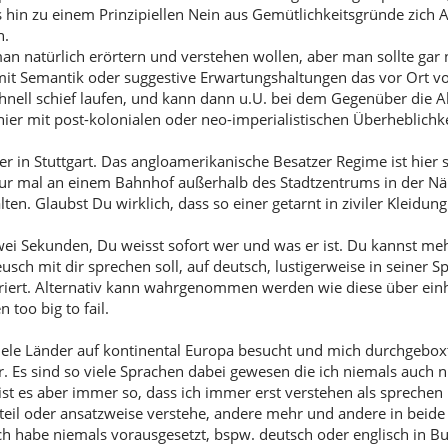
is hin zu einem Prinzipiellen Nein aus Gemütlichkeitsgründe zich 
n.
an natürlich erörtern und verstehen wollen, aber man sollte gar 
mit Semantik oder suggestive Erwartungshaltungen das vor Ort vor
hnell schief laufen, und kann dann u.U. bei dem Gegenüber die Al
hier mit post-kolonialen oder neo-imperialistischen Überheblichk
ier in Stuttgart. Das angloamerikanische Besatzer Regime ist hier
r mal an einem Bahnhof außerhalb des Stadtzentrums in der Nä
ten. Glaubst Du wirklich, dass so einer getarnt in ziviler Kleidung
wei Sekunden, Du weisst sofort wer und was er ist. Du kannst me
eusch mit dir sprechen soll, auf deutsch, lustigerweise in seiner Sp
riert. Alternativ kann wahrgenommen werden wie diese über einh
 too big to fail.
iele Länder auf kontinental Europa besucht und mich durchgeboxt
ehr. Es sind so viele Sprachen dabei gewesen die ich niemals auch
t es aber immer so, dass ich immer erst verstehen als sprechen l
 teil oder ansatzweise verstehe, andere mehr und andere in beid
ch habe niemals vorausgesetzt, bspw. deutsch oder englisch in B