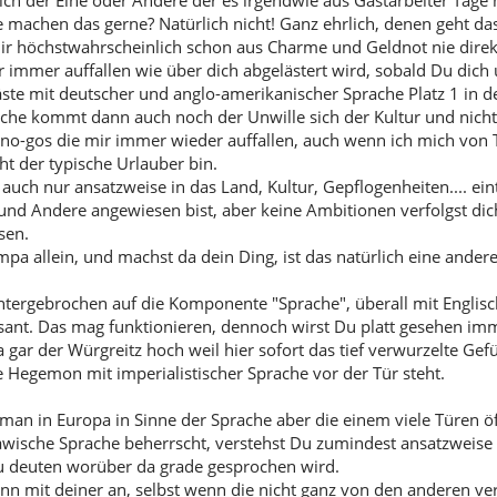
ich der Eine oder Andere der es irgendwie aus Gastarbeiter Tage 
e machen das gerne? Natürlich nicht! Ganz ehrlich, denen geht da
ir höchstwahrscheinlich schon aus Charme und Geldnot nie direk
r immer auffallen wie über dich abgelästert wird, sobald Du dich
äste mit deutscher und anglo-amerikanischer Sprache Platz 1 in de
che kommt dann auch noch der Unwille sich der Kultur und nich
 no-gos die mir immer wieder auffallen, auch wenn ich mich von
ht der typische Urlauber bin.
auch nur ansatzweise in das Land, Kultur, Gepflogenheiten.... ein
d Andere angewiesen bist, aber keine Ambitionen verfolgst di
sen.
mpa allein, und machst da dein Ding, ist das natürlich eine ander
untergebrochen auf die Komponente "Sprache", überall mit Engli
ant. Das mag funktionieren, dennoch wirst Du platt gesehen im
gar der Würgreitz hoch weil hier sofort das tief verwurzelte Gef
e Hegemon mit imperialistischer Sprache vor der Tür steht.
 man in Europa in Sinne der Sprache aber die einem viele Türen öf
wische Sprache beherrscht, verstehst Du zumindest ansatzweise 
zu deuten worüber da grade gesprochen wird.
n mit deiner an, selbst wenn die nicht ganz von den anderen vers