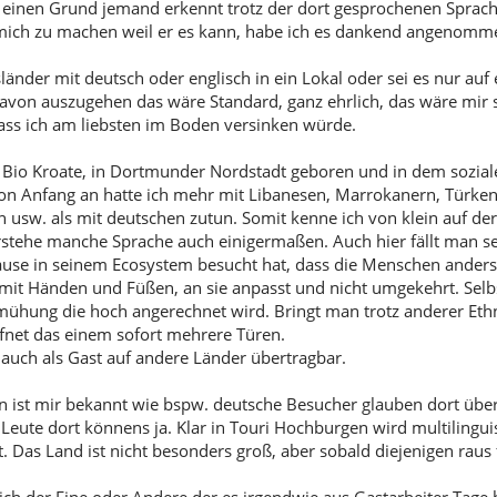
einen Grund jemand erkennt trotz der dort gesprochenen Sprac
 mich zu machen weil er es kann, habe ich es dankend angenomm
sländer mit deutsch oder englisch in ein Lokal oder sei es nur au
avon auszugehen das wäre Standard, ganz ehrlich, das wäre mir
ass ich am liebsten im Boden versinken würde.
ch Bio Kroate, in Dortmunder Nordstadt geboren und in dem sozial
n Anfang an hatte ich mehr mit Libanesen, Marrokanern, Türken, 
 usw. als mit deutschen zutun. Somit kenne ich von klein auf der
rstehe manche Sprache auch einigermaßen. Auch hier fällt man se
use in seinem Ecosystem besucht hat, dass die Menschen ander
 mit Händen und Füßen, an sie anpasst und nicht umgekehrt. Selbs
mühung die hoch angerechnet wird. Bringt man trotz anderer Ethn
ffnet das einem sofort mehrere Türen.
 auch als Gast auf andere Länder übertragbar.
n ist mir bekannt wie bspw. deutsche Besucher glauben dort übera
Leute dort könnens ja. Klar in Touri Hochburgen wird multilingui
lt. Das Land ist nicht besonders groß, aber sobald diejenigen rau