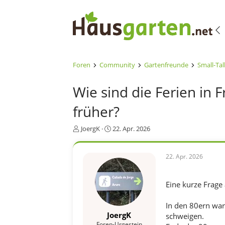
Foren
Community
Gartenfreunde
Small-Tal
Wie sind die Ferien in
früher?
E
E
JoergK
22. Apr. 2026
r
r
s
s
t
t
22. Apr. 2026
e
e
l
l
l
l
Eine kurze Frage 
e
t
r
a
In den 80ern war 
m
JoergK
schweigen.
Foren-Urgestein