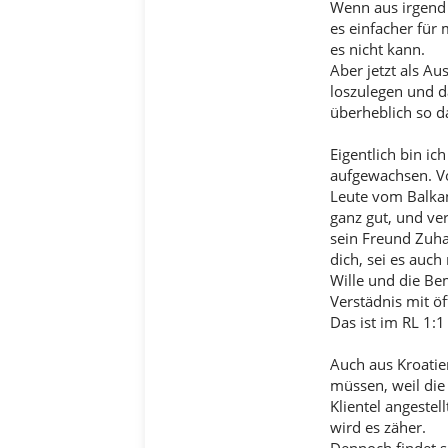
Wenn aus irgend 
es einfacher für
es nicht kann.
Aber jetzt als Au
loszulegen und d
überheblich so d
Eigentlich bin i
aufgewachsen. Vo
Leute vom Balkan
ganz gut, und ve
sein Freund Zuha
dich, sei es auch
Wille und die Be
Verstädnis mit ö
Das ist im RL 1:1
Auch aus Kroatie
müssen, weil die 
Klientel angestel
wird es zäher.