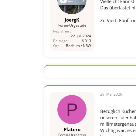
Vielleicht kanns
Das überlastet n
JoergK
Zu Viert, Fünft 
Foren-Urgestein
Registriert
22. Juli 2024
Beiträge
6.013
Ort
Bochum / NRW
29. Mai 2026
P
Bezüglich Küchen
unseren Laienhaf
millimetergenau
Platero
Wichtig war, es i
Foren-Urgestein