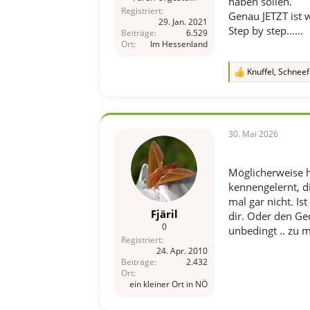
haben sollen.
Registriert
Genau JETZT ist 
29. Jan. 2021
Step by step……
Beiträge
6.529
Ort
Im Hessenland
Knuffel
,
Schneef
R
e
a
k
t
i
30. Mai 2026
o
n
e
Möglicherweise hi
n
kennengelernt, d
:
mal gar nicht. Is
Fjäril
dir. Oder den Ge
0
unbedingt .. zu 
Registriert
24. Apr. 2010
Beiträge
2.432
Ort
ein kleiner Ort in NÖ