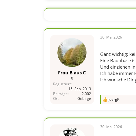
30. Mai 2026
Ganz wichtig: ke
Eine Bauphase is
Und einziehen in
Frau B aus C
Ich habe immer Ba
0
Ich wünsche Dir g
Registriert
15. Sep. 2013
Beiträge
2.002
Ort
Gebirge
JoergK
R
e
a
k
t
i
30. Mai 2026
o
n