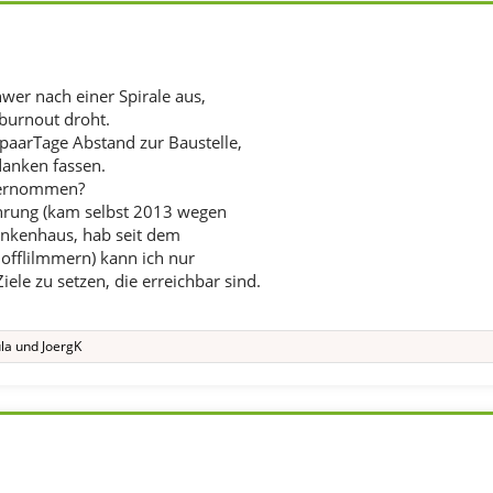
hwer nach einer Spirale aus,
burnout droht.
n paarTage Abstand zur Baustelle,
danken fassen.
bernommen?
hrung (kam selbst 2013 wegen
ankenhaus, hab seit dem
offlilmmern) kann ich nur
iele zu setzen, die erreichbar sind.
la
und
JoergK