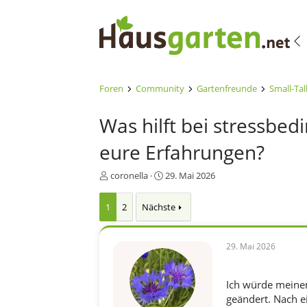
Foren
Community
Gartenfreunde
Small-Tal
Was hilft bei stressbe
eure Erfahrungen?
E
E
coronella
29. Mai 2026
r
r
s
s
1
2
Nächste
t
t
e
e
l
l
29. Mai 2026
l
l
e
t
r
a
Ich würde meinem
m
geändert. Nach e