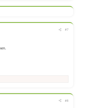
#7
hen.
#8