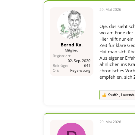
29. Mai 2026
Oje, das sieht sc
wo am Ende der 
Hier hilft nur ei
Bernd Ka.
Zeit für klare Ge
Mitglied
Hat man sich ü
Registriert
Aus eigener Erfa
02. Sep. 2020
ähnlichen ins Kr
Beiträge
641
chronisches Vorh
Ort
Regensburg
empfehlen, sich Z
Knuffel
,
Lavendu
R
e
a
k
t
i
29. Mai 2026
o
n