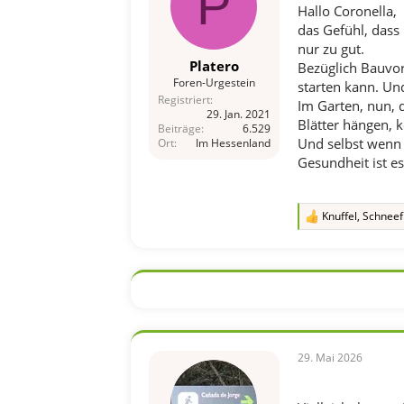
P
e
Hallo Coronella,
n
das Gefühl, dass 
:
nur zu gut.
Platero
Bezüglich Bauvor
Foren-Urgestein
starten kann. Un
Registriert
Im Garten, nun, d
29. Jan. 2021
Blätter hängen, 
Beiträge
6.529
Und selbst wenn d
Ort
Im Hessenland
Gesundheit ist es
Knuffel
,
Schneef
R
e
a
k
t
i
o
n
e
n
29. Mai 2026
: