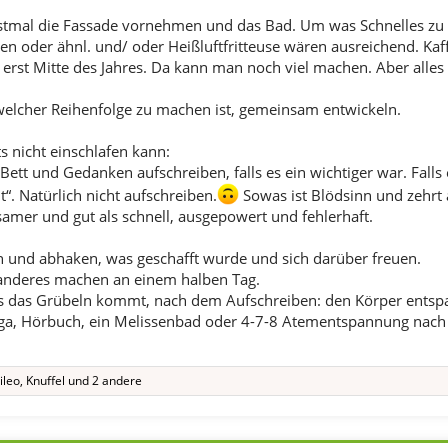
stmal die Fassade vornehmen und das Bad. Um was Schnelles zu 
en oder ähnl. und/ oder Heißluftfritteuse wären ausreichend. Kaf
a erst Mitte des Jahres. Da kann man noch viel machen. Aber alle
 welcher Reihenfolge zu machen ist, gemeinsam entwickeln.
nicht einschlafen kann:
Bett und Gedanken aufschreiben, falls es ein wichtiger war. Falls
t“. Natürlich nicht aufschreiben.
Sowas ist Blödsinn und zehrt a
samer und gut als schnell, ausgepowert und fehlerhaft.
 und abhaken, was geschafft wurde und sich darüber freuen.
anderes machen an einem halben Tag.
 das Grübeln kommt, nach dem Aufschreiben: den Körper entsp
ga, Hörbuch, ein Melissenbad oder 4-7-8 Atementspannung nach 
ileo
,
Knuffel
und 2 andere