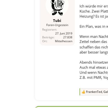
e
Ich würde mir er
n
Küche. Zwei Platt
:
Heizung? Es ist j
Tubi
Foren-Urgestein
Ein Plan, was in
Registriert
27. Juni 2019
Wenn man Nachts 
Beiträge
27.838
Zettel neben das 
Ort
Mittelhessen
schaffen das nich
aber besser lang
Abends hinsetzen
Auch mal etwas 
Und wenn Nachts
Z.B. mit PMR, Yo
FrankenTed
,
Gal
R
e
a
k