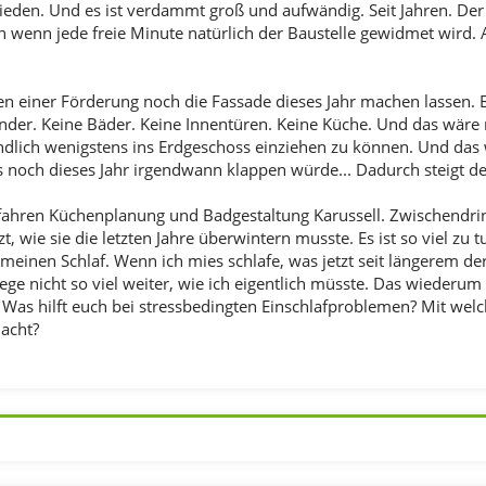
ieden. Und es ist verdammt groß und aufwändig. Seit Jahren. Der 
h wenn jede freie Minute natürlich der Baustelle gewidmet wird. 
 einer Förderung noch die Fassade dieses Jahr machen lassen. 
nder. Keine Bäder. Keine Innentüren. Keine Küche. Und das wäre
dlich wenigstens ins Erdgeschoss einziehen zu können. Und da
s noch dieses Jahr irgendwann klappen würde... Dadurch steigt de
ahren Küchenplanung und Badgestaltung Karussell. Zwischendrin
zt, wie sie die letzten Jahre überwintern musste. Es ist so viel zu 
meinen Schlaf. Wenn ich mies schlafe, was jetzt seit längerem der F
iege nicht so viel weiter, wie ich eigentlich müsste. Das wieder
. Was hilft euch bei stressbedingten Einschlafproblemen? Mit welc
acht?