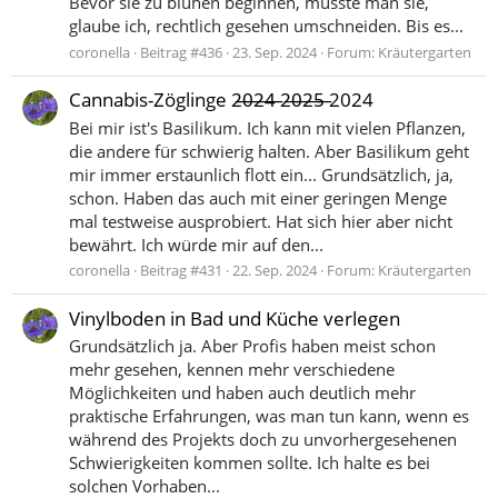
Bevor sie zu blühen beginnen, müsste man sie,
glaube ich, rechtlich gesehen umschneiden. Bis es...
coronella
Beitrag #436
23. Sep. 2024
Forum:
Kräutergarten
Cannabis-Zöglinge 2̶0̶2̶4̶ 2̶0̶2̶5̶ 2024
Bei mir ist's Basilikum. Ich kann mit vielen Pflanzen,
die andere für schwierig halten. Aber Basilikum geht
mir immer erstaunlich flott ein... Grundsätzlich, ja,
schon. Haben das auch mit einer geringen Menge
mal testweise ausprobiert. Hat sich hier aber nicht
bewährt. Ich würde mir auf den...
coronella
Beitrag #431
22. Sep. 2024
Forum:
Kräutergarten
Vinylboden in Bad und Küche verlegen
Grundsätzlich ja. Aber Profis haben meist schon
mehr gesehen, kennen mehr verschiedene
Möglichkeiten und haben auch deutlich mehr
praktische Erfahrungen, was man tun kann, wenn es
während des Projekts doch zu unvorhergesehenen
Schwierigkeiten kommen sollte. Ich halte es bei
solchen Vorhaben...