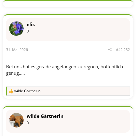
k
t
i
o
n
elis
e
n
0
:
31. Mai 2026
#42.232
Bei uns hat es gerade angefangen zu regnen, hoffentlich
genug.....
wilde Gärtnerin
R
e
a
k
t
wilde Gärtnerin
i
o
0
n
e