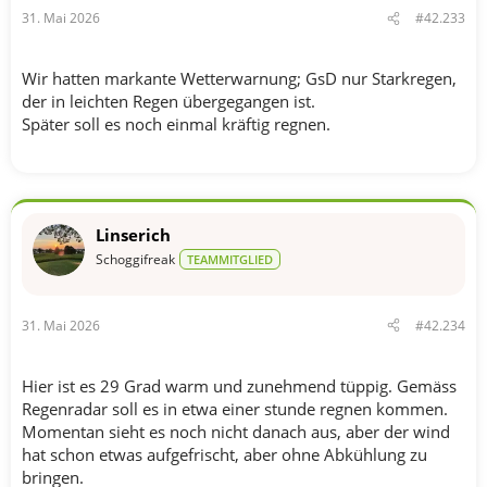
n
31. Mai 2026
#42.233
:
Wir hatten markante Wetterwarnung; GsD nur Starkregen,
der in leichten Regen übergegangen ist.
Später soll es noch einmal kräftig regnen.
Linserich
Schoggifreak
TEAMMITGLIED
31. Mai 2026
#42.234
Hier ist es 29 Grad warm und zunehmend tüppig. Gemäss
Regenradar soll es in etwa einer stunde regnen kommen.
Momentan sieht es noch nicht danach aus, aber der wind
hat schon etwas aufgefrischt, aber ohne Abkühlung zu
bringen.