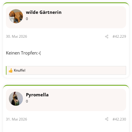
wilde Gärtnerin
0
30. Mai 2026
#42.229
Keinen Tropfen:-(
Knuffel
R
e
a
k
t
Pyromella
i
o
0
n
e
n
31. Mai 2026
#42.230
: