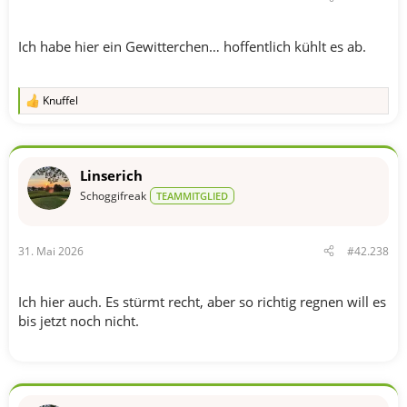
Ich habe hier ein Gewitterchen… hoffentlich kühlt es ab.
Knuffel
R
e
a
k
t
Linserich
i
o
Schoggifreak
TEAMMITGLIED
n
e
n
31. Mai 2026
#42.238
:
Ich hier auch. Es stürmt recht, aber so richtig regnen will es
bis jetzt noch nicht.