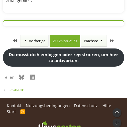
2mal geblitzt.
Erste
Letzte
Vorherige
2112 von 2173
Nächste
Du musst dich einloggen oder registrieren, um hier
zu antworten.
Bluesky
LinkedIn
Teilen:
Small-Talk
Kontakt
Nutzungsbedingungen
Datenschutz
Hilfe
Start
R
Ob
S
S
Unt