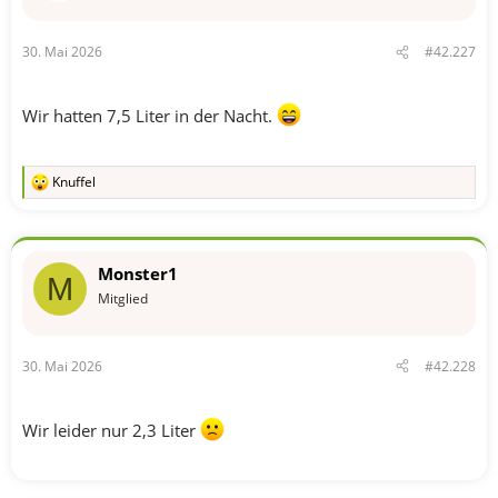
:
30. Mai 2026
#42.227
Wir hatten 7,5 Liter in der Nacht.
Knuffel
R
e
a
k
t
Monster1
i
M
o
Mitglied
n
e
n
30. Mai 2026
#42.228
:
Wir leider nur 2,3 Liter