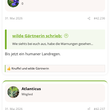
0
31. Mai 2026
#42.236
wilde Gärtnerin schrieb:
Wie siehts bei euch aus, habe die Warnungen gesehen...
Bis jetzt ein humaner Landregen.
Knuffel
und
wilde Gärtnerin
R
e
a
k
t
Atlanticus
i
o
Mitglied
n
e
n
31. Mai 2026
#42.237
: