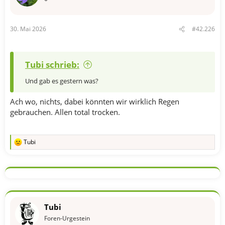
30. Mai 2026
#42.226
Tubi schrieb:
Und gab es gestern was?
Ach wo, nichts, dabei könnten wir wirklich Regen
gebrauchen. Allen total trocken.
Tubi
R
e
a
k
t
i
o
n
Tubi
e
n
Foren-Urgestein