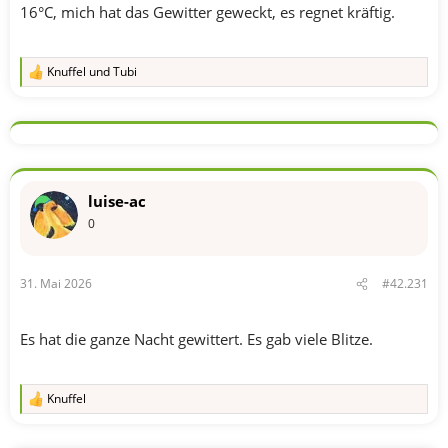
16°C, mich hat das Gewitter geweckt, es regnet kräftig.
Knuffel
und
Tubi
R
e
a
k
t
i
o
n
luise-ac
e
n
0
:
31. Mai 2026
#42.231
Es hat die ganze Nacht gewittert. Es gab viele Blitze.
Knuffel
R
e
a