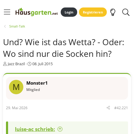
Login
Registrieren
Small-Talk
Und? Wie ist das Wetta? - Oder:
Wo sind nur die Socken hin?
E
E
Jazz Brazil
08. Juli 2015
r
r
s
s
t
t
Monster1
M
e
e
Mitglied
l
l
l
l
e
t
r
a
29. Mai 2026
#42.221
m
luise-ac schrieb: