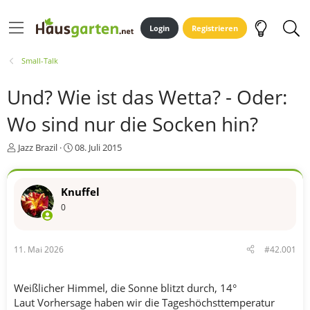
Login
Registrieren
Small-Talk
Und? Wie ist das Wetta? - Oder:
Wo sind nur die Socken hin?
E
E
Jazz Brazil
08. Juli 2015
r
r
s
s
t
t
Knuffel
e
e
0
l
l
l
l
e
t
r
a
11. Mai 2026
#42.001
m
Weißlicher Himmel, die Sonne blitzt durch, 14°
Laut Vorhersage haben wir die Tageshöchsttemperatur