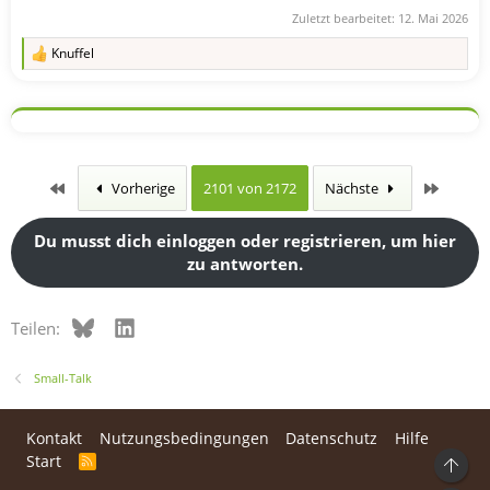
Zuletzt bearbeitet:
12. Mai 2026
Knuffel
R
e
a
k
t
i
o
n
Erste
Letzte
Vorherige
2101 von 2172
Nächste
e
n
:
Du musst dich einloggen oder registrieren, um hier
zu antworten.
Bluesky
LinkedIn
Teilen:
Small-Talk
Kontakt
Nutzungsbedingungen
Datenschutz
Hilfe
Start
R
Ob
S