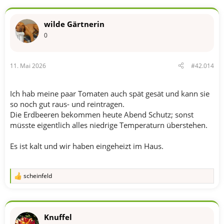
a
k
t
wilde Gärtnerin
i
o
0
n
e
n
11. Mai 2026
#42.014
:
Ich hab meine paar Tomaten auch spät gesät und kann sie
so noch gut raus- und reintragen.
Die Erdbeeren bekommen heute Abend Schutz; sonst
müsste eigentlich alles niedrige Temperaturn überstehen.
Es ist kalt und wir haben eingeheizt im Haus.
scheinfeld
R
e
a
k
t
Knuffel
i