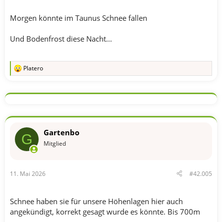
Morgen könnte im Taunus Schnee fallen
Und Bodenfrost diese Nacht...
Platero
R
e
a
k
t
i
o
n
Gartenbo
e
G
n
Mitglied
:
11. Mai 2026
#42.005
Schnee haben sie für unsere Höhenlagen hier auch
angekündigt, korrekt gesagt wurde es könnte. Bis 700m