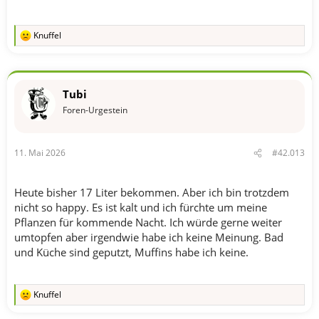
Knuffel
R
e
a
k
t
Tubi
i
o
Foren-Urgestein
n
e
n
11. Mai 2026
#42.013
:
Heute bisher 17 Liter bekommen. Aber ich bin trotzdem
nicht so happy. Es ist kalt und ich fürchte um meine
Pflanzen für kommende Nacht. Ich würde gerne weiter
umtopfen aber irgendwie habe ich keine Meinung. Bad
und Küche sind geputzt, Muffins habe ich keine.
Knuffel
R
e