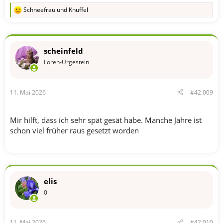
Schneefrau
und
Knuffel
R
e
a
k
t
scheinfeld
i
o
Foren-Urgestein
n
e
n
11. Mai 2026
#42.009
:
Mir hilft, dass ich sehr spät gesät habe. Manche Jahre ist
schon viel früher raus gesetzt worden
elis
0
11. Mai 2026
#42.010