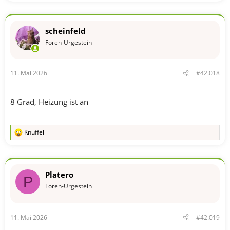
scheinfeld
Foren-Urgestein
11. Mai 2026
#42.018
8 Grad, Heizung ist an
Knuffel
R
e
a
k
t
Platero
i
P
o
Foren-Urgestein
n
e
n
11. Mai 2026
#42.019
: