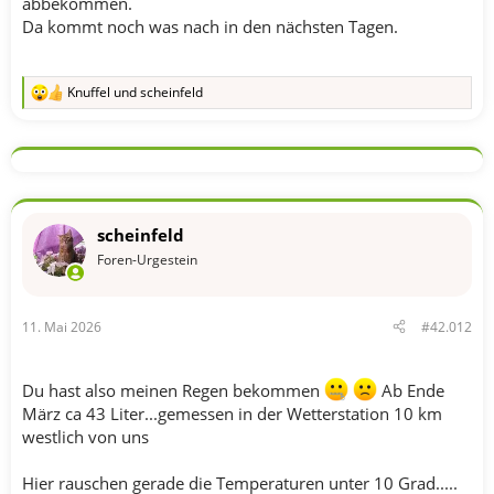
abbekommen.
Da kommt noch was nach in den nächsten Tagen.
Knuffel
und
scheinfeld
R
e
a
k
t
i
o
n
scheinfeld
e
n
Foren-Urgestein
:
11. Mai 2026
#42.012
Du hast also meinen Regen bekommen
Ab Ende
März ca 43 Liter...gemessen in der Wetterstation 10 km
westlich von uns
Hier rauschen gerade die Temperaturen unter 10 Grad.....