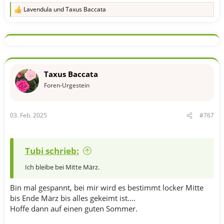
Lavendula
und
Taxus Baccata
R
e
a
k
t
i
o
n
Taxus Baccata
e
n
Foren-Urgestein
:
03. Feb. 2025
#767
Tubi schrieb:
Ich bleibe bei Mitte März.
Bin mal gespannt, bei mir wird es bestimmt locker Mitte
bis Ende März bis alles gekeimt ist....
Hoffe dann auf einen guten Sommer.