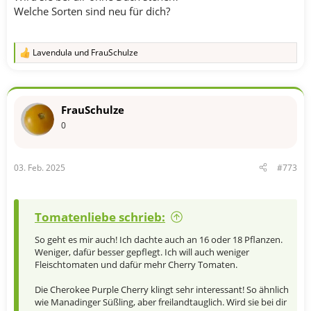
Afternoon Delight
Welche Sorten sind neu für dich?
Candy Sweet Icicle
Lost Marbles
Cherokee Purple Cherry
Lavendula
und
FrauSchulze
R
e
2 Plätze hab ich noch frei... Ich brauche auch unbedingt noch
a
eine Buschtomate da ich einen Platz unterm Fenster habe,
k
der höhentechnisch begrenzt ist...
t
FrauSchulze
i
o
0
n
e
n
03. Feb. 2025
#773
:
Tomatenliebe schrieb:
So geht es mir auch! Ich dachte auch an 16 oder 18 Pflanzen.
Weniger, dafür besser gepflegt. Ich will auch weniger
Fleischtomaten und dafür mehr Cherry Tomaten.
Die Cherokee Purple Cherry klingt sehr interessant! So ähnlich
wie Manadinger Süßling, aber freilandtauglich. Wird sie bei dir