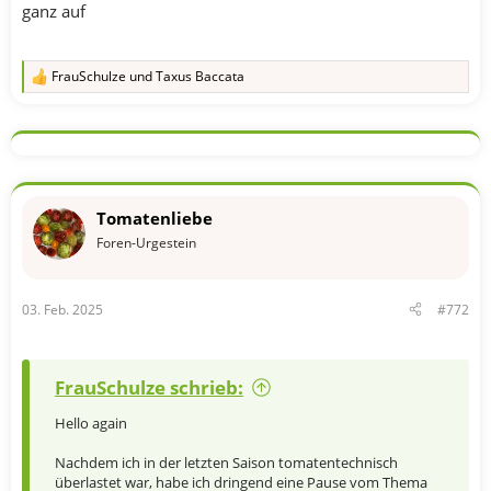
ganz auf
FrauSchulze
und
Taxus Baccata
R
e
a
k
t
i
o
n
Tomatenliebe
e
n
Foren-Urgestein
:
03. Feb. 2025
#772
FrauSchulze schrieb:
Hello again
Nachdem ich in der letzten Saison tomatentechnisch
überlastet war, habe ich dringend eine Pause vom Thema