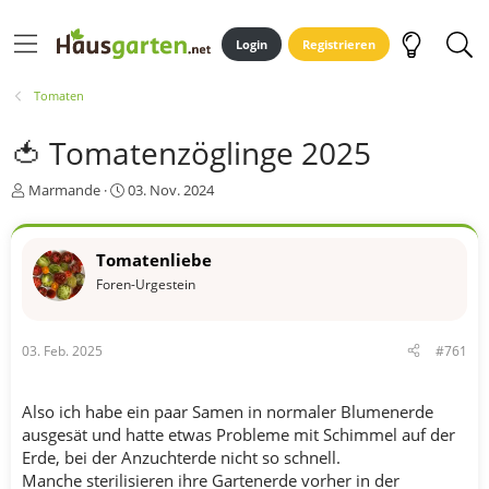
Login
Registrieren
Tomaten
🍅 Tomatenzöglinge 2025
E
E
Marmande
03. Nov. 2024
r
r
s
s
t
t
Tomatenliebe
e
e
Foren-Urgestein
l
l
l
l
e
t
r
a
03. Feb. 2025
#761
m
Also ich habe ein paar Samen in normaler Blumenerde
ausgesät und hatte etwas Probleme mit Schimmel auf der
Erde, bei der Anzuchterde nicht so schnell.
Manche sterilisieren ihre Gartenerde vorher in der