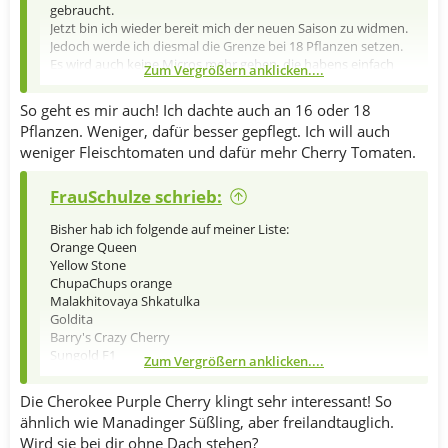
gebraucht.
Jetzt bin ich wieder bereit mich der neuen Saison zu widmen.
Jedoch werde ich diesmal die Grenze bei 18 Pflanzen setzen.
Es wird auch keine Micros mehr geben, die habens einfach
Zum Vergrößern anklicken....
nicht gebracht
und dieses Jahr wieder weniger
Fleischtomaten. Ich mag die kleineren einfach lieber.
So geht es mir auch! Ich dachte auch an 16 oder 18
Pflanzen. Weniger, dafür besser gepflegt. Ich will auch
weniger Fleischtomaten und dafür mehr Cherry Tomaten.
FrauSchulze schrieb:
Bisher hab ich folgende auf meiner Liste:
Orange Queen
Yellow Stone
ChupaChups orange
Malakhitovaya Shkatulka
Goldita
Barry's Crazy Cherry
Sungold F1
Zum Vergrößern anklicken....
Cherokee Lime Stripes
Candy Sweet Icycle
Die Cherokee Purple Cherry klingt sehr interessant! So
Ruthje
ähnlich wie Manadinger Süßling, aber freilandtauglich.
Anna Meyer
Wird sie bei dir ohne Dach stehen?
Amethyst Cream Cherry