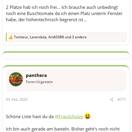
2 Plätze hab ich noch frei... Ich brauche auch unbedingt
noch eine Buschtomate da ich einen Platz unterm Fenster
habe, der höhentechnisch begrenzt ist...
Tomteur
,
Lavendula
,
AndiS088
und 3 andere
R
e
a
k
t
i
o
n
panthera
e
n
Foren-Urgestein
:
03. Feb. 2025
#771
Schöne Liste hast du da
@FrauSchulze
Ich bin auch gerade am basteln. Bisher geht's noch nicht