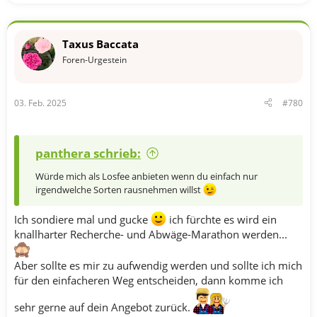
e
a
k
t
Taxus Baccata
i
o
Foren-Urgestein
n
e
n
03. Feb. 2025
#780
:
panthera schrieb:
Würde mich als Losfee anbieten wenn du einfach nur
irgendwelche Sorten rausnehmen willst
Ich sondiere mal und gucke
ich fürchte es wird ein
knallharter Recherche- und Abwäge-Marathon werden...
Aber sollte es mir zu aufwendig werden und sollte ich mich
für den einfacheren Weg entscheiden, dann komme ich
sehr gerne auf dein Angebot zurück.