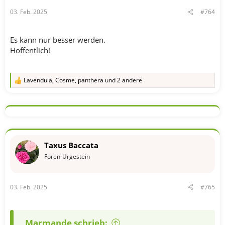
03. Feb. 2025
#764
Es kann nur besser werden.
Hoffentlich!
Lavendula
,
Cosme
,
panthera
und 2 andere
R
e
a
k
t
i
o
n
Taxus Baccata
e
n
Foren-Urgestein
:
03. Feb. 2025
#765
Marmande schrieb: