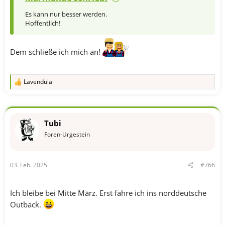
Es kann nur besser werden.
Hoffentlich!
Dem schließe ich mich an!
Lavendula
R
e
a
k
t
Tubi
i
o
Foren-Urgestein
n
e
n
03. Feb. 2025
#766
:
Ich bleibe bei Mitte März. Erst fahre ich ins norddeutsche
Outback.