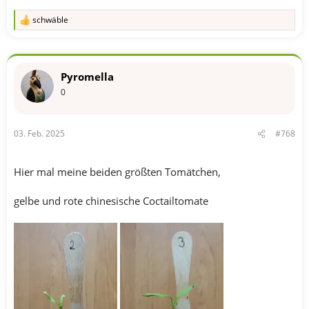
schwäble
R
e
a
k
t
Pyromella
i
o
0
n
e
n
03. Feb. 2025
#768
:
Hier mal meine beiden größten Tomätchen,
gelbe und rote chinesische Coctailtomate