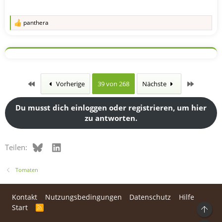
panthera
R
e
a
k
t
i
o
n
Erste
Letzte
Vorherige
39 von 268
Nächste
e
n
:
Du musst dich einloggen oder registrieren, um hier
zu antworten.
Bluesky
LinkedIn
Teilen:
Tomaten
Kontakt
Nutzungsbedingungen
Datenschutz
Hilfe
Start
R
Ob
S