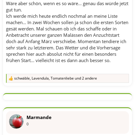
Wäre aber schön, wenn es so wäre... genau das würde jetzt
gut tun.
Ich werde mich heute endlich nochmal an meine Liste
machen... In zwei Wochen sollen ja schon die ersten Sorten
gesät werden. Mal schauen ob ich das schaffe oder in
Anbetracht unserer ganzen Malässen den Anzuchtstart
doch auf Anfang März verschiebe. Momentan tendiere ich
sehr stark zu letzterem. Das Wetter und die Vorhersage
sprechen hier auch absolut nicht für einen besonders
frühen Start... vielleicht ist es dann auch besser so.
schwäble
,
Lavendula
,
Tomatenliebe
und 2 andere
R
e
a
k
t
i
o
n
Marmande
e
n
0
: