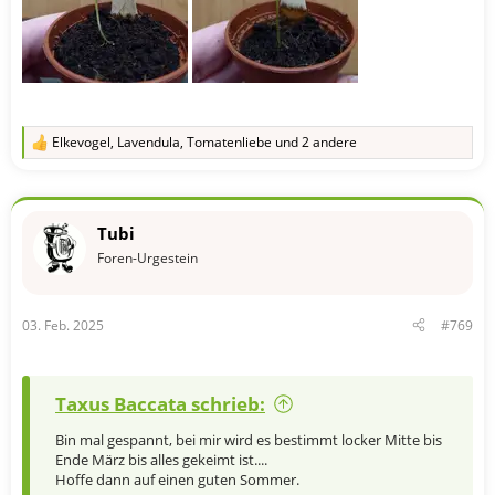
Elkevogel
,
Lavendula
,
Tomatenliebe
und 2 andere
R
e
a
k
t
Tubi
i
o
Foren-Urgestein
n
e
n
03. Feb. 2025
#769
:
Taxus Baccata schrieb:
Bin mal gespannt, bei mir wird es bestimmt locker Mitte bis
Ende März bis alles gekeimt ist....
Hoffe dann auf einen guten Sommer.