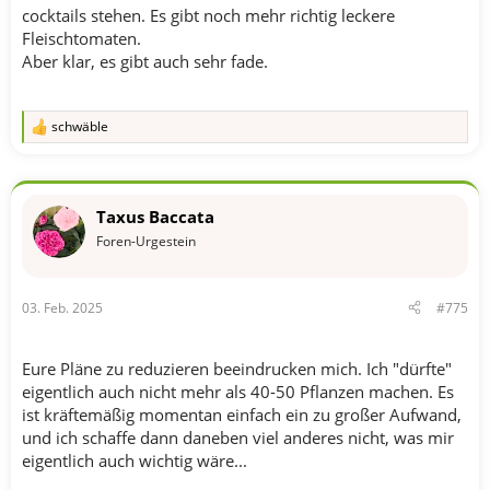
cocktails stehen. Es gibt noch mehr richtig leckere
Fleischtomaten.
Aber klar, es gibt auch sehr fade.
schwäble
R
e
a
k
t
Taxus Baccata
i
o
Foren-Urgestein
n
e
n
03. Feb. 2025
#775
:
Eure Pläne zu reduzieren beeindrucken mich. Ich "dürfte"
eigentlich auch nicht mehr als 40-50 Pflanzen machen. Es
ist kräftemäßig momentan einfach ein zu großer Aufwand,
und ich schaffe dann daneben viel anderes nicht, was mir
eigentlich auch wichtig wäre...