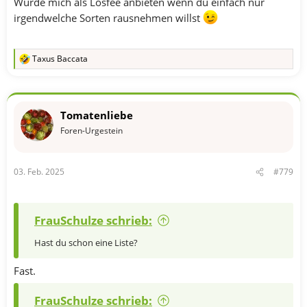
Würde mich als Losfee anbieten wenn du einfach nur
irgendwelche Sorten rausnehmen willst
Taxus Baccata
R
e
a
k
t
Tomatenliebe
i
o
Foren-Urgestein
n
e
n
03. Feb. 2025
#779
:
FrauSchulze schrieb:
Hast du schon eine Liste?
Fast.
FrauSchulze schrieb: