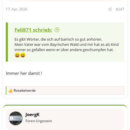
17. Apr. 2026
#247
Feli871 schrieb:
Es gibt Wörter, die sich auf bairisch so gut anhören.
Mein Vater war vom Bayrischen Wald und mir hat es als Kind
immer so gefallen wenn er über andere geschumpfen hat.
Immer her damit !
Rosabelverde
R
e
a
k
t
JoergK
i
o
Foren-Urgestein
n
e