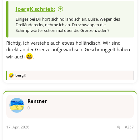
JoergK schrieb:
Einiges bei Dir hört sich holländisch an, Luise. Wegen des
Dreiländerecks, nehme ich an. Da schwappen die
Schimpfwörter schon mal über die Grenzen, oder ?
Richtig, ich verstehe auch etwas holländisch. Wir sind
direkt an der Grenze aufgewachsen. Geschmuggelt haben
wir auch
.
JoergK
R
e
a
k
t
Rentner
i
o
0
n
e
n
17. Apr. 2026
#257
: