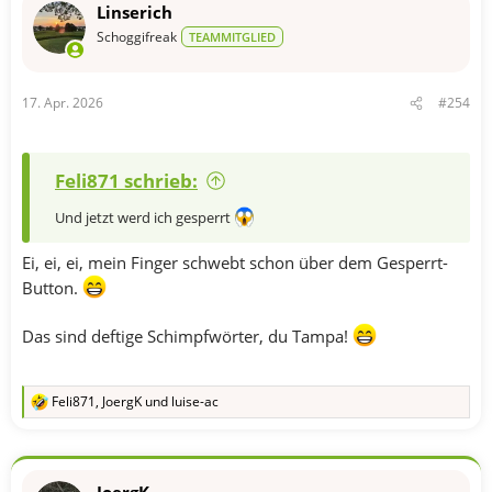
Linserich
i
o
Schoggifreak
TEAMMITGLIED
n
e
n
17. Apr. 2026
#254
:
Feli871 schrieb:
Und jetzt werd ich gesperrt
Ei, ei, ei, mein Finger schwebt schon über dem Gesperrt-
Button.
Das sind deftige Schimpfwörter, du Tampa!
Feli871
,
JoergK
und
luise-ac
R
e
a
k
t
JoergK