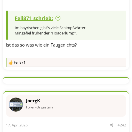
m
Feli871 schrieb:
Im bayrischen gibt's viele Schimpfwörter.
Mir gefiel früher der "Hoaderlump".
Ist das so was wie ein Taugenichts?
Feli871
R
e
a
k
t
i
o
n
JoergK
e
n
Foren-Urgestein
:
17. Apr. 2026
#242