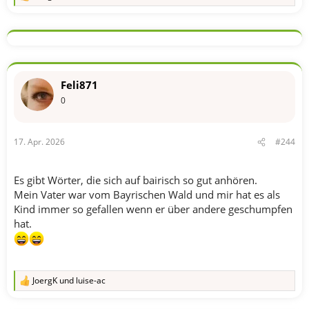
e
a
k
t
i
o
n
Feli871
e
n
0
:
17. Apr. 2026
#244
Es gibt Wörter, die sich auf bairisch so gut anhören.
Mein Vater war vom Bayrischen Wald und mir hat es als
Kind immer so gefallen wenn er über andere geschumpfen
hat.
JoergK
und
luise-ac
R
e
a