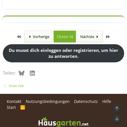
Erste
Letzte
Vorherige
13 von 14
Nächste
Du musst dich einloggen oder registrieren, um hier
zu antworten.
Bluesky
LinkedIn
Teilen:
Small-Talk
Kontakt
Nutzungsbedingungen
Datenschutz
Hilfe
Start
R
Ob
S
S
Unt