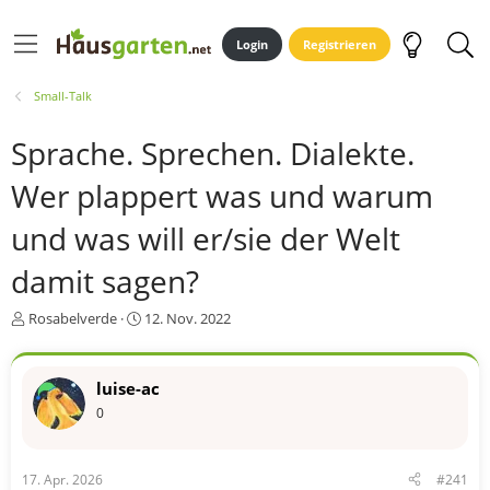
Login
Registrieren
Small-Talk
Sprache. Sprechen. Dialekte.
Wer plappert was und warum
und was will er/sie der Welt
damit sagen?
E
E
Rosabelverde
12. Nov. 2022
r
r
s
s
t
t
luise-ac
e
e
0
l
l
l
l
e
t
r
a
17. Apr. 2026
#241