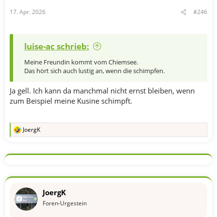
n
17. Apr. 2026
#246
:
luise-ac schrieb:
Meine Freundin kommt vom Chiemsee.
Das hört sich auch lustig an, wenn die schimpfen.
Ja gell. Ich kann da manchmal nicht ernst bleiben, wenn
zum Beispiel meine Kusine schimpft.
JoergK
R
e
a
k
t
i
o
n
JoergK
e
n
Foren-Urgestein
: