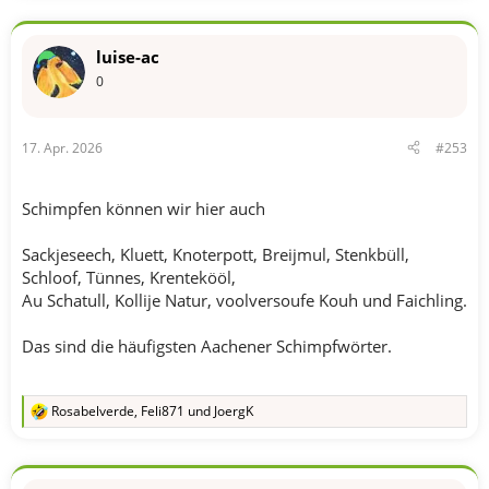
a
k
t
luise-ac
i
o
0
n
e
n
17. Apr. 2026
#253
:
Schimpfen können wir hier auch
Sackjeseech, Kluett, Knoterpott, Breijmul, Stenkbüll,
Schloof, Tünnes, Krentekööl,
Au Schatull, Kollije Natur, voolversoufe Kouh und Faichling.
Das sind die häufigsten Aachener Schimpfwörter.
Rosabelverde
,
Feli871
und
JoergK
R
e
a
k
t