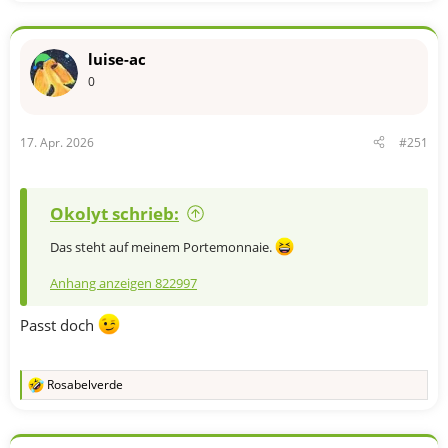
luise-ac
0
17. Apr. 2026
#251
Okolyt schrieb:
Das steht auf meinem Portemonnaie.
Anhang anzeigen 822997
Passt doch
Rosabelverde
R
e
a
k