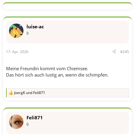
k
t
i
o
n
luise-ac
e
n
0
:
17. Apr. 2026
#245
Meine Freundin kommt vom Chiemsee.
Das hört sich auch lustig an, wenn die schimpfen.
JoergK
und
Feli871
R
e
a
k
t
Feli871
i
o
0
n
e