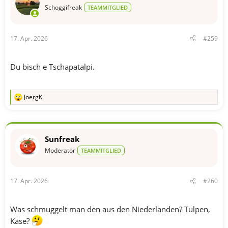
Schoggifreak
TEAMMITGLIED
17. Apr. 2026
#259
Du bisch e Tschapatalpi.
JoergK
R
e
a
k
t
Sunfreak
i
o
Moderator
TEAMMITGLIED
n
e
n
17. Apr. 2026
#260
:
Was schmuggelt man den aus den Niederlanden? Tulpen,
Käse?