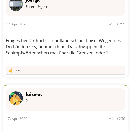
i
o
Foren-Urgestein
n
e
n
17. Apr. 2026
#255
:
Einiges bei Dir hört sich holländisch an, Luise. Wegen des
Dreiländerecks, nehme ich an. Da schwappen die
Schimpfwörter schon mal über die Grenzen, oder ?
luise-ac
R
e
a
k
t
luise-ac
i
o
0
n
e
n
17. Apr. 2026
#256
: