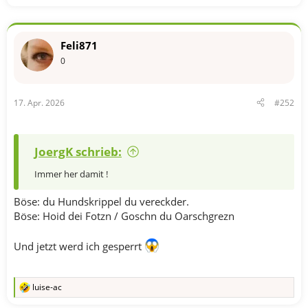
t
i
o
n
Feli871
e
n
0
:
17. Apr. 2026
#252
JoergK schrieb:
Immer her damit !
Böse: du Hundskrippel du vereckder.
Böse: Hoid dei Fotzn / Goschn du Oarschgrezn
Und jetzt werd ich gesperrt
luise-ac
R
e