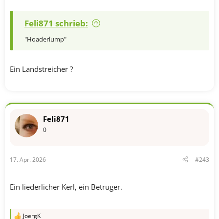
Feli871 schrieb:
"Hoaderlump"
Ein Landstreicher ?
Feli871
0
17. Apr. 2026
#243
Ein liederlicher Kerl, ein Betrüger.
JoergK
R