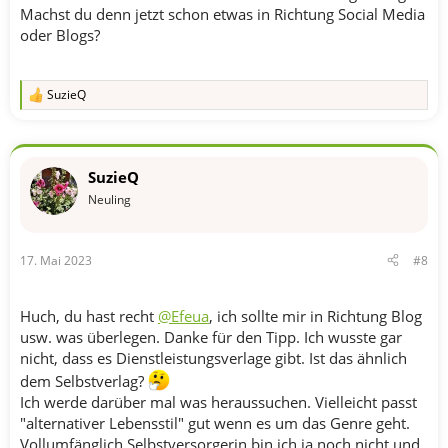
Machst du denn jetzt schon etwas in Richtung Social Media
oder Blogs?
SuzieQ
R
e
a
k
t
SuzieQ
i
o
Neuling
n
e
n
17. Mai 2023
#8
:
Huch, du hast recht
@Efeua
, ich sollte mir in Richtung Blog
usw. was überlegen. Danke für den Tipp. Ich wusste gar
nicht, dass es Dienstleistungsverlage gibt. Ist das ähnlich
dem Selbstverlag?
Ich werde darüber mal was heraussuchen. Vielleicht passt
"alternativer Lebensstil" gut wenn es um das Genre geht.
Vollumfänglich Selbstversorgerin bin ich ja noch nicht und