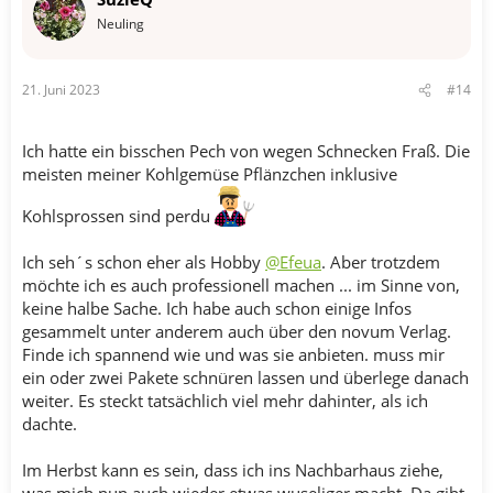
i
o
Neuling
n
e
n
21. Juni 2023
#14
:
Ich hatte ein bisschen Pech von wegen Schnecken Fraß. Die
meisten meiner Kohlgemüse Pflänzchen inklusive
Kohlsprossen sind perdu
Ich seh´s schon eher als Hobby
@Efeua
. Aber trotzdem
möchte ich es auch professionell machen ... im Sinne von,
keine halbe Sache. Ich habe auch schon einige Infos
gesammelt unter anderem auch über den novum Verlag.
Finde ich spannend wie und was sie anbieten. muss mir
ein oder zwei Pakete schnüren lassen und überlege danach
weiter. Es steckt tatsächlich viel mehr dahinter, als ich
dachte.
Im Herbst kann es sein, dass ich ins Nachbarhaus ziehe,