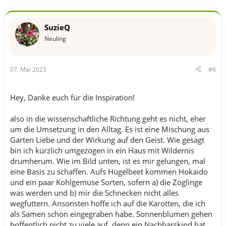
a
k
t
SuzieQ
i
o
Neuling
n
e
n
07. Mai 2023
#6
:
Hey, Danke euch für die Inspiration!
also in die wissenschaftliche Richtung geht es nicht, eher
um die Umsetzung in den Alltag. Es ist eine Mischung aus
Garten Liebe und der Wirkung auf den Geist. Wie gesagt
bin ich kürzlich umgezogen in ein Haus mit Wildernis
drumherum. Wie im Bild unten, ist es mir gelungen, mal
eine Basis zu schaffen. Aufs Hügelbeet kommen Hokaido
und ein paar Kohlgemüse Sorten, sofern a) die Zöglinge
was werden und b) mir die Schnecken nicht alles
wegfuttern. Ansonsten hoffe ich auf die Karotten, die ich
als Samen schon eingegraben habe. Sonnenblumen gehen
hoffentlich nicht zu viele auf, denn ein Nachbarskind hat