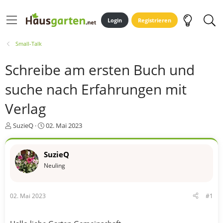
Login
Registrieren
Small-Talk
Schreibe am ersten Buch und
suche nach Erfahrungen mit
Verlag
E
E
SuzieQ
02. Mai 2023
r
r
s
s
t
t
SuzieQ
e
e
Neuling
l
l
l
l
e
t
02. Mai 2023
#1
r
a
m