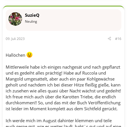
a
k
t
SuzieQ
i
o
Neuling
n
e
n
09. Juli 2023
#16
:
Hallöchen
Mittlerweile habe ich einiges nachgesät und nach gepflanzt
und es gedeiht alles prächtig! Habe auf Ruccola und
Mangold umgesattelt, aber auch ein paar Kohlgewächse
geholt und nachdem ich bei dieser Hitze fleißig gieße, kann
ich zusehen wie alles quasi über Nacht wächst und gedeiht!
Ich freue mich auch über die Karotten Triebe, die endlich
durchkommen!! So, und das mit der Buch Veröffentlichung
ist leider im Moment komplett aus dem Sichtfeld gerückt.
Ich werde mich im August dahinter klemmen und teile
euch gerne mit, wie es weiter läuft, habt´s gut und auf eine