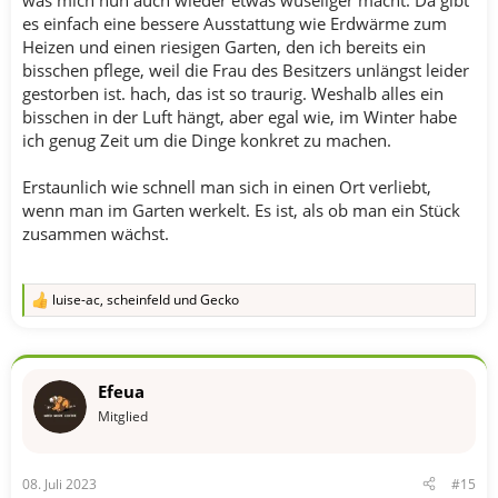
was mich nun auch wieder etwas wuseliger macht. Da gibt
es einfach eine bessere Ausstattung wie Erdwärme zum
Heizen und einen riesigen Garten, den ich bereits ein
bisschen pflege, weil die Frau des Besitzers unlängst leider
gestorben ist. hach, das ist so traurig. Weshalb alles ein
bisschen in der Luft hängt, aber egal wie, im Winter habe
ich genug Zeit um die Dinge konkret zu machen.
Erstaunlich wie schnell man sich in einen Ort verliebt,
wenn man im Garten werkelt. Es ist, als ob man ein Stück
zusammen wächst.
luise-ac
,
scheinfeld
und
Gecko
R
e
a
k
t
Efeua
i
o
Mitglied
n
e
n
08. Juli 2023
#15
: