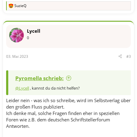
SuzieQ
R
e
a
k
t
Lycell
i
o
0
n
e
n
03. Mai 2023
#3
:
Pyromella schrieb:
@Lycell
, kannst du da nicht helfen?
Leider nein - was ich so schreibe, wird im Selbstverlag über
den großen Fluss publiziert.
Ich denke mal, solche Fragen finden eher in speziellen
Foren wie z.B. dem deutschen Schriftstellerforum
Antworten.