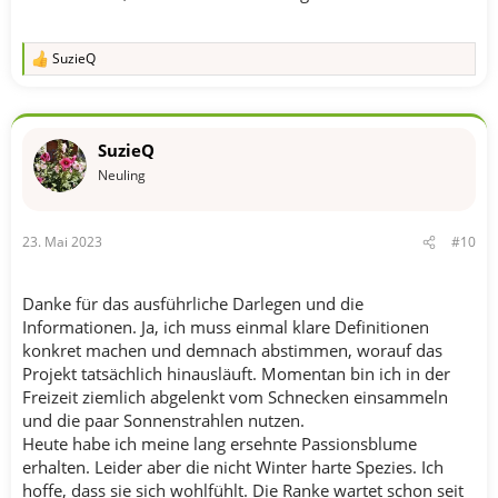
SuzieQ
R
e
a
k
t
SuzieQ
i
o
Neuling
n
e
n
23. Mai 2023
#10
:
Danke für das ausführliche Darlegen und die
Informationen. Ja, ich muss einmal klare Definitionen
konkret machen und demnach abstimmen, worauf das
Projekt tatsächlich hinausläuft. Momentan bin ich in der
Freizeit ziemlich abgelenkt vom Schnecken einsammeln
und die paar Sonnenstrahlen nutzen.
Heute habe ich meine lang ersehnte Passionsblume
erhalten. Leider aber die nicht Winter harte Spezies. Ich
hoffe, dass sie sich wohlfühlt. Die Ranke wartet schon seit