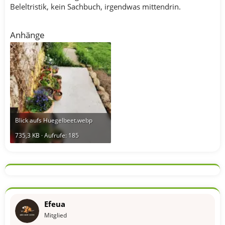
Beleltristik, kein Sachbuch, irgendwas mittendrin.
Anhänge
Blick aufs Huegelbeet.webp
735,3 KB · Aufrufe: 185
Efeua
Mitglied