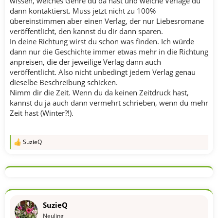
wissen, welches Genre du da hast und welche Verlage du
dann kontaktierst. Muss jetzt nicht zu 100%
übereinstimmen aber einen Verlag, der nur Liebesromane
veröffentlicht, den kannst du dir dann sparen.
In deine Richtung wirst du schon was finden. Ich würde
dann nur die Geschichte immer etwas mehr in die Richtung
anpreisen, die der jeweilige Verlag dann auch
veröffentlicht. Also nicht unbedingt jedem Verlag genau
dieselbe Beschreibung schicken.
Nimm dir die Zeit. Wenn du da keinen Zeitdruck hast,
kannst du ja auch dann vermehrt schrieben, wenn du mehr
Zeit hast (Winter?!).
SuzieQ
R
e
a
k
t
i
o
n
SuzieQ
e
n
Neuling