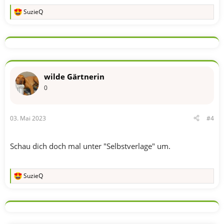
SuzieQ
R
e
a
k
t
i
o
n
wilde Gärtnerin
e
n
0
:
03. Mai 2023
#4
Schau dich doch mal unter "Selbstverlage" um.
SuzieQ
R
e
a
k
t
i