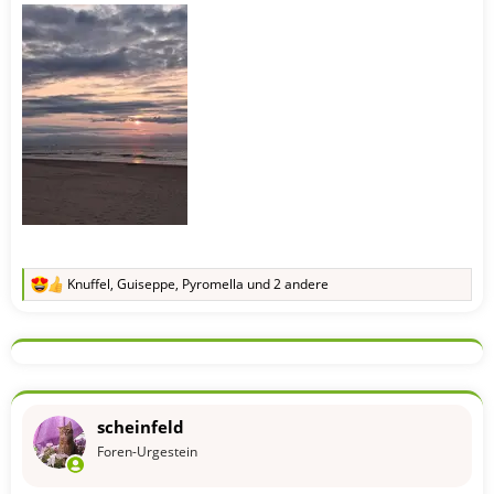
Knuffel
,
Guiseppe
,
Pyromella
und 2 andere
R
e
a
k
t
i
o
n
scheinfeld
e
n
Foren-Urgestein
: