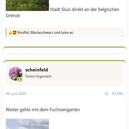
Stadt Sluis direkt an der belgischen
Grenze
Knuffel
,
Mariaschwarz
und
luise-ac
R
e
a
k
t
i
o
n
scheinfeld
e
n
Foren-Urgestein
:
03. Juni 2025
#7.085
Weiter gehts mit dem Fuchsiengarten