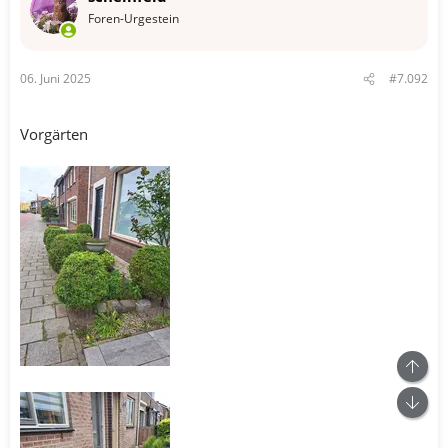
e
n
Foren-Urgestein
:
06. Juni 2025
#7.092
Vorgärten