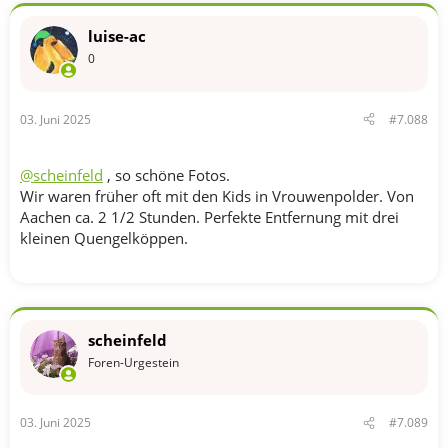
k
t
luise-ac
i
o
0
n
e
n
03. Juni 2025
#7.088
:
@scheinfeld
, so schöne Fotos.
Wir waren früher oft mit den Kids in Vrouwenpolder. Von
Aachen ca. 2 1/2 Stunden. Perfekte Entfernung mit drei
kleinen Quengelköppen.
scheinfeld
Foren-Urgestein
03. Juni 2025
#7.089