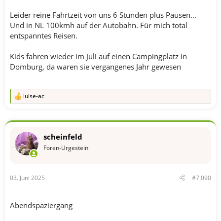
Leider reine Fahrtzeit von uns 6 Stunden plus Pausen...
Und in NL 100kmh auf der Autobahn. Für mich total
entspanntes Reisen.
Kids fahren wieder im Juli auf einen Campingplatz in
Domburg, da waren sie vergangenes Jahr gewesen
luise-ac
R
e
a
k
t
scheinfeld
i
o
Foren-Urgestein
n
e
n
03. Juni 2025
#7.090
:
Abendspaziergang