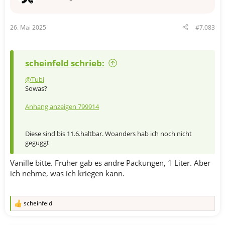
n
e
n
26. Mai 2025
#7.083
:
scheinfeld schrieb:
@Tubi
Sowas?
Anhang anzeigen 799914
Diese sind bis 11.6.haltbar. Woanders hab ich noch nicht
geguggt
Vanille bitte. Früher gab es andre Packungen, 1 Liter. Aber
ich nehme, was ich kriegen kann.
scheinfeld
R
e
a