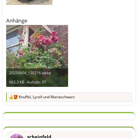
Anhänge
20250604_130216.webp
662,3 KB · Aufrufe: 97
Knuffel
,
Lycell
und
Mariaschwarz
R
e
a
k
t
i
o
n
scheinfeld