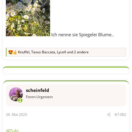
Ich nenne sie Spiegelei Blume..
Knuffel
,
Taxus Baccata
,
Lycell
und 2 andere
R
e
a
k
t
i
o
n
scheinfeld
e
n
Foren-Urgestein
:
26. Mai 2025
#7.082
@Tubi