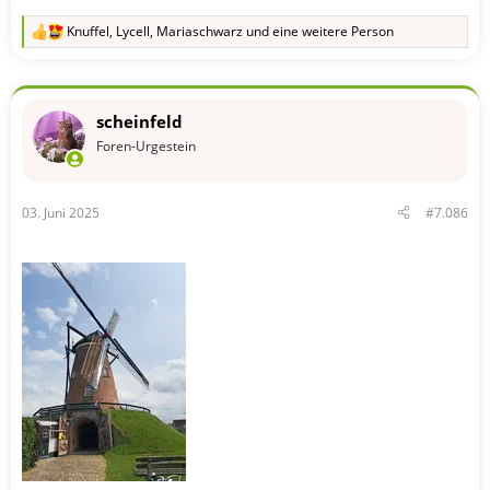
Knuffel
,
Lycell
,
Mariaschwarz
und eine weitere Person
R
e
a
k
t
scheinfeld
i
o
Foren-Urgestein
n
e
n
03. Juni 2025
#7.086
: