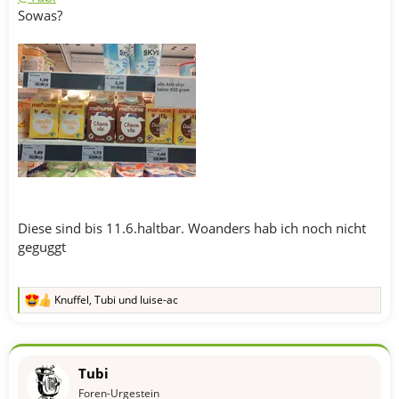
Sowas?
Diese sind bis 11.6.haltbar. Woanders hab ich noch nicht
geguggt
Knuffel
,
Tubi
und
luise-ac
R
e
a
k
t
Tubi
i
o
Foren-Urgestein