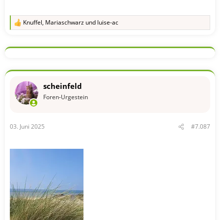
Knuffel
,
Mariaschwarz
und
luise-ac
R
e
a
k
t
i
o
n
scheinfeld
e
n
Foren-Urgestein
:
03. Juni 2025
#7.087