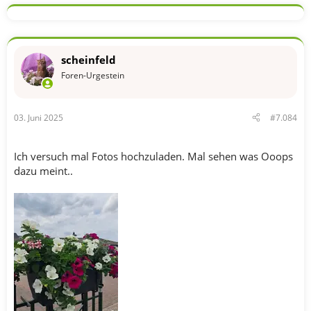
k
t
i
o
n
scheinfeld
e
n
Foren-Urgestein
:
03. Juni 2025
#7.084
Ich versuch mal Fotos hochzuladen. Mal sehen was Ooops
dazu meint..