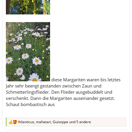
diese Margariten waren bis letztes
Jahr sehr beengt gestanden zwischen Zaun und
Schmetterlingsflieder. Den Flieder ausgebuddelt und
verschenkt. Dann die Margariten auseinander gesetzt.
Schaut bombastisch aus
Atlanticus
,
mahatari
,
Guiseppe
und 5 andere
R
e