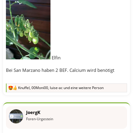
Elfin
Bei San Marzano haben 2 BEF. Calcium wird benötigt
Knuffel
,
00Moni00
,
luise-ac
und eine weitere Person
R
e
a
k
t
JoergK
i
o
Foren-Urgestein
n
e
n