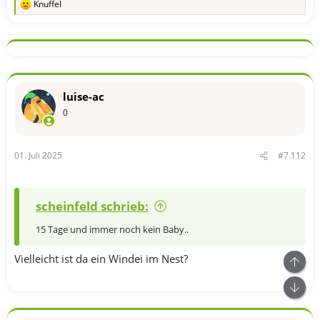
Knuffel
R
e
a
k
t
i
o
n
luise-ac
e
n
0
:
01. Juli 2025
#7.112
scheinfeld schrieb:
15 Tage und immer noch kein Baby..
Vielleicht ist da ein Windei im Nest?