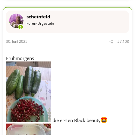
a
k
t
scheinfeld
i
o
Foren-Urgestein
n
e
n
30. Juni 2025
#7.108
:
Frühmorgens
die ersten Black beauty