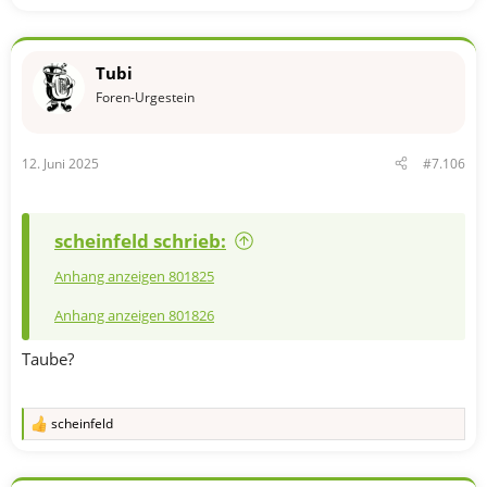
e
a
k
t
Tubi
i
o
Foren-Urgestein
n
e
n
12. Juni 2025
#7.106
:
scheinfeld schrieb:
Anhang anzeigen 801825
Anhang anzeigen 801826
Taube?
scheinfeld
R
e
a
k