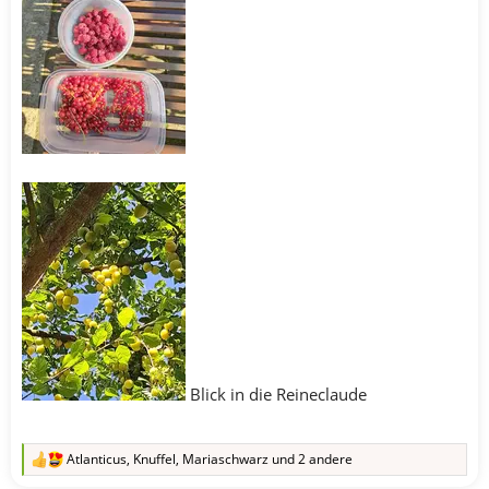
Blick in die Reineclaude
Atlanticus
,
Knuffel
,
Mariaschwarz
und 2 andere
R
e