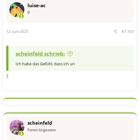
t
luise-ac
i
o
0
n
e
n
12. Juni 2025
#7.103
:
scheinfeld schrieb:
Ich habe das Gefühl, dass ich un
?
scheinfeld
Foren-Urgestein