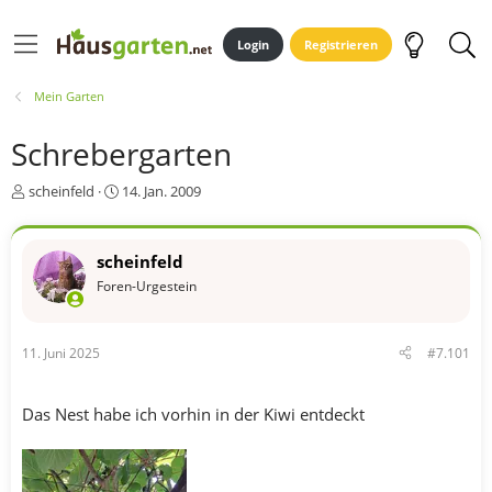
Login
Registrieren
Mein Garten
Schrebergarten
E
E
scheinfeld
14. Jan. 2009
r
r
s
s
t
t
scheinfeld
e
e
Foren-Urgestein
l
l
l
l
e
t
r
a
11. Juni 2025
#7.101
m
Das Nest habe ich vorhin in der Kiwi entdeckt