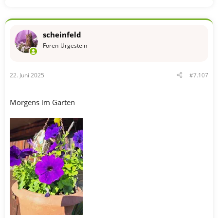
t
i
o
n
scheinfeld
e
n
Foren-Urgestein
:
22. Juni 2025
#7.107
Morgens im Garten