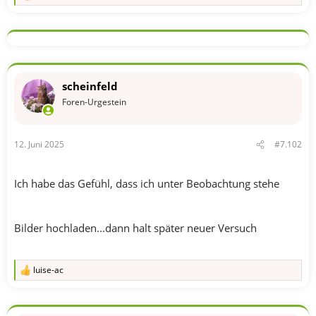
e
a
k
t
i
o
n
scheinfeld
e
n
Foren-Urgestein
:
12. Juni 2025
#7.102
Ich habe das Gefühl, dass ich unter Beobachtung stehe
Bilder hochladen...dann halt später neuer Versuch
luise-ac
R
e
a
k