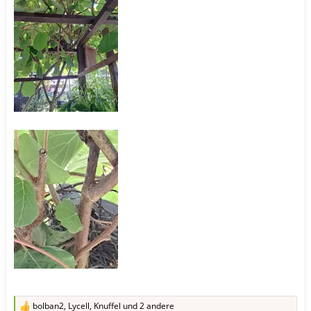
bolban2
,
Lycell
,
Knuffel
und 2 andere
R