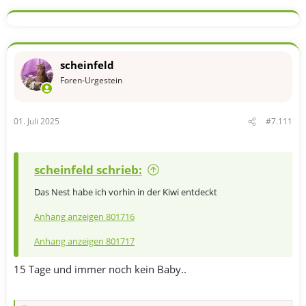
a
k
t
i
o
n
scheinfeld
e
n
Foren-Urgestein
:
01. Juli 2025
#7.111
scheinfeld schrieb:
Das Nest habe ich vorhin in der Kiwi entdeckt
Anhang anzeigen 801716
Anhang anzeigen 801717
15 Tage und immer noch kein Baby..