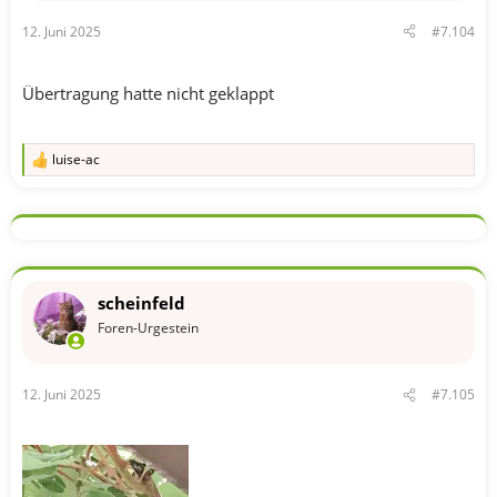
12. Juni 2025
#7.104
Übertragung hatte nicht geklappt
luise-ac
R
e
a
k
t
i
o
n
scheinfeld
e
n
Foren-Urgestein
:
12. Juni 2025
#7.105