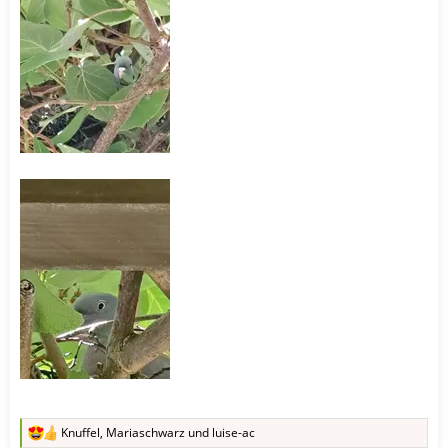
Knuffel
,
Mariaschwarz
und
luise-ac
R