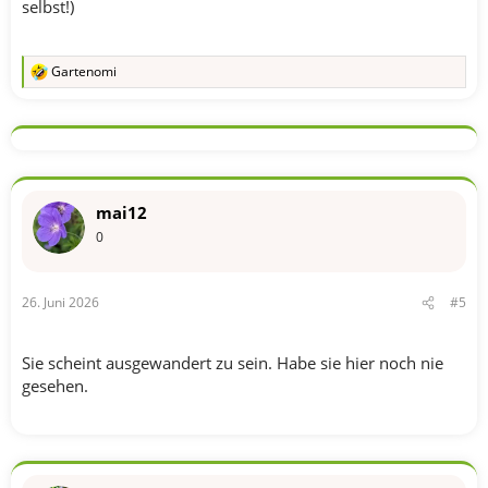
selbst!)
Gartenomi
R
e
a
k
t
i
o
n
mai12
e
n
0
:
26. Juni 2026
#5
Sie scheint ausgewandert zu sein. Habe sie hier noch nie
gesehen.