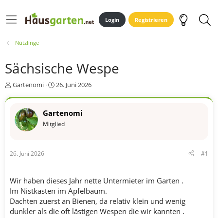
Login
Registrieren
Nützlinge
Sächsische Wespe
E
E
Gartenomi
26. Juni 2026
r
r
s
s
t
t
Gartenomi
e
e
Mitglied
l
l
l
l
e
t
26. Juni 2026
#1
r
a
m
Wir haben dieses Jahr nette Untermieter im Garten .
Im Nistkasten im Apfelbaum.
Dachten zuerst an Bienen, da relativ klein und wenig
dunkler als die oft lästigen Wespen die wir kannten .