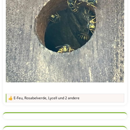
E-Feu
,
Rosabelverde
,
Lycell
und 2 andere
R
e
a
k
t
i
o