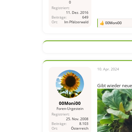
0
Registriert
11. Dez. 2016
Beiträge
649
Ort
Im Pfälzerwald
00Moni00
R
e
a
k
t
i
o
n
e
n
10. Apr. 2024
:
Gibt wieder neue
00Moni00
Foren-Urgestein
Registriert
25. Nov. 2008
Beiträge
8.103
Ort
Österreich