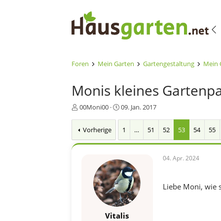
Foren
Mein Garten
Gartengestaltung
Mein 
Monis kleines Gartenpar
E
E
00Moni00
09. Jan. 2017
r
r
s
s
Vorherige
1
…
51
52
53
54
55
t
t
e
e
l
l
04. Apr. 2024
l
l
e
t
r
a
Liebe Moni, wie 
m
Vitalis