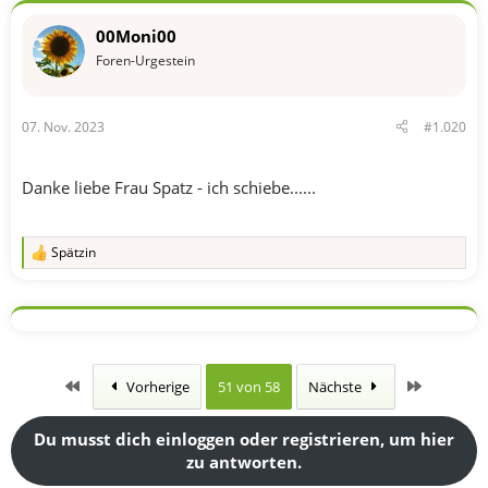
00Moni00
Foren-Urgestein
07. Nov. 2023
#1.020
Danke liebe Frau Spatz - ich schiebe......
Spätzin
R
e
a
k
t
i
o
n
Erste
Letzte
Vorherige
51 von 58
Nächste
e
n
:
Du musst dich einloggen oder registrieren, um hier
zu antworten.