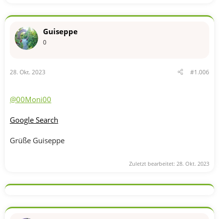
e
a
k
t
Guiseppe
i
o
0
n
e
n
28. Okt. 2023
#1.006
:
@00Moni00
Google Search
Grüße Guiseppe
Zuletzt bearbeitet:
28. Okt. 2023