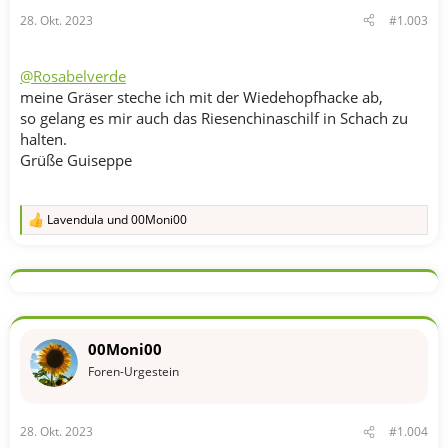
28. Okt. 2023
#1.003
@Rosabelverde
meine Gräser steche ich mit der Wiedehopfhacke ab,
so gelang es mir auch das Riesenchinaschilf in Schach zu
halten.
Grüße Guiseppe
Lavendula
und
00Moni00
R
e
a
k
t
i
o
n
00Moni00
e
n
Foren-Urgestein
:
28. Okt. 2023
#1.004