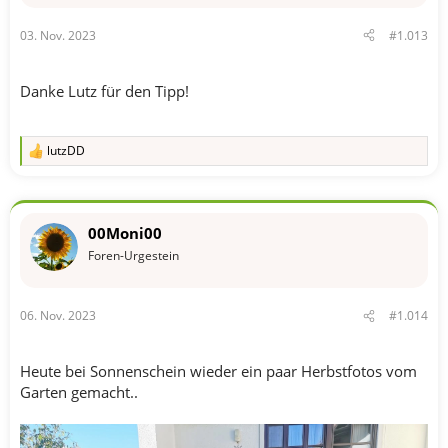
03. Nov. 2023
#1.013
Danke Lutz für den Tipp!
lutzDD
R
e
a
k
t
00Moni00
i
o
Foren-Urgestein
n
e
n
06. Nov. 2023
#1.014
:
Heute bei Sonnenschein wieder ein paar Herbstfotos vom
Garten gemacht..