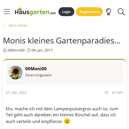
Login
Registrieren
Mein Garten
Monis kleines Gartenparadies...
E
E
00Moni00
09. Jan. 2017
r
r
s
s
t
t
00Moni00
e
e
Foren-Urgestein
l
l
l
l
e
t
r
a
27. Okt. 2023
#1.001
m
Elis, mache ich mit dem Lampenputzergras auch so, zum
Teil geht auch daneben ein kleines Büschel auf, dass ich
auch verteile und einpflanze.