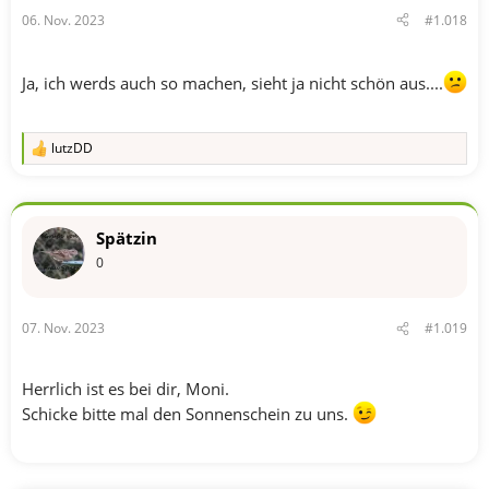
06. Nov. 2023
#1.018
Ja, ich werds auch so machen, sieht ja nicht schön aus....
lutzDD
R
e
a
k
t
Spätzin
i
o
0
n
e
n
07. Nov. 2023
#1.019
:
Herrlich ist es bei dir, Moni.
Schicke bitte mal den Sonnenschein zu uns.