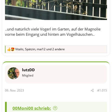
..und natürlich viele Vogerl im Garten, auf der Magnolie
vorne beim Eingang und hinten am Vogelhäuschen..
Vitalis
,
Spätzin
,
mai12
und 2 andere
R
e
a
k
t
lutzDD
i
o
Mitglied
n
e
n
06. Nov. 2023
#1.015
:
00Moni00 schrieb: