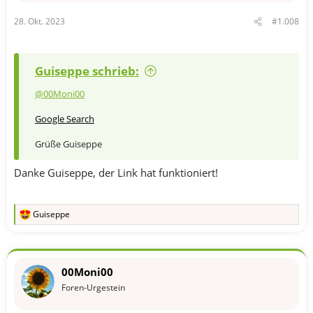
28. Okt. 2023
#1.008
Guiseppe schrieb:
@00Moni00
Google Search
Grüße Guiseppe
Danke Guiseppe, der Link hat funktioniert!
Guiseppe
R
e
a
k
t
00Moni00
i
o
Foren-Urgestein
n
e