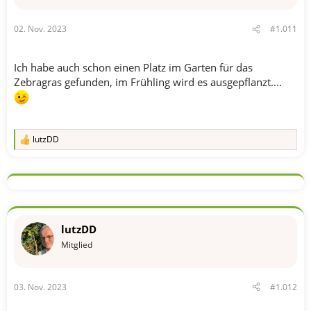
02. Nov. 2023
#1.011
Ich habe auch schon einen Platz im Garten für das
Zebragras gefunden, im Frühling wird es ausgepflanzt....
lutzDD
R
e
a
k
t
i
o
n
lutzDD
e
n
Mitglied
:
03. Nov. 2023
#1.012