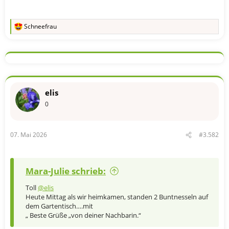
Schneefrau
R
e
a
k
t
i
o
n
elis
e
n
0
:
07. Mai 2026
#3.582
Mara-Julie schrieb:
Toll
@elis
Heute Mittag als wir heimkamen, standen 2 Buntnesseln auf
dem Gartentisch….mit
„ Beste Grüße „von deiner Nachbarin.“