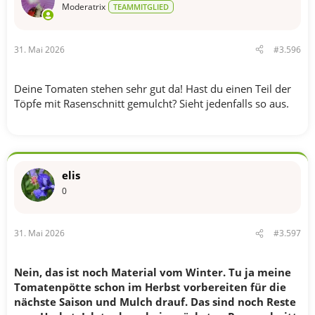
o
Moderatrix
TEAMMITGLIED
n
e
n
31. Mai 2026
#3.596
:
Deine Tomaten stehen sehr gut da! Hast du einen Teil der
Töpfe mit Rasenschnitt gemulcht? Sieht jedenfalls so aus.
elis
0
31. Mai 2026
#3.597
Nein, das ist noch Material vom Winter. Tu ja meine
Tomatenpötte schon im Herbst vorbereiten für die
nächste Saison und Mulch drauf. Das sind noch Reste