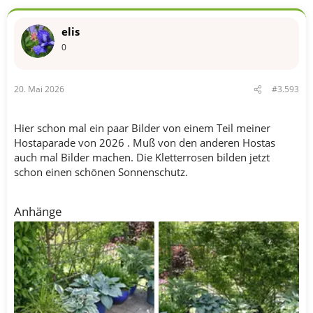
a
k
t
elis
i
o
0
n
e
n
20. Mai 2026
#3.593
:
Hier schon mal ein paar Bilder von einem Teil meiner
Hostaparade von 2026 . Muß von den anderen Hostas
auch mal Bilder machen. Die Kletterrosen bilden jetzt
schon einen schönen Sonnenschutz.
Anhänge