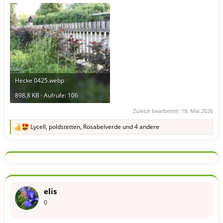
Hecke 0425.webp
898,8 KB · Aufrufe: 106
Zuletzt bearbeitet:
18. Mai 2026
Lycell
,
poldstetten
,
Rosabelverde
und 4 andere
R
e
a
k
t
i
o
n
elis
e
n
0
: