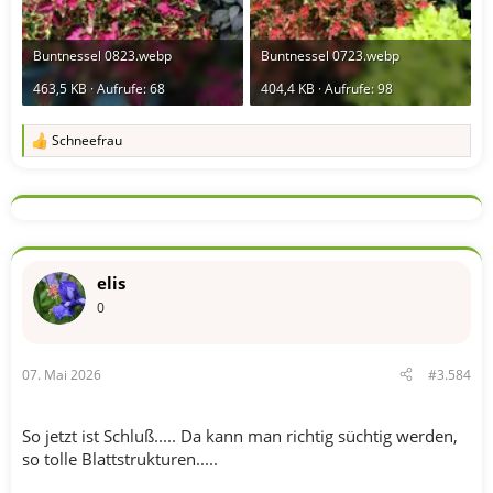
Buntnessel 0823.webp
Buntnessel 0723.webp
463,5 KB · Aufrufe: 68
404,4 KB · Aufrufe: 98
Schneefrau
R
e
a
k
t
i
o
n
elis
e
n
0
:
07. Mai 2026
#3.584
So jetzt ist Schluß..... Da kann man richtig süchtig werden,
so tolle Blattstrukturen.....