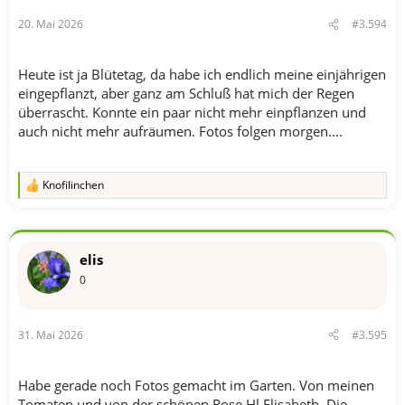
n
20. Mai 2026
#3.594
:
Heute ist ja Blütetag, da habe ich endlich meine einjährigen
eingepflanzt, aber ganz am Schluß hat mich der Regen
überrascht. Konnte ein paar nicht mehr einpflanzen und
auch nicht mehr aufräumen. Fotos folgen morgen....
Knofilinchen
R
e
a
k
t
elis
i
o
0
n
e
n
31. Mai 2026
#3.595
:
Habe gerade noch Fotos gemacht im Garten. Von meinen
Tomaten und von der schönen Rose Hl.Elisabeth. Die