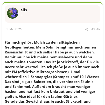
k
t
elis
i
o
0
n
e
n
31. Mai 2026
#3.599
:
Für mich gehört Mulch zu den alltäglichen
Gepflogenheiten. Mein Sohn bringt mir auch seinen
Rasenschnitt und ich selber habe ja auch welchen.
Damit mulche ich meine Gemüsebeete und dann
auch meine Tomaten. Das ist ja Stickstoff, der für die
Beete sehr wertvoll ist. Ich gieße ja auch immer noch
mit EM (effektive Mikroorganismen), 1 mal
wöchentlich 1 Schnapsglas (Stamperl) auf 10 l Wasser.
Das sind ja gute Bakterien, die verhindern Fäulnis
und Schimmel. Außerdem braucht man weniger
hacken und hat fast kein Unkraut und viel weniger
gießen. Also ideal für den faulen Gärtner.
Gerade das Gewächshaus braucht Stickstoff und