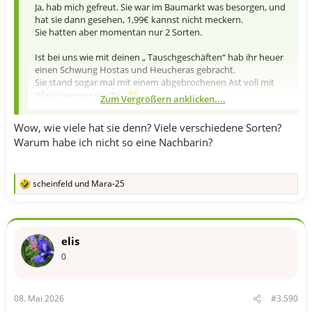
Ja, hab mich gefreut. Sie war im Baumarkt was besorgen, und
hat sie dann gesehen, 1,99€ kannst nicht meckern.
Sie hatten aber momentan nur 2 Sorten.
Ist bei uns wie mit deinen „ Tauschgeschäften“ hab ihr heuer
einen Schwung Hostas und Heucheras gebracht.
Sie stand sogar mal mit einem abgebrochenen Ast voll mit
Pfirsichen vor der Tür,
Zum Vergrößern anklicken....
….die wurden sogleich zu Gelee verarbeitet.
Von mir gibts dann Holunder Blüten und Fruchtgelee und
Wow, wie viele hat sie denn? Viele verschiedene Sorten?
Saft.
Warum habe ich nicht so eine Nachbarin?
…. und die hat immer massig Tomaten, da könnte sogar Tubi
nur Platz 2 einnehmen.
scheinfeld
und
Mara-25
R
e
a
k
t
elis
i
o
0
n
e
n
08. Mai 2026
#3.590
: