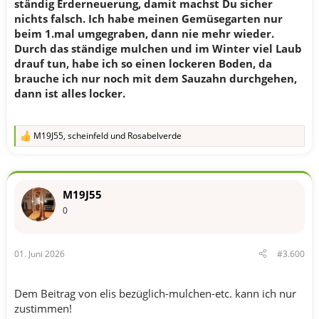
ständig Erderneuerung, damit machst Du sicher
nichts falsch. Ich habe meinen Gemüsegarten nur
beim 1.mal umgegraben, dann nie mehr wieder.
Durch das ständige mulchen und im Winter viel Laub
drauf tun, habe ich so einen lockeren Boden, da
brauche ich nur noch mit dem Sauzahn durchgehen,
dann ist alles locker.
M19J55
,
scheinfeld
und
Rosabelverde
R
e
a
k
t
M19J55
i
o
0
n
e
n
01. Juni 2026
#3.600
:
Dem Beitrag von elis bezüglich-mulchen-etc. kann ich nur
zustimmen!