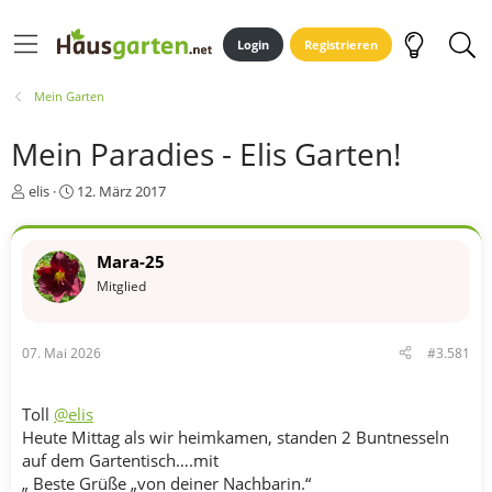
Login
Registrieren
Mein Garten
Mein Paradies - Elis Garten!
E
E
elis
12. März 2017
r
r
s
s
t
t
Mara-25
e
e
Mitglied
l
l
l
l
e
t
r
a
07. Mai 2026
#3.581
m
Toll
@elis
Heute Mittag als wir heimkamen, standen 2 Buntnesseln
auf dem Gartentisch….mit
„ Beste Grüße „von deiner Nachbarin.“