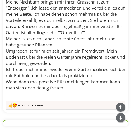
Meine Nachbarn bringen mir ihren Grasschnitt zum
"Entsorgen" .Ich lasse den antrocknen und verteile alles auf
meine Beete. Ich habe denen schon mehrmals über die
Vorteile erzählt, es doch selbst zu nutzen. Sie hören sich
das an. Bringen es mir aber regelmäßig immer wieder. Ihr
Garten ist allerdings sehr ""Ordentlich"".
Meiner ist es nicht, aber ich ernte übers Jahr mehr und
habe gesunde Pflanzen.
Umgraben ist für mich seit Jahren ein Fremdwort. Mein
Boden ist über die vielen Gartenjahre regelrecht locker und
durchlässig geworden.
Ich freue mich immer wieder wenn Gartenneulinge sich bei
mir Rat holen und es ebenfalls praktizieren.
Wenn dann mal posetive Rückmeldungen kommen kann
man sich doch richtig freuen.
elis
und
luise-ac
R
e
a
k
t
i