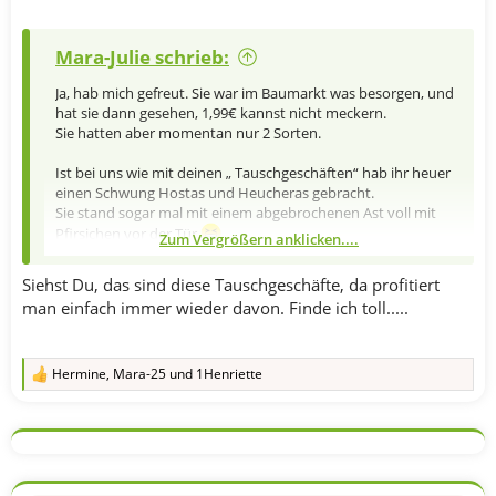
Mara-Julie schrieb:
Ja, hab mich gefreut. Sie war im Baumarkt was besorgen, und
hat sie dann gesehen, 1,99€ kannst nicht meckern.
Sie hatten aber momentan nur 2 Sorten.
Ist bei uns wie mit deinen „ Tauschgeschäften“ hab ihr heuer
einen Schwung Hostas und Heucheras gebracht.
Sie stand sogar mal mit einem abgebrochenen Ast voll mit
Pfirsichen vor der Tür,
Zum Vergrößern anklicken....
….die wurden sogleich zu Gelee verarbeitet.
Von mir gibts dann Holunder Blüten und Fruchtgelee und
Siehst Du, das sind diese Tauschgeschäfte, da profitiert
Saft.
man einfach immer wieder davon. Finde ich toll.....
…. und die hat immer massig Tomaten, da könnte sogar Tubi
nur Platz 2 einnehmen.
Hermine
,
Mara-25
und
1Henriette
R
e
a
k
t
i
o