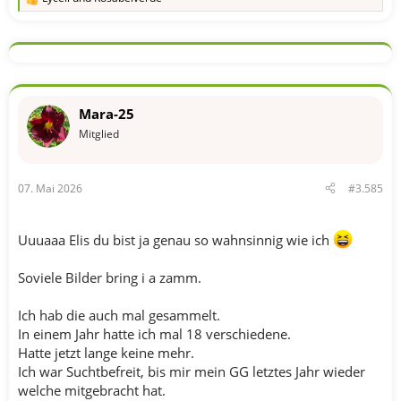
R
e
a
k
t
i
o
n
Mara-25
e
n
Mitglied
:
07. Mai 2026
#3.585
Uuuaaa Elis du bist ja genau so wahnsinnig wie ich
Soviele Bilder bring i a zamm.
Ich hab die auch mal gesammelt.
In einem Jahr hatte ich mal 18 verschiedene.
Hatte jetzt lange keine mehr.
Ich war Suchtbefreit, bis mir mein GG letztes Jahr wieder
welche mitgebracht hat.