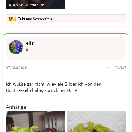
410,8 KB · Aufrufe: 76
Tubi
und
Schneefrau
R
e
a
k
t
elis
i
o
0
n
e
n
07. Mai 2026
#3.583
:
Ich wußte gar nicht, wieviele Bilder ich von den
Buntnesseln habe, zurück bis 2019
Anhänge