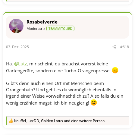
e
a
k
t
Rosabelverde
i
o
Moderatrix
TEAMMITGLIED
n
e
n
03. Dez. 2025
#618
:
Ha,
@Lutz
, mir scheint, du brauchst vorerst keine
Gartengeräte, sondern eine Turbo-Orangenpresse!
Gibt's denn auch einen Ort mit Menschen beim
Orangenhain? Und geht es da womöglich ebenfalls in
irgend einer Weise vorweihnachtlich zu? Also falls du ein
wenig erzählen magst: ich bin neugierig!
Knuffel
,
lutzDD
,
Golden Lotus
und eine weitere Person
R
e
a