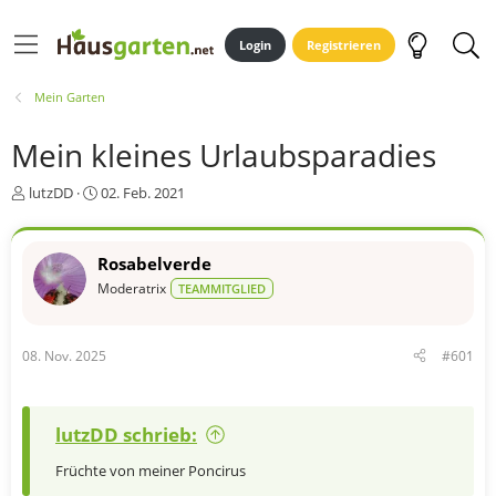
Login
Registrieren
Mein Garten
Mein kleines Urlaubsparadies
E
E
lutzDD
02. Feb. 2021
r
r
s
s
t
t
Rosabelverde
e
e
Moderatrix
TEAMMITGLIED
l
l
l
l
e
t
r
a
08. Nov. 2025
#601
m
lutzDD schrieb:
Früchte von meiner Poncirus