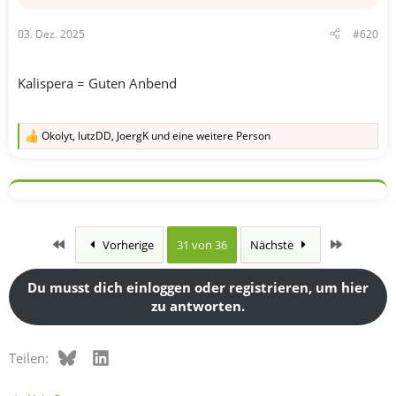
e
n
03. Dez. 2025
#620
:
Kalispera = Guten Anbend
Okolyt
,
lutzDD
,
JoergK
und eine weitere Person
R
e
a
k
t
i
o
n
Erste
Letzte
Vorherige
31 von 36
Nächste
e
n
:
Du musst dich einloggen oder registrieren, um hier
zu antworten.
Bluesky
LinkedIn
Teilen: