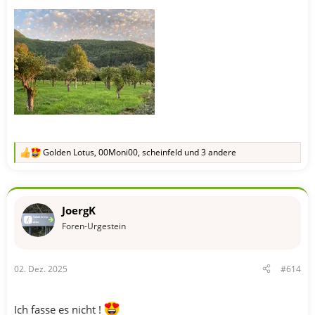
Golden Lotus
,
00Moni00
,
scheinfeld
und 3 andere
R
e
a
k
t
JoergK
i
o
Foren-Urgestein
n
e
n
02. Dez. 2025
#614
:
Ich fasse es nicht !