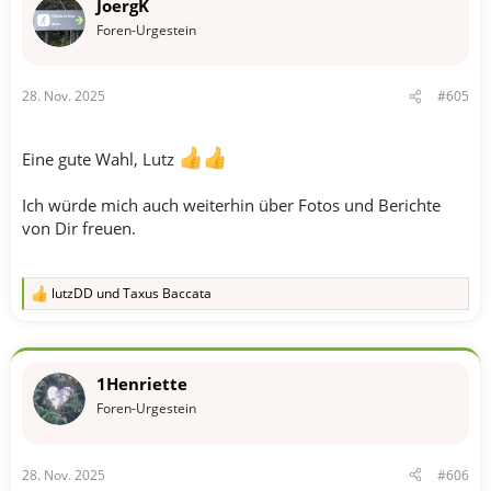
JoergK
e
n
Foren-Urgestein
:
28. Nov. 2025
#605
Eine gute Wahl, Lutz
Ich würde mich auch weiterhin über Fotos und Berichte
von Dir freuen.
lutzDD
und
Taxus Baccata
R
e
a
k
t
1Henriette
i
o
Foren-Urgestein
n
e
n
28. Nov. 2025
#606
: