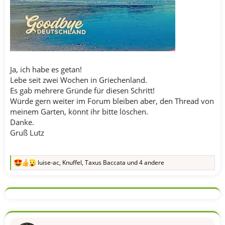
Ja, ich habe es getan!
Lebe seit zwei Wochen in Griechenland.
Es gab mehrere Gründe für diesen Schritt!
Würde gern weiter im Forum bleiben aber, den Thread von
meinem Garten, könnt ihr bitte löschen.
Danke.
Gruß Lutz
luise-ac
,
Knuffel
,
Taxus Baccata
und 4 andere
R
e
a
k
t
i
o
n