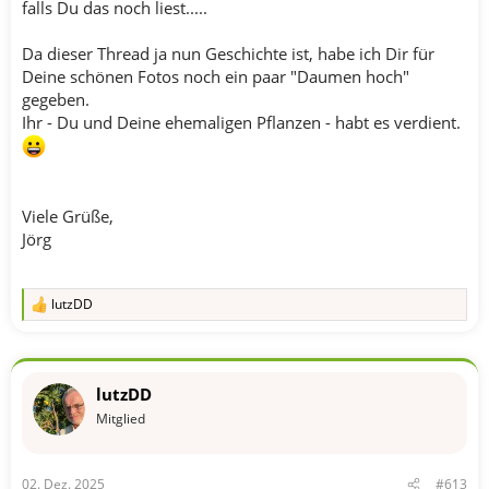
falls Du das noch liest.....
Da dieser Thread ja nun Geschichte ist, habe ich Dir für
Deine schönen Fotos noch ein paar "Daumen hoch"
gegeben.
Ihr - Du und Deine ehemaligen Pflanzen - habt es verdient.
Viele Grüße,
Jörg
lutzDD
R
e
a
k
t
lutzDD
i
o
Mitglied
n
e
n
02. Dez. 2025
#613
: