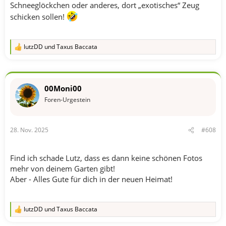
Schneeglöckchen oder anderes, dort „exotisches“ Zeug
schicken sollen!
lutzDD
und
Taxus Baccata
R
e
a
k
t
00Moni00
i
o
Foren-Urgestein
n
e
n
28. Nov. 2025
#608
:
Find ich schade Lutz, dass es dann keine schönen Fotos
mehr von deinem Garten gibt!
Aber - Alles Gute für dich in der neuen Heimat!
lutzDD
und
Taxus Baccata
R
e