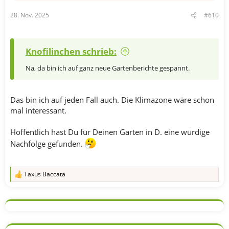
n
28. Nov. 2025
#610
:
Knofilinchen schrieb:
Na, da bin ich auf ganz neue Gartenberichte gespannt.
Das bin ich auf jeden Fall auch. Die Klimazone wäre schon
mal interessant.
Hoffentlich hast Du für Deinen Garten in D. eine würdige
Nachfolge gefunden.
Taxus Baccata
R
e
a
k
t
i
o