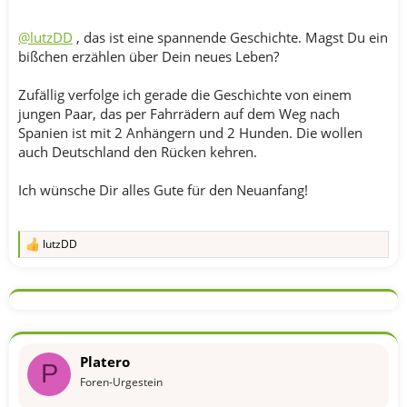
@lutzDD
, das ist eine spannende Geschichte. Magst Du ein
bißchen erzählen über Dein neues Leben?
Zufällig verfolge ich gerade die Geschichte von einem
jungen Paar, das per Fahrrädern auf dem Weg nach
Spanien ist mit 2 Anhängern und 2 Hunden. Die wollen
auch Deutschland den Rücken kehren.
Ich wünsche Dir alles Gute für den Neuanfang!
lutzDD
R
e
a
k
t
i
o
n
Platero
e
P
n
Foren-Urgestein
: