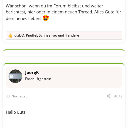
Wär schön, wenn du im Forum bleibst und weiter
berichtest, hier oder in einem neuen Thread. Alles Gute für
dein neues Leben!
lutzDD
,
Knuffel
,
Schneefrau
und 4 andere
R
e
a
k
t
i
o
n
JoergK
e
n
Foren-Urgestein
:
30. Nov. 2025
#612
Hallo Lutz,