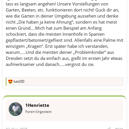
lass es langsam angehen! Unsere Vorstellungen von
Garten, Beeten, etc. funktionieren dort nicht! Guck dir an,
wie die Gärten in deiner Umgebung aussehen und denke
nicht „Die haben ja keine Ahnung“, sondern es hat meist
einen Grund….Mich hat zum Beispiel am Anfang
schockiert, dass die meisten Innenhöfe in Spanien
gepflastert/betoniert/gefliest sind. Allenfalls eine Palme mit
winzigem „Kragen“. Erst später habe ich verstanden,
warum…..Und die meisten deiner „Problemkinder“ aus
Dresden setzt du da einfach aus, gießt im ersten Jahr etwas
aufmerksamer und danach…..vergisst du sie.
lutzDD
R
e
a
k
t
1Henriette
i
o
Foren-Urgestein
n
e
n