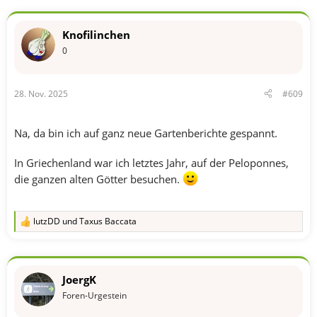
a
k
t
Knofilinchen
i
o
0
n
e
n
28. Nov. 2025
#609
:
Na, da bin ich auf ganz neue Gartenberichte gespannt.
In Griechenland war ich letztes Jahr, auf der Peloponnes,
die ganzen alten Götter besuchen.
lutzDD
und
Taxus Baccata
R
e
a
k
t
JoergK
i
o
Foren-Urgestein
n
e