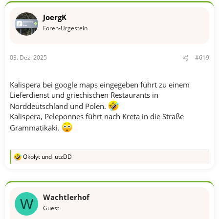
k
t
JoergK
i
o
Foren-Urgestein
n
e
n
03. Dez. 2025
#619
:
Kalispera bei google maps eingegeben führt zu einem
Lieferdienst und griechischen Restaurants in
Norddeutschland und Polen.
Kalispera, Peleponnes führt nach Kreta in die Straße
Grammatikaki.
Okolyt
und
lutzDD
R
e
a
k
t
Wachtlerhof
i
W
o
Guest
n