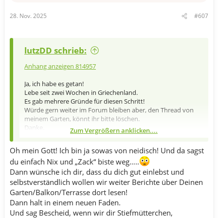
28. Nov. 2025
#607
lutzDD schrieb:
Anhang anzeigen 814957
Ja, ich habe es getan!
Lebe seit zwei Wochen in Griechenland.
Es gab mehrere Gründe für diesen Schritt!
Würde gern weiter im Forum bleiben aber, den Thread von
meinem Garten, könnt ihr bitte löschen.
Danke.
Zum Vergrößern anklicken....
Gruß Lutz
Oh mein Gott! Ich bin ja sowas von neidisch! Und da sagst
du einfach Nix und „Zack“ biste weg…..
Dann wünsche ich dir, dass du dich gut einlebst und
selbstverständlich wollen wir weiter Berichte über Deinen
Garten/Balkon/Terrasse dort lesen!
Dann halt in einem neuen Faden.
Und sag Bescheid, wenn wir dir Stiefmütterchen,