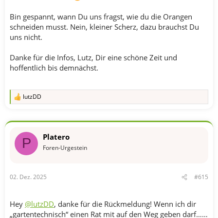
Bin gespannt, wann Du uns fragst, wie du die Orangen
schneiden musst. Nein, kleiner Scherz, dazu brauchst Du
uns nicht.
Danke für die Infos, Lutz, Dir eine schöne Zeit und
hoffentlich bis demnächst.
lutzDD
R
e
a
k
t
Platero
i
P
o
Foren-Urgestein
n
e
n
02. Dez. 2025
#615
:
Hey
@lutzDD
, danke für die Rückmeldung! Wenn ich dir
„gartentechnisch“ einen Rat mit auf den Weg geben darf……