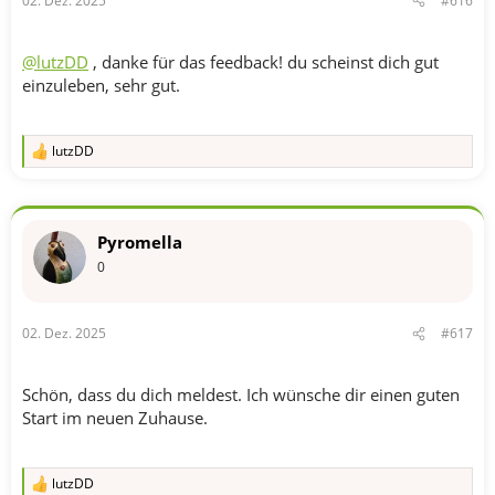
02. Dez. 2025
#616
:
@lutzDD
, danke für das feedback! du scheinst dich gut
einzuleben, sehr gut.
lutzDD
R
e
a
k
t
Pyromella
i
o
0
n
e
n
02. Dez. 2025
#617
:
Schön, dass du dich meldest. Ich wünsche dir einen guten
Start im neuen Zuhause.
lutzDD
R