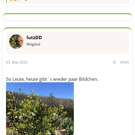
R
e
a
k
t
i
o
n
lutzDD
e
n
Mitglied
:
03. Mai 2025
#545
So Leute, heute gibt´s wieder paar Bildchen.