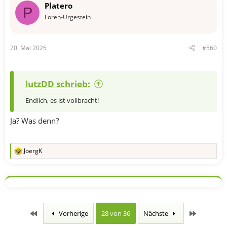
Platero
P
Foren-Urgestein
20. Mai 2025
#560
lutzDD schrieb:
Endlich, es ist vollbracht!
Ja? Was denn?
JoergK
R
e
a
k
t
i
o
n
Erste
Letzte
Vorherige
28 von 36
Nächste
e