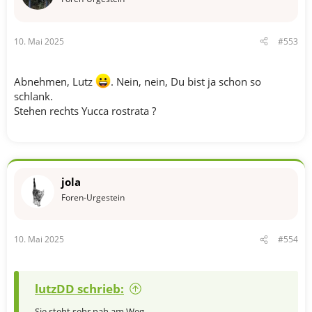
n
e
n
10. Mai 2025
#553
:
Abnehmen, Lutz
. Nein, nein, Du bist ja schon so
schlank.
Stehen rechts Yucca rostrata ?
jola
Foren-Urgestein
10. Mai 2025
#554
lutzDD schrieb:
Sie steht sehr nah am Weg