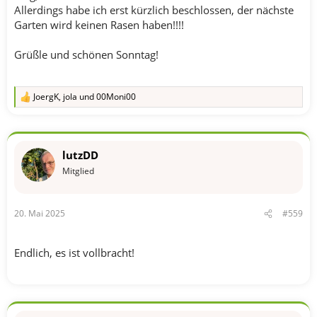
Allerdings habe ich erst kürzlich beschlossen, der nächste
Garten wird keinen Rasen haben!!!!
Grüßle und schönen Sonntag!
JoergK
,
jola
und
00Moni00
R
e
a
k
t
lutzDD
i
o
Mitglied
n
e
n
20. Mai 2025
#559
:
Endlich, es ist vollbracht!