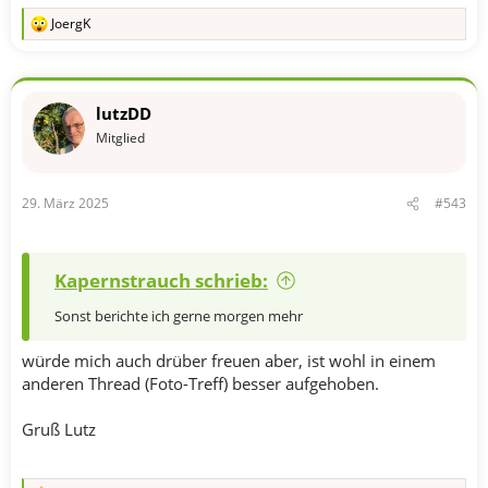
JoergK
R
e
a
k
t
lutzDD
i
o
Mitglied
n
e
n
29. März 2025
#543
:
Kapernstrauch schrieb:
Sonst berichte ich gerne morgen mehr
würde mich auch drüber freuen aber, ist wohl in einem
anderen Thread (Foto-Treff) besser aufgehoben.
Gruß Lutz