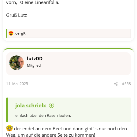
vorn, ist eine Linearifolia.
Gruß Lutz
JoergK
R
e
a
k
t
lutzDD
i
o
Mitglied
n
e
n
11. Mai 2025
#558
:
jola schrieb:
einfach über den Rasen laufen.
der endet an dem Beet und dann gibt´s nur noch den
Weg, um auf die andere Seite zu kommen!