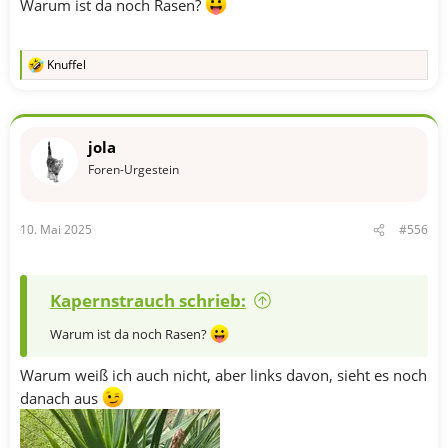
Warum ist da noch Rasen?
Knuffel
R
e
a
k
t
jola
i
o
Foren-Urgestein
n
e
n
10. Mai 2025
#556
:
Kapernstrauch schrieb:
Warum ist da noch Rasen?
Warum weiß ich auch nicht, aber links davon, sieht es noch
danach aus