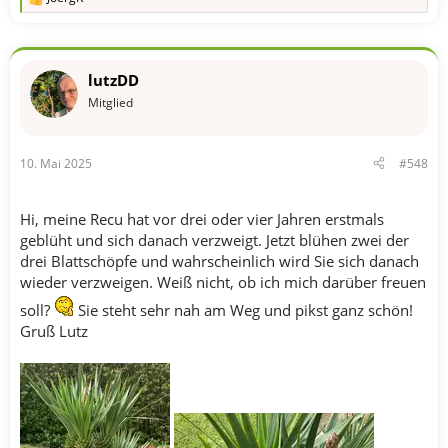
R
e
a
k
t
lutzDD
i
o
Mitglied
n
e
n
10. Mai 2025
#548
:
Hi, meine Recu hat vor drei oder vier Jahren erstmals
geblüht und sich danach verzweigt. Jetzt blühen zwei der
drei Blattschöpfe und wahrscheinlich wird Sie sich danach
wieder verzweigen. Weiß nicht, ob ich mich darüber freuen
soll?
Sie steht sehr nah am Weg und pikst ganz schön!
Gruß Lutz