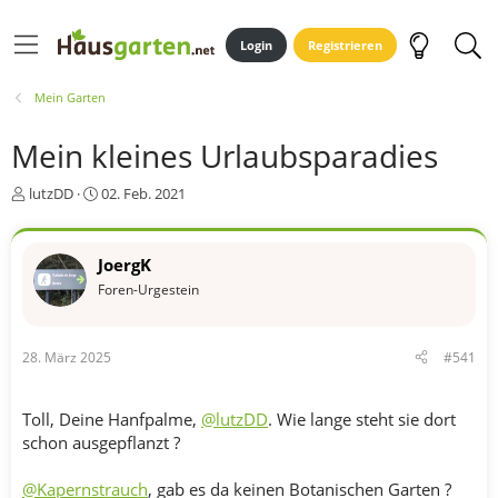
Login
Registrieren
Mein Garten
Mein kleines Urlaubsparadies
E
E
lutzDD
02. Feb. 2021
r
r
s
s
t
t
JoergK
e
e
Foren-Urgestein
l
l
l
l
e
t
r
a
28. März 2025
#541
m
Toll, Deine Hanfpalme,
@lutzDD
. Wie lange steht sie dort
schon ausgepflanzt ?
@Kapernstrauch
, gab es da keinen Botanischen Garten ?