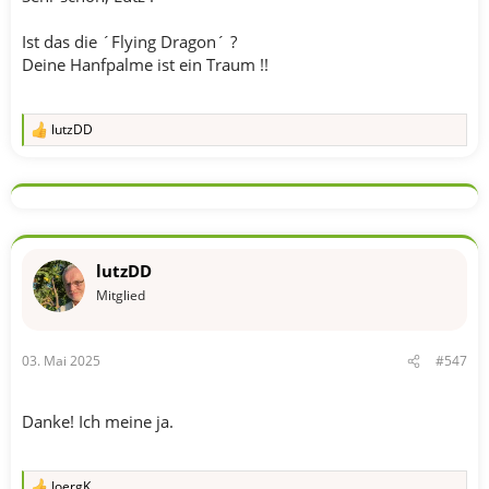
Ist das die ´Flying Dragon´ ?
Deine Hanfpalme ist ein Traum !!
lutzDD
R
e
a
k
t
i
o
n
lutzDD
e
n
Mitglied
:
03. Mai 2025
#547
Danke! Ich meine ja.
JoergK