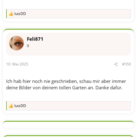
lutzDD
R
e
a
k
t
Feli871
i
o
0
n
e
n
10. Mai 2025
#550
:
Ich hab hier noch nie geschrieben, schau mir aber immer
deine Bilder von deinem tollen Garten an. Danke dafür.
lutzDD
R
e
a
k
t
i