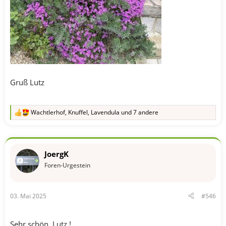
Gruß Lutz
Wachtlerhof
,
Knuffel
,
Lavendula
und 7 andere
R
e
a
k
t
JoergK
i
o
Foren-Urgestein
n
e
n
03. Mai 2025
#546
:
Sehr schön, Lutz !