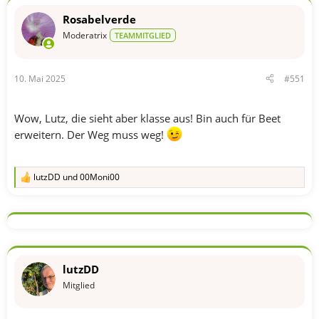
o
n
Rosabelverde
e
n
Moderatrix
TEAMMITGLIED
:
10. Mai 2025
#551
Wow, Lutz, die sieht aber klasse aus! Bin auch für Beet
erweitern. Der Weg muss weg!
lutzDD
und
00Moni00
R
e
a
k
t
i
o
n
lutzDD
e
n
Mitglied
: