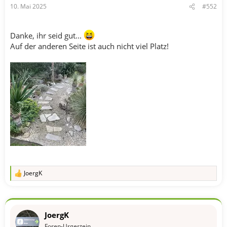
10. Mai 2025
#552
Danke, ihr seid gut...
Auf der anderen Seite ist auch nicht viel Platz!
JoergK
R
e
a
k
t
JoergK
i
o
Foren-Urgestein