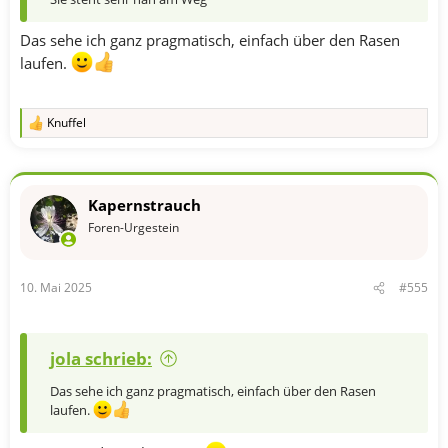
Das sehe ich ganz pragmatisch, einfach über den Rasen
laufen.
Knuffel
R
e
a
k
t
Kapernstrauch
i
o
Foren-Urgestein
n
e
n
10. Mai 2025
#555
:
jola schrieb:
Das sehe ich ganz pragmatisch, einfach über den Rasen
laufen.