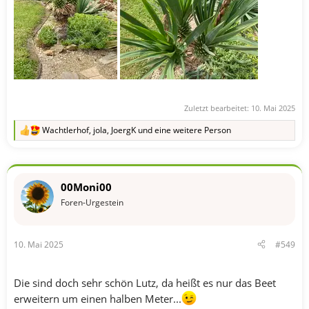
Zuletzt bearbeitet:
10. Mai 2025
Wachtlerhof
,
jola
,
JoergK
und eine weitere Person
R
e
a
k
t
00Moni00
i
o
Foren-Urgestein
n
e
n
10. Mai 2025
#549
:
Die sind doch sehr schön Lutz, da heißt es nur das Beet
erweitern um einen halben Meter...