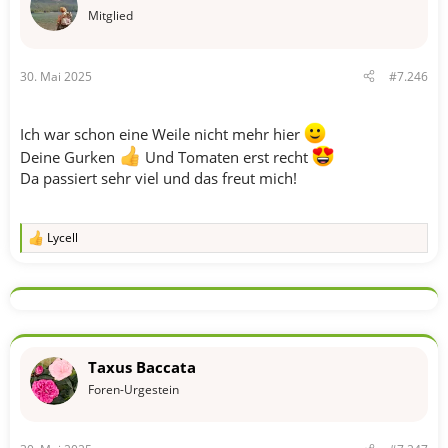
o
Mitglied
n
e
n
:
30. Mai 2025
#7.246
Ich war schon eine Weile nicht mehr hier
Deine Gurken
Und Tomaten erst recht
Da passiert sehr viel und das freut mich!
Lycell
R
e
a
k
t
i
o
n
Taxus Baccata
e
n
Foren-Urgestein
: