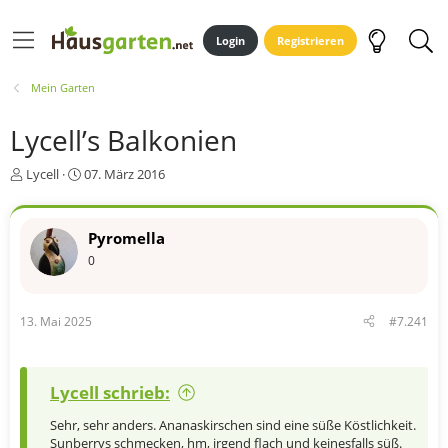
Login
Registrieren
Mein Garten
Lycell’s Balkonien
E
E
Lycell
07. März 2016
r
r
s
s
t
t
Pyromella
e
e
0
l
l
l
l
e
t
r
a
13. Mai 2025
#7.241
m
Lycell schrieb:
Sehr, sehr anders. Ananaskirschen sind eine süße Köstlichkeit.
Sunberrys schmecken, hm, irgend flach und keinesfalls süß.