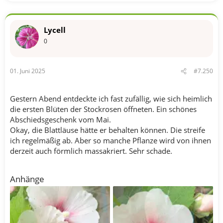
a
k
t
Lycell
i
o
0
n
e
n
01. Juni 2025
#7.250
:
Gestern Abend entdeckte ich fast zufällig, wie sich heimlich
die ersten Blüten der Stockrosen öffneten. Ein schönes
Abschiedsgeschenk vom Mai.
Okay, die Blattläuse hätte er behalten können. Die streife
ich regelmäßig ab. Aber so manche Pflanze wird von ihnen
derzeit auch förmlich massakriert. Sehr schade.
Anhänge