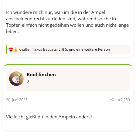
Ich wundere mich nur, warum die in der Ampel
anscheinend recht zufrieden sind, während solche in
Töpfen einfach nicht gedeihen wollen und auch nicht lange
leben.
Knuffel
,
Taxus Baccata
,
Lilli S.
und eine weitere Person
R
e
a
k
t
Knofilinchen
i
o
0
n
e
n
20. Juni 2025
#7.259
:
Vielleicht gießt du in den Ampeln anders?