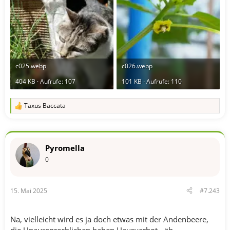
c025.webp
c026.webp
404 KB · Aufrufe: 107
101 KB · Aufrufe: 110
Taxus Baccata
R
e
a
k
t
Pyromella
i
o
0
n
e
n
15. Mai 2025
#7.243
:
Na, vielleicht wird es ja doch etwas mit der Andenbeere,
die Unaussprechlichen haben Hausverbot - äh