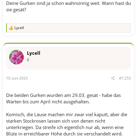
Deine Gurken sind ja schon wahnsinnig weit. Wann hast du
sie gesät?
Lycell
R
e
a
k
t
Lycell
i
o
0
n
e
n
10. Juni 2025
#7.253
:
Die beiden Gurken wurden am 29.03. gesät - habe das
Warten bis zum April nicht ausgehalten.
Komisch, die Läuse machen mir zwar viel kaputt, aber die
starken Stockrosen lassen sich von denen nicht
unterkriegen. Da streife ich eigentlich nur ab, wenn eine
Blüte in erreichbarer Höhe durch sie verschandelt wird.