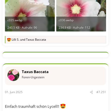
c035.webp
c036.webp
240,5 KB · Aufrufe: 96
234,9 KB · Aufrufe: 112
Lilli S.
und
Taxus Baccata
R
e
a
k
t
i
o
n
Taxus Baccata
e
n
Foren-Urgestein
:
01. Juni 2025
#7.251
Einfach traumhaft schön Lycell!!