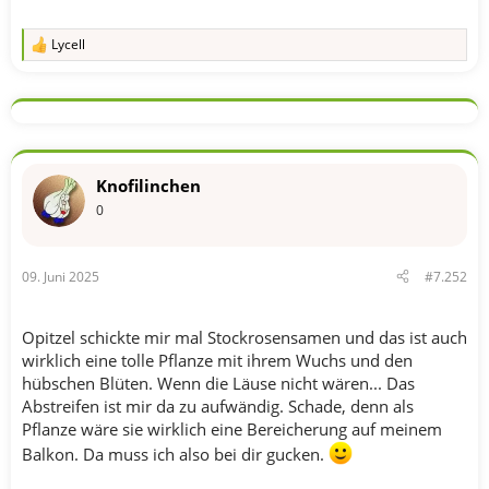
Lycell
R
e
a
k
t
i
o
n
Knofilinchen
e
n
0
:
09. Juni 2025
#7.252
Opitzel schickte mir mal Stockrosensamen und das ist auch
wirklich eine tolle Pflanze mit ihrem Wuchs und den
hübschen Blüten. Wenn die Läuse nicht wären... Das
Abstreifen ist mir da zu aufwändig. Schade, denn als
Pflanze wäre sie wirklich eine Bereicherung auf meinem
Balkon. Da muss ich also bei dir gucken.