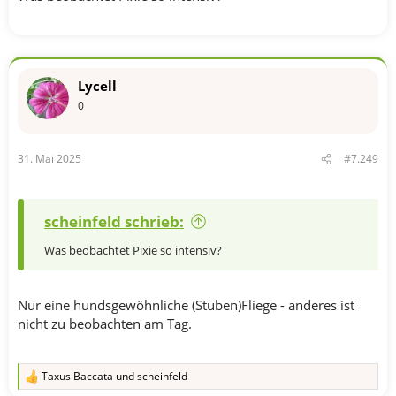
Lycell
0
31. Mai 2025
#7.249
scheinfeld schrieb:
Was beobachtet Pixie so intensiv?
Nur eine hundsgewöhnliche (Stuben)Fliege - anderes ist
nicht zu beobachten am Tag.
Taxus Baccata
und
scheinfeld
R
e