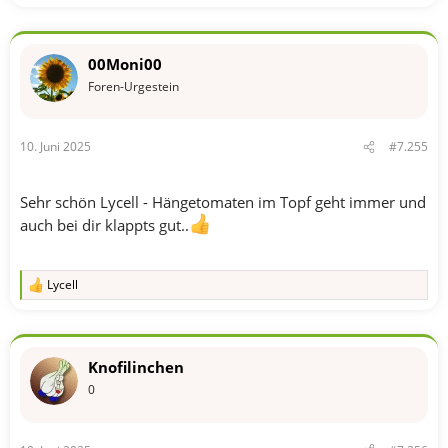
e
a
k
t
00Moni00
i
o
Foren-Urgestein
n
e
n
10. Juni 2025
#7.255
:
Sehr schön Lycell - Hängetomaten im Topf geht immer und
auch bei dir klappts gut..
Lycell
R
e
a
k
t
Knofilinchen
i
o
0
n
e
n