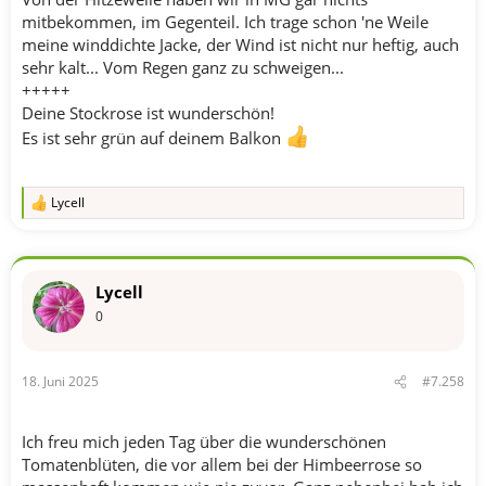
mitbekommen, im Gegenteil. Ich trage schon 'ne Weile
meine winddichte Jacke, der Wind ist nicht nur heftig, auch
sehr kalt... Vom Regen ganz zu schweigen...
+++++
Deine Stockrose ist wunderschön!
Es ist sehr grün auf deinem Balkon
Lycell
R
e
a
k
t
Lycell
i
o
0
n
e
n
18. Juni 2025
#7.258
:
Ich freu mich jeden Tag über die wunderschönen
Tomatenblüten, die vor allem bei der Himbeerrose so