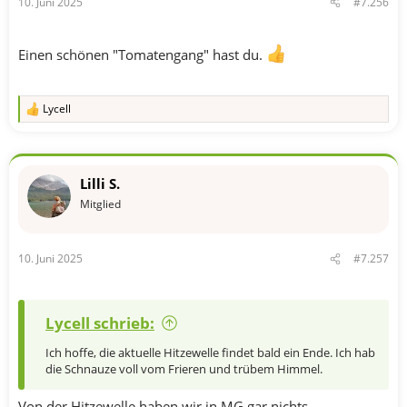
10. Juni 2025
#7.256
:
Einen schönen "Tomatengang" hast du.
Lycell
R
e
a
k
t
Lilli S.
i
o
Mitglied
n
e
n
10. Juni 2025
#7.257
:
Lycell schrieb:
Ich hoffe, die aktuelle Hitzewelle findet bald ein Ende. Ich hab
die Schnauze voll vom Frieren und trübem Himmel.
Von der Hitzewelle haben wir in MG gar nichts