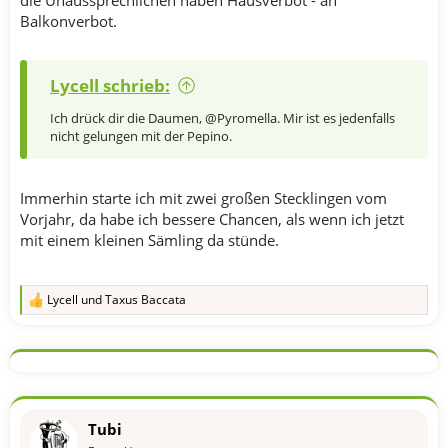
Balkonverbot.
Lycell schrieb:
Ich drück dir die Daumen, @Pyromella. Mir ist es jedenfalls
nicht gelungen mit der Pepino.
Immerhin starte ich mit zwei großen Stecklingen vom
Vorjahr, da habe ich bessere Chancen, als wenn ich jetzt
mit einem kleinen Sämling da stünde.
Lycell
und
Taxus Baccata
R
e
a
k
t
i
o
n
Tubi
e