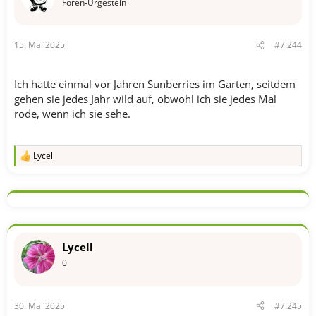
n
Foren-Urgestein
:
15. Mai 2025
#7.244
Ich hatte einmal vor Jahren Sunberries im Garten, seitdem
gehen sie jedes Jahr wild auf, obwohl ich sie jedes Mal
rode, wenn ich sie sehe.
Lycell
R
e
a
k
t
i
o
n
Lycell
e
n
0
:
30. Mai 2025
#7.245