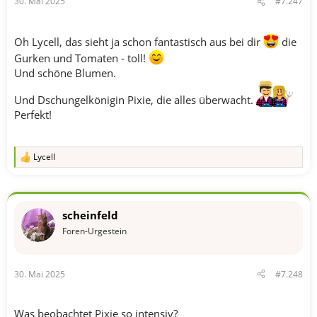
30. Mai 2025
#7.247
Oh Lycell, das sieht ja schon fantastisch aus bei dir
die
Gurken und Tomaten - toll!
Und schöne Blumen.
Und Dschungelkönigin Pixie, die alles überwacht.
Perfekt!
Lycell
R
e
a
k
t
scheinfeld
i
o
Foren-Urgestein
n
e
n
30. Mai 2025
#7.248
:
Was beobachtet Pixie so intensiv?