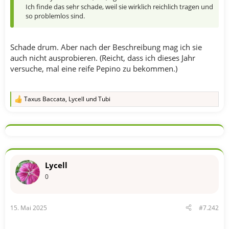
Ich finde das sehr schade, weil sie wirklich reichlich tragen und
so problemlos sind.
Schade drum. Aber nach der Beschreibung mag ich sie
auch nicht ausprobieren. (Reicht, dass ich dieses Jahr
versuche, mal eine reife Pepino zu bekommen.)
Taxus Baccata
,
Lycell
und
Tubi
R
e
a
k
t
i
o
n
Lycell
e
n
0
:
15. Mai 2025
#7.242