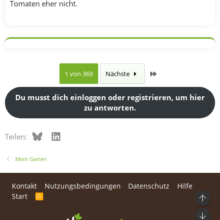
Tomaten eher nicht.
Letzte
1 von 369
Nächste
Du musst dich einloggen oder registrieren, um hier
zu antworten.
Bluesky
LinkedIn
Teilen:
Mein Garten
Kontakt
Nutzungsbedingungen
Datenschutz
Hilfe
Start
R
Ob
S
S
Unt