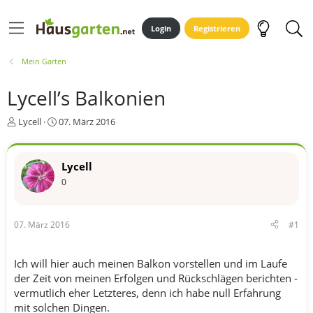
Login
Registrieren
Mein Garten
Lycell’s Balkonien
E
E
Lycell
07. März 2016
r
r
s
s
t
t
Lycell
e
e
0
l
l
l
l
e
t
r
a
07. März 2016
#1
m
Ich will hier auch meinen Balkon vorstellen und im Laufe
der Zeit von meinen Erfolgen und Rückschlägen berichten -
vermutlich eher Letzteres, denn ich habe null Erfahrung
mit solchen Dingen.