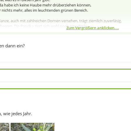
 da habe ich keine Haube mehr drüberziehen können,
r nichts mehr, alles im leuchtenden grünen Bereich.
anze, auch mit zahlreichen Dornen versehen, trägt ziemlich zuverläsig,
eeren. Die Paprika ziert sich wohl noch eine Weile,
Zum Vergrößern anklicken....
 die Dinger schon leicht farbig.
en dann ein?
n, wie jedes Jahr.