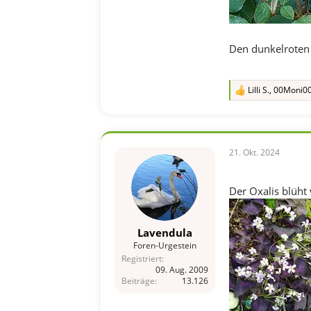
Den dunkelroten O
Lilli S.
,
00Moni0
R
e
a
k
t
i
21. Okt. 2024
o
n
e
Der Oxalis blüht 
n
:
Lavendula
Foren-Urgestein
Registriert
09. Aug. 2009
Beiträge
13.126