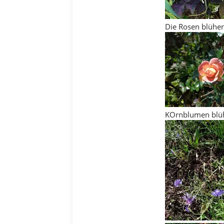
Die Rosen blühen
KOrnblumen blüh