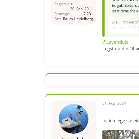
Registriert
Es gab Zeiten,
20. Feb. 2011
jetzt braucht e
Beiträge
7.231
Ort
Raum Heidelberg
Die Himbeerpfl
ebenso die Erdb
jedenfalls sind
@Lavendula
Legst du die Oliv
31. Aug. 2024
Jo, ich lege sie ei