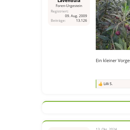
Lavendula
Foren-Urgestein
Registriert
09. Aug. 2009
Beiträge
13.126
Ein kleiner Vorg
Lilli S.
R
e
a
k
t
i
o
n
e
n
13. Okt. 2024