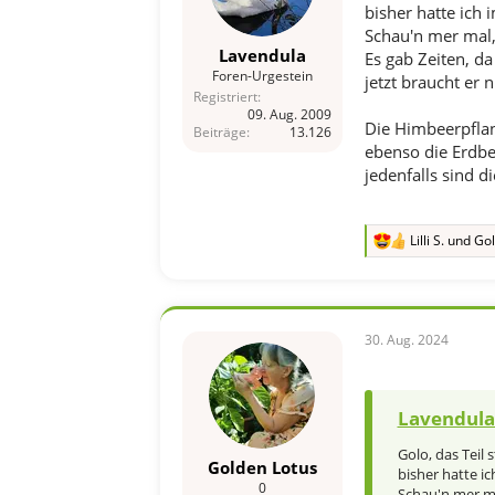
bisher hatte ich 
Schau'n mer mal, 
Lavendula
Es gab Zeiten, d
Foren-Urgestein
jetzt braucht er 
Registriert
09. Aug. 2009
Die Himbeerpflan
Beiträge
13.126
ebenso die Erdbee
jedenfalls sind di
Lilli S.
und
Gol
R
e
a
k
t
i
30. Aug. 2024
o
n
e
n
Lavendula 
:
Golo, das Teil 
Golden Lotus
bisher hatte i
0
Schau'n mer mal