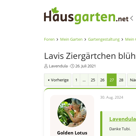
Foren
Mein Garten
Gartengestaltung
Mein 
Lavis Ziergärtchen blüh
E
E
Lavendula
26. Juli 2021
r
r
s
s
Vorherige
1
…
25
26
27
28
Nä
t
t
e
e
l
l
30. Aug. 2024
l
l
e
t
r
a
m
Lavendula 
Danke Tubi.
Golden Lotus