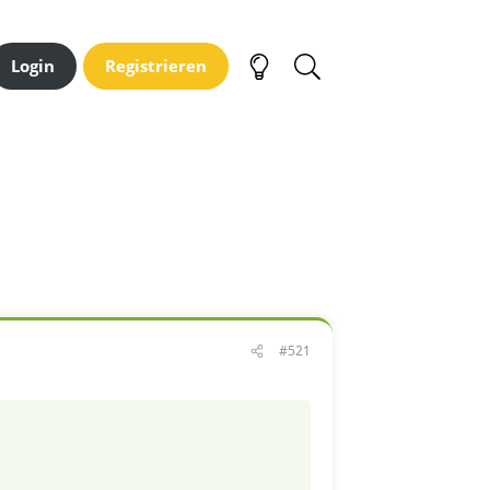
Login
Registrieren
#521