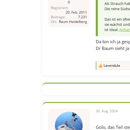
0
Als Strauch ha
Registriert
Die reine Süds
20. Feb. 2011
Beiträge
7.231
Das ist ein älte
Ort
Raum Heidelberg
sie wächst und
ist ideal.
Anhan
Da bin ich ja ges
Dr Baum sieht j
Lavendula
R
e
a
k
t
i
o
n
e
n
30. Aug. 2024
:
Golo, das Teil st