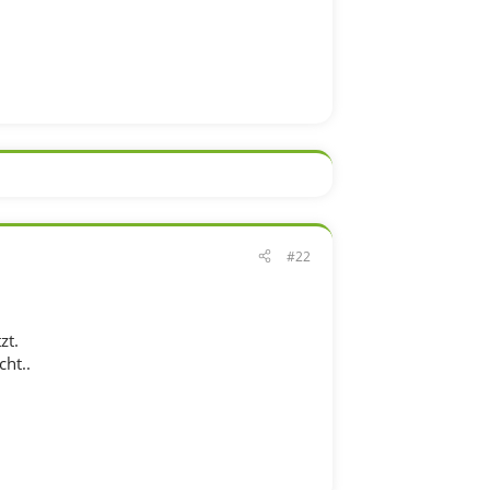
#22
zt.
ht..