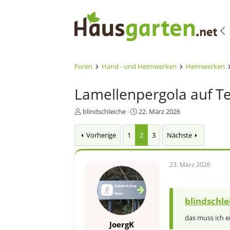
Foren
Hand - und Heimwerken
Heimwerken
Lamellenpergola auf Te
E
E
blindschleiche
22. März 2026
r
r
s
s
Vorherige
1
2
3
Nächste
t
t
e
e
l
l
23. März 2026
l
l
e
t
r
a
m
blindschle
das muss ich e
JoergK