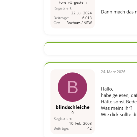
Foren-Urgestein
Registriert
Dann mach das m
22. Juli 2024
Beiträge
6.013
Ort
Bochum / NRW
24. März 2026
B
Hallo,
habe gelesen, da
Hätte sonst Bede
blindschleiche
Was meint ihr?
0
Wie dick sollte d
Registriert
10. Feb. 2008
Beiträge
42