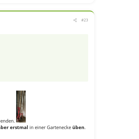
#23
rwenden.
aber erstmal
in einer Gartenecke
üben
.