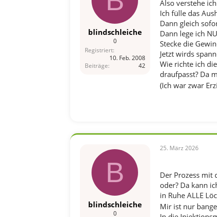
B
Also verstehe ich 
n
Ich fülle das Au
:
Dann gleich sofo
blindschleiche
Dann lege ich NU
0
Stecke die Gewin
Registriert
Jetzt wirds span
10. Feb. 2008
Wie richte ich d
Beiträge
42
draufpasst? Da mu
(Ich war zwar Erzi
25. März 2026
B
Der Prozess mit 
oder? Da kann ic
in Ruhe ALLE Lö
blindschleiche
Mir ist nur bange
0
In die Injektio