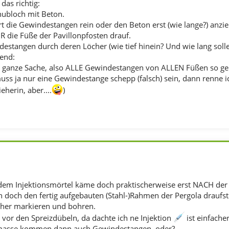
das richtig:
shubloch mit Beton.
rt die Gewindestangen rein oder den Beton erst (wie lange?) anzi
R die Füße der Pavillonpfosten drauf.
destangen durch deren Löcher (wie tief hinein? Und wie lang soll
nend:
ie ganze Sache, also ALLE Gewindestangen von ALLEN Füßen so g
ss ja nur eine Gewindestange schepp (falsch) sein, dann renne ic
eherin, aber....
)
dem Injektionsmörtel käme doch praktischerweise erst NACH der
h doch den fertig aufgebauten (Stahl-)Rahmen der Pergola draufst
cher markieren und bohren.
 vor den Spreizdübeln, da dachte ich ne Injektion
ist einfacher
nsmasse kommen dann auch Gewindestangen, oder?