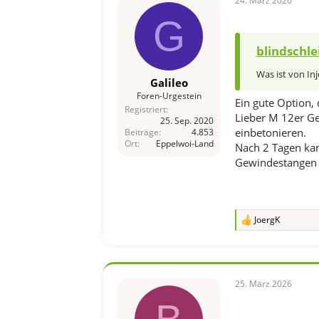
24. März 2026
:
G
blindschle
Was ist von In
Galileo
Foren-Urgestein
Ein gute Option,
Registriert
Lieber M 12er Ge
25. Sep. 2020
einbetonieren.
Beiträge
4.853
Ort
Eppelwoi-Land
Nach 2 Tagen ka
Gewindestangen u
JoergK
R
e
a
k
t
i
25. März 2026
o
n
e