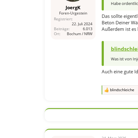
Habe ordentlic
JoergK
Foren-Urgestein
Das sollte eigent
Registriert
Beton Deiner Wä
22. Juli 2024
Außerdem ist es 
Beiträge
6.013
Ort
Bochum / NRW
blindschle
Was ist von In
Auch eine gute Id
blindschleiche
R
e
a
k
t
i
o
n
e
n