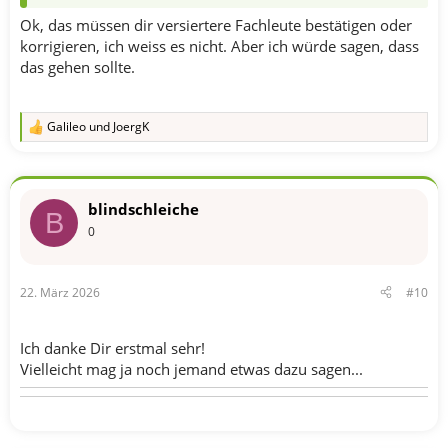
Ok, das müssen dir versiertere Fachleute bestätigen oder
korrigieren, ich weiss es nicht. Aber ich würde sagen, dass
das gehen sollte.
Galileo
und
JoergK
R
e
a
k
t
blindschleiche
i
B
o
0
n
e
n
22. März 2026
#10
:
Ich danke Dir erstmal sehr!
Vielleicht mag ja noch jemand etwas dazu sagen...