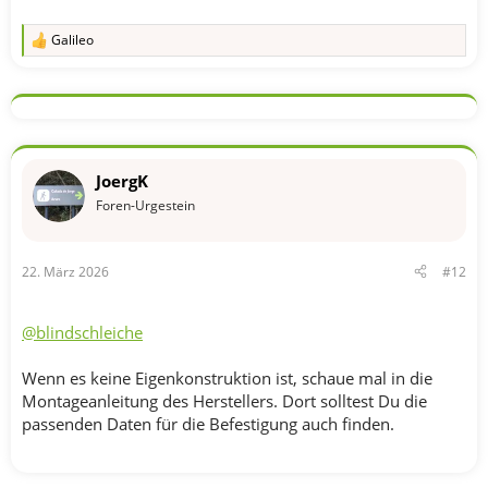
Galileo
R
e
a
k
t
i
o
n
JoergK
e
n
Foren-Urgestein
:
22. März 2026
#12
@blindschleiche
Wenn es keine Eigenkonstruktion ist, schaue mal in die
Montageanleitung des Herstellers. Dort solltest Du die
passenden Daten für die Befestigung auch finden.