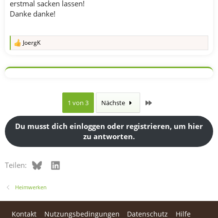
erstmal sacken lassen!
Danke danke!
JoergK
R
e
a
k
t
i
o
n
Letzte
1 von 3
Nächste
e
n
:
Du musst dich einloggen oder registrieren, um hier
zu antworten.
Bluesky
LinkedIn
Teilen:
Heimwerken
Kontakt
Nutzungsbedingungen
Datenschutz
Hilfe