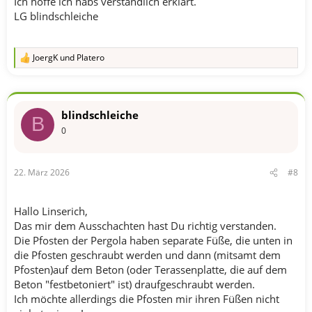
Ich hoffe ich habs verständlich erklärt.
LG blindschleiche
JoergK
und
Platero
R
e
a
k
t
blindschleiche
i
B
o
0
n
e
n
22. März 2026
#8
:
Hallo Linserich,
Das mir dem Ausschachten hast Du richtig verstanden.
Die Pfosten der Pergola haben separate Füße, die unten in
die Pfosten geschraubt werden und dann (mitsamt dem
Pfosten)auf dem Beton (oder Terassenplatte, die auf dem
Beton "festbetoniert" ist) draufgeschraubt werden.
Ich möchte allerdings die Pfosten mir ihren Füßen nicht