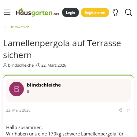
Login
Registrieren
Heimwerken
Lamellenpergola auf Terrasse
sichern
E
E
blindschleiche
22. März 2026
r
r
s
s
t
t
blindschleiche
B
e
e
0
l
l
l
l
e
t
r
a
22. März 2026
#1
m
Hallo zusammen,
Wir haben uns eine 170kg schwere Lamellenpergola für