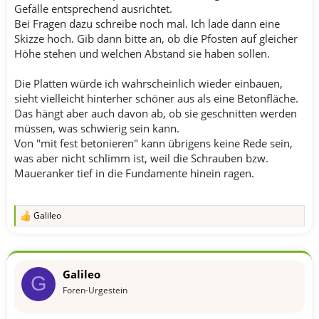
Gefälle entsprechend ausrichtet.
Bei Fragen dazu schreibe noch mal. Ich lade dann eine
Skizze hoch. Gib dann bitte an, ob die Pfosten auf gleicher
Höhe stehen und welchen Abstand sie haben sollen.
Die Platten würde ich wahrscheinlich wieder einbauen,
sieht vielleicht hinterher schöner aus als eine Betonfläche.
Das hängt aber auch davon ab, ob sie geschnitten werden
müssen, was schwierig sein kann.
Von "mit fest betonieren" kann übrigens keine Rede sein,
was aber nicht schlimm ist, weil die Schrauben bzw.
Maueranker tief in die Fundamente hinein ragen.
Galileo
R
e
a
k
t
Galileo
i
G
o
Foren-Urgestein
n
e