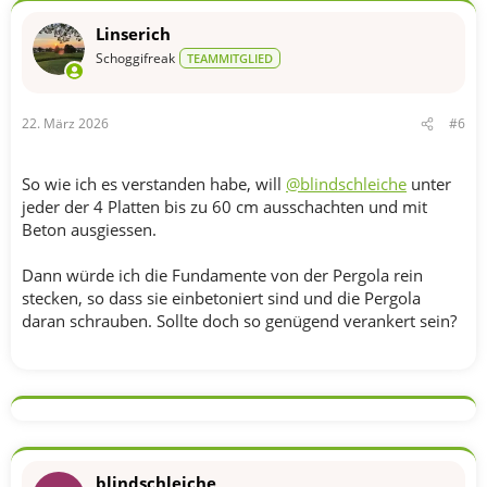
k
t
Linserich
i
o
Schoggifreak
TEAMMITGLIED
n
e
n
22. März 2026
#6
:
So wie ich es verstanden habe, will
@blindschleiche
unter
jeder der 4 Platten bis zu 60 cm ausschachten und mit
Beton ausgiessen.
Dann würde ich die Fundamente von der Pergola rein
stecken, so dass sie einbetoniert sind und die Pergola
daran schrauben. Sollte doch so genügend verankert sein?
blindschleiche