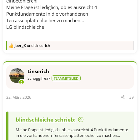
einbetonieren!
Meine Frage ist lediglich, ob es ausreicht 4
Punktfundamente in die vorhandenen
Terrassenplattenlöcher zu machen...
LG blindschleiche
JoergK
und
Linserich
R
e
a
k
t
Linserich
i
o
Schoggifreak
TEAMMITGLIED
n
e
n
22. März 2026
#9
:
blindschleiche schrieb:
Meine Frage ist lediglich, ob es ausreicht 4 Punktfundamente
in die vorhandenen Terrassenplattenlöcher zu machen...