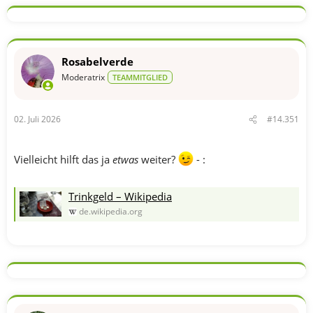
k
t
i
o
n
Rosabelverde
e
n
Moderatrix
TEAMMITGLIED
:
02. Juli 2026
#14.351
Vielleicht hilft das ja
etwas
weiter?
- :
Trinkgeld – Wikipedia
de.wikipedia.org