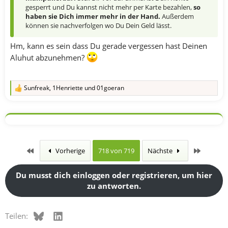
gesperrt und Du kannst nicht mehr per Karte bezahlen,
so
haben sie Dich immer mehr in der Hand.
Außerdem
können sie nachverfolgen wo Du Dein Geld lässt.
Hm, kann es sein dass Du gerade vergessen hast Deinen
Aluhut abzunehmen?
Sunfreak
,
1Henriette
und
01goeran
R
e
a
k
t
i
o
n
Erste
Letzte
Vorherige
718 von 719
Nächste
e
n
:
Du musst dich einloggen oder registrieren, um hier
zu antworten.
Bluesky
LinkedIn
Teilen: