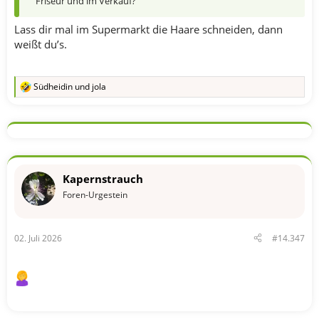
Friseur und im Verkauf?
Lass dir mal im Supermarkt die Haare schneiden, dann
weißt du’s.
Südheidin
und
jola
R
e
a
k
t
i
o
n
Kapernstrauch
e
n
Foren-Urgestein
:
02. Juli 2026
#14.347