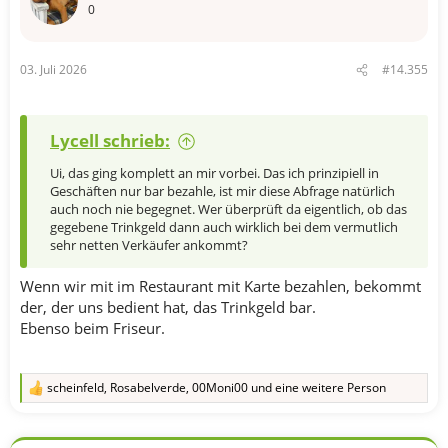
0
03. Juli 2026
#14.355
Lycell schrieb:
Ui, das ging komplett an mir vorbei. Das ich prinzipiell in
Geschäften nur bar bezahle, ist mir diese Abfrage natürlich
auch noch nie begegnet. Wer überprüft da eigentlich, ob das
gegebene Trinkgeld dann auch wirklich bei dem vermutlich
sehr netten Verkäufer ankommt?
Wenn wir mit im Restaurant mit Karte bezahlen, bekommt
der, der uns bedient hat, das Trinkgeld bar.
Ebenso beim Friseur.
scheinfeld
,
Rosabelverde
,
00Moni00
und eine weitere Person
R
e
a
k