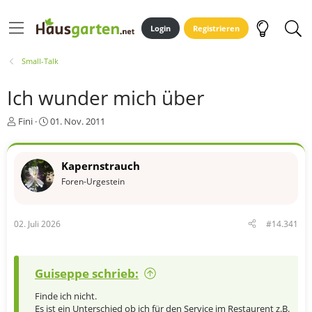
Login
Registrieren
Small-Talk
Ich wunder mich über
E
E
Fini
01. Nov. 2011
r
r
s
s
t
t
Kapernstrauch
e
e
Foren-Urgestein
l
l
l
l
e
t
r
a
02. Juli 2026
#14.341
m
Guiseppe schrieb:
Finde ich nicht.
Es ist ein Unterschied ob ich für den Service im Restaurent z.B.