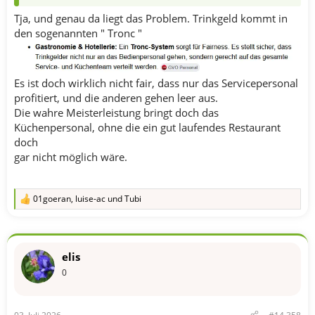
Tja, und genau da liegt das Problem. Trinkgeld kommt in
den sogenannten " Tronc "
Es ist doch wirklich nicht fair, dass nur das Servicepersonal
profitiert, und die anderen gehen leer aus.
Die wahre Meisterleistung bringt doch das
Küchenpersonal, ohne die ein gut laufendes Restaurant
doch
gar nicht möglich wäre.
01goeran
,
luise-ac
und
Tubi
R
e
a
k
t
elis
i
o
0
n
e
n