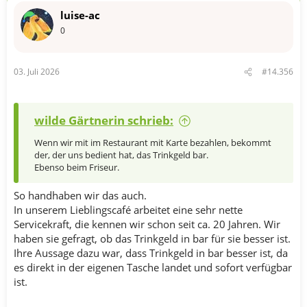
t
luise-ac
i
o
0
n
e
n
03. Juli 2026
#14.356
:
wilde Gärtnerin schrieb:
Wenn wir mit im Restaurant mit Karte bezahlen, bekommt
der, der uns bedient hat, das Trinkgeld bar.
Ebenso beim Friseur.
So handhaben wir das auch.
In unserem Lieblingscafé arbeitet eine sehr nette
Servicekraft, die kennen wir schon seit ca. 20 Jahren. Wir
haben sie gefragt, ob das Trinkgeld in bar für sie besser ist.
Ihre Aussage dazu war, dass Trinkgeld in bar besser ist, da
es direkt in der eigenen Tasche landet und sofort verfügbar
ist.