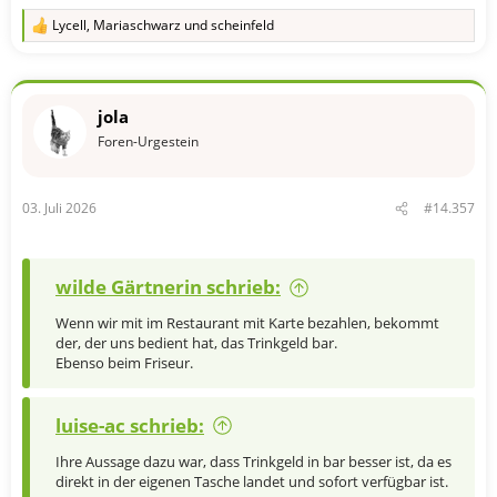
Lycell
,
Mariaschwarz
und
scheinfeld
R
e
a
k
t
jola
i
o
Foren-Urgestein
n
e
n
03. Juli 2026
#14.357
:
wilde Gärtnerin schrieb:
Wenn wir mit im Restaurant mit Karte bezahlen, bekommt
der, der uns bedient hat, das Trinkgeld bar.
Ebenso beim Friseur.
luise-ac schrieb:
Ihre Aussage dazu war, dass Trinkgeld in bar besser ist, da es
direkt in der eigenen Tasche landet und sofort verfügbar ist.