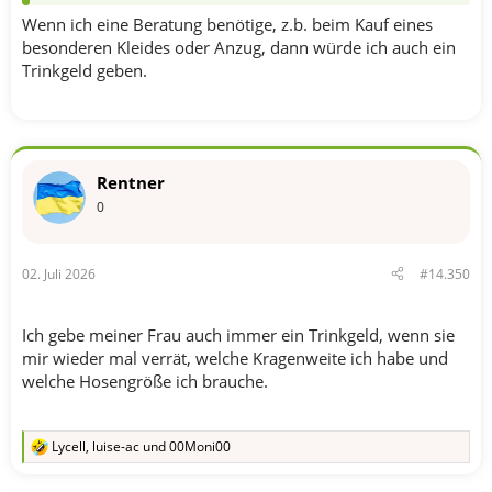
Wenn ich eine Beratung benötige, z.b. beim Kauf eines
besonderen Kleides oder Anzug, dann würde ich auch ein
Trinkgeld geben.
Rentner
0
02. Juli 2026
#14.350
Ich gebe meiner Frau auch immer ein Trinkgeld, wenn sie
mir wieder mal verrät, welche Kragenweite ich habe und
welche Hosengröße ich brauche.
Lycell
,
luise-ac
und
00Moni00
R
e
a