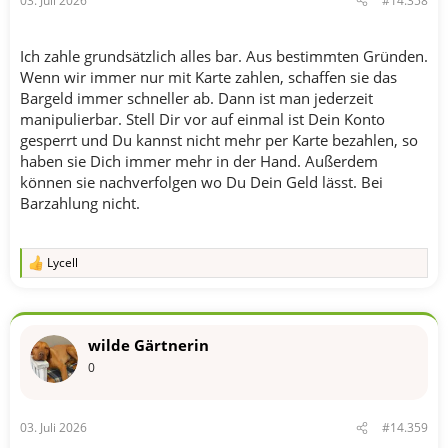
03. Juli 2026
#14.358
:
Ich zahle grundsätzlich alles bar. Aus bestimmten Gründen.
Wenn wir immer nur mit Karte zahlen, schaffen sie das
Bargeld immer schneller ab. Dann ist man jederzeit
manipulierbar. Stell Dir vor auf einmal ist Dein Konto
gesperrt und Du kannst nicht mehr per Karte bezahlen, so
haben sie Dich immer mehr in der Hand. Außerdem
können sie nachverfolgen wo Du Dein Geld lässt. Bei
Barzahlung nicht.
Lycell
R
e
a
k
t
wilde Gärtnerin
i
o
0
n
e
n
03. Juli 2026
#14.359
: