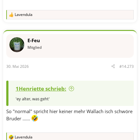
Lavendula
R
e
a
k
t
E-Feu
i
o
Mitglied
n
e
n
30. Mai 2026
#14.273
:
1Henriette schrieb:
'ey alter, was geht'
So "normal" spricht hier keiner mehr Wallach isch schwöre
Bruder ......
Lavendula
R