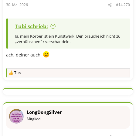
n
30. Mai 2026
#14.270
:
Tubi schrieb:
Ja, mein Körper ist ein Kunstwerk. Den brauche ich nicht zu
„verhübschen“ / verschandeln.
ach, deiner auch.
Tubi
R
e
a
k
t
i
o
n
LongDongSilver
e
n
Mitglied
: