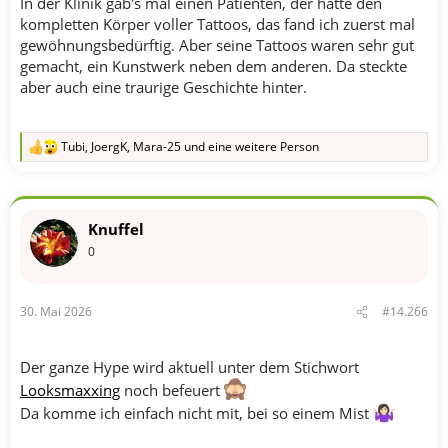
In der Klinik gab's mal einen Patienten, der hatte den
kompletten Körper voller Tattoos, das fand ich zuerst mal
gewöhnungsbedürftig. Aber seine Tattoos waren sehr gut
gemacht, ein Kunstwerk neben dem anderen. Da steckte
aber auch eine traurige Geschichte hinter.
Tubi
,
JoergK
,
Mara-25
und eine weitere Person
R
e
a
k
t
Knuffel
i
o
0
n
e
n
30. Mai 2026
#14.266
:
Der ganze Hype wird aktuell unter dem Stichwort
Looksmaxxing
noch befeuert
Da komme ich einfach nicht mit, bei so einem Mist