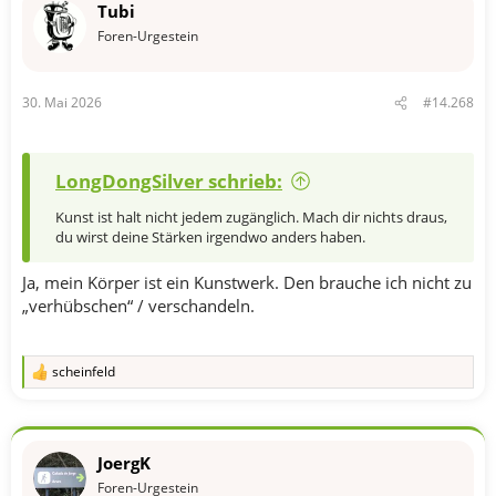
Tubi
i
o
Foren-Urgestein
n
e
n
30. Mai 2026
#14.268
:
LongDongSilver schrieb:
Kunst ist halt nicht jedem zugänglich. Mach dir nichts draus,
du wirst deine Stärken irgendwo anders haben.
Ja, mein Körper ist ein Kunstwerk. Den brauche ich nicht zu
„verhübschen“ / verschandeln.
scheinfeld
R
e
a
k
t
JoergK
i
o
Foren-Urgestein