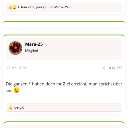
1Henriette
,
JoergK
und
Mara-25
R
e
a
k
t
i
o
n
Mara-25
e
n
Mitglied
:
30. Mai 2026
#14.267
Die ganzen * haben doch ihr Ziel erreicht, man spricht über
sie.
JoergK
R
e
a
k
t