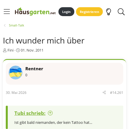
Login
Registrieren
Small-Talk
Ich wunder mich über
E
E
Fini
01. Nov. 2011
r
r
s
s
t
t
Rentner
e
e
0
l
l
l
l
e
t
r
a
30. Mai 2026
#14.261
m
Tubi schrieb:
Ist gibt bald niemanden, der kein Tattoo hat...