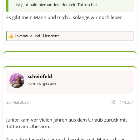
Ist gibt bald niemanden, der kein Tattoo hat.
Es gibt mein Mann und mich .. solange wir noch leben.
Lavendula
und
1Henriette
R
e
a
k
t
i
o
n
scheinfeld
e
n
Foren-Urgestein
:
30. Mai 2026
#14.264
Junior kam vor vielen Jahren aus dem Urlaub zurück mit
Tattoo am Oberarm..
Nach drei Tagen hat er mich beruhigt mit :Mama, das ist