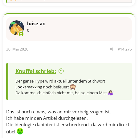
R
e
a
k
t
luise-ac
i
o
0
n
e
n
30. Mai 2026
#14.275
:
Knuffel schrieb:
Der ganze Hype wird aktuell unter dem Stichwort
Looksmaxxing
noch befeuert
Da komme ich einfach nicht mit, bei so einem Mist
Das ist auch etwas, was an mir vorbeigezogen ist.
Ich habe mir den Artikel durchgelesen.
Die Ideologie dahinter ist erschreckend, da wird mir direkt
übel