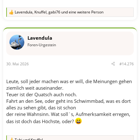
Lavendula
,
Knuffel
,
gabi76
und eine weitere Person
R
e
a
k
t
Lavendula
i
o
Foren-Urgestein
n
e
n
30. Mai 2026
#14.276
:
Leute, soll jeder machen was er will, die Meinungen gehen
ziemlich weit auseinander.
Teuer ist der Quatsch auch noch.
Fahrt an den See, oder geht ins Schwimmbad, was es dort
alles zu sehen gibt, das ist schon
der reine Wahnsinn. Wat soll`s, Aufmerksamkeit erregen,
das ist doch das Höchste, oder?
Tubi
und
Knuffel