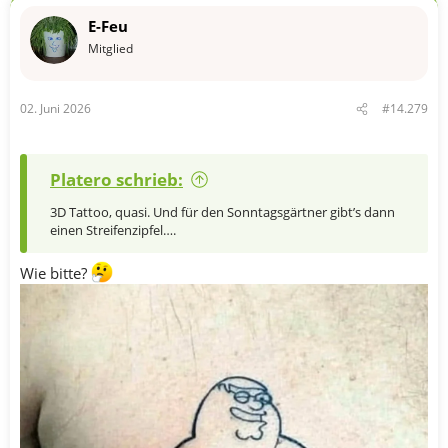
t
E-Feu
i
o
Mitglied
n
e
n
02. Juni 2026
#14.279
:
Platero schrieb:
3D Tattoo, quasi. Und für den Sonntagsgärtner gibt’s dann
einen Streifenzipfel….
Wie bitte?