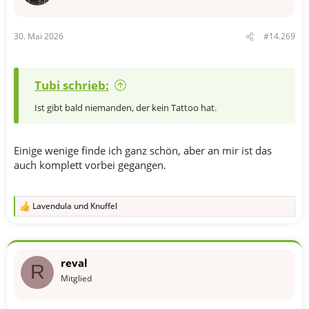
n
e
n
30. Mai 2026
#14.269
:
Tubi schrieb:
Ist gibt bald niemanden, der kein Tattoo hat.
Einige wenige finde ich ganz schön, aber an mir ist das
auch komplett vorbei gegangen.
Lavendula
und
Knuffel
R
e
a
k
t
reval
i
R
o
Mitglied
n
e