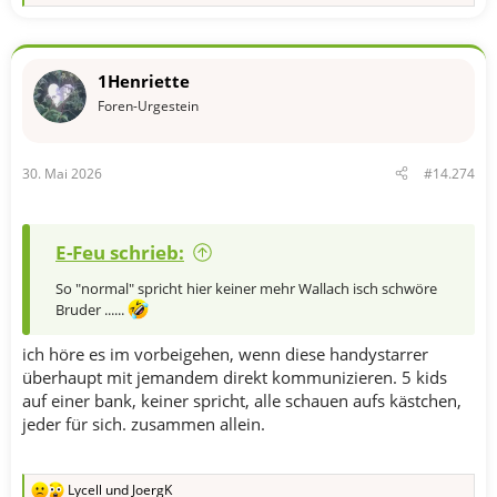
e
a
k
t
1Henriette
i
o
Foren-Urgestein
n
e
n
30. Mai 2026
#14.274
:
E-Feu schrieb:
So "normal" spricht hier keiner mehr Wallach isch schwöre
Bruder ......
ich höre es im vorbeigehen, wenn diese handystarrer
überhaupt mit jemandem direkt kommunizieren. 5 kids
auf einer bank, keiner spricht, alle schauen aufs kästchen,
jeder für sich. zusammen allein.
Lycell
und
JoergK