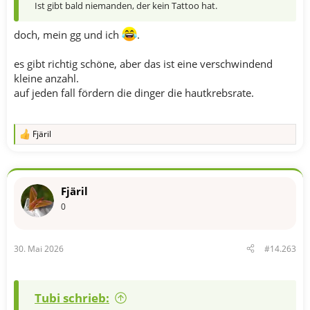
Ist gibt bald niemanden, der kein Tattoo hat.
doch, mein gg und ich
.
es gibt richtig schöne, aber das ist eine verschwindend
kleine anzahl.
auf jeden fall fördern die dinger die hautkrebsrate.
Fjäril
R
e
a
k
t
Fjäril
i
o
0
n
e
n
30. Mai 2026
#14.263
:
Tubi schrieb: