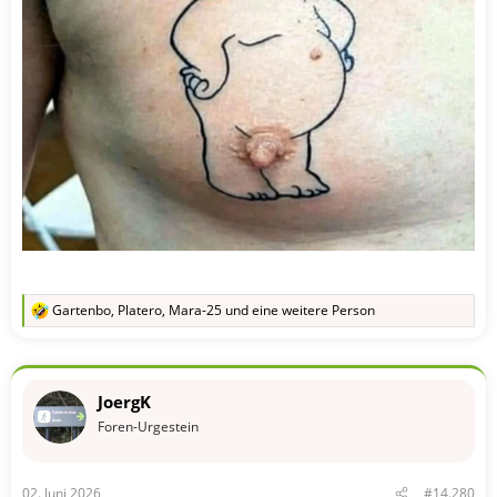
Gartenbo
,
Platero
,
Mara-25
und eine weitere Person
R
e
a
k
t
JoergK
i
o
Foren-Urgestein
n
e
n
02. Juni 2026
#14.280
: