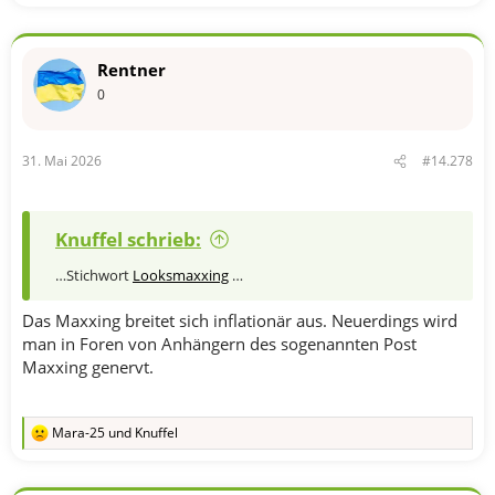
e
a
k
t
Rentner
i
o
0
n
e
n
31. Mai 2026
#14.278
:
Knuffel schrieb:
…Stichwort
Looksmaxxing
…
Das Maxxing breitet sich inflationär aus. Neuerdings wird
man in Foren von Anhängern des sogenannten Post
Maxxing genervt.
Mara-25
und
Knuffel
R
e
a
k