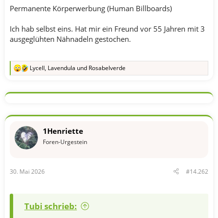
Permanente Körperwerbung (Human Billboards)
Ich hab selbst eins. Hat mir ein Freund vor 55 Jahren mit 3
ausgeglühten Nähnadeln gestochen.
Lycell
,
Lavendula
und
Rosabelverde
R
e
a
k
t
i
o
n
1Henriette
e
n
Foren-Urgestein
:
30. Mai 2026
#14.262
Tubi schrieb: