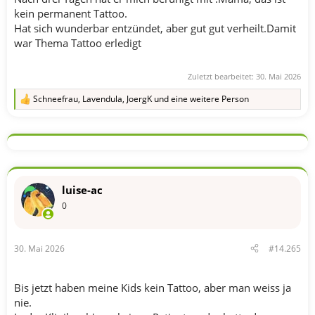
kein permanent Tattoo.
Hat sich wunderbar entzündet, aber gut gut verheilt.Damit
war Thema Tattoo erledigt
Zuletzt bearbeitet:
30. Mai 2026
Schneefrau
,
Lavendula
,
JoergK
und eine weitere Person
R
e
a
k
t
i
o
n
luise-ac
e
n
0
:
30. Mai 2026
#14.265
Bis jetzt haben meine Kids kein Tattoo, aber man weiss ja
nie.