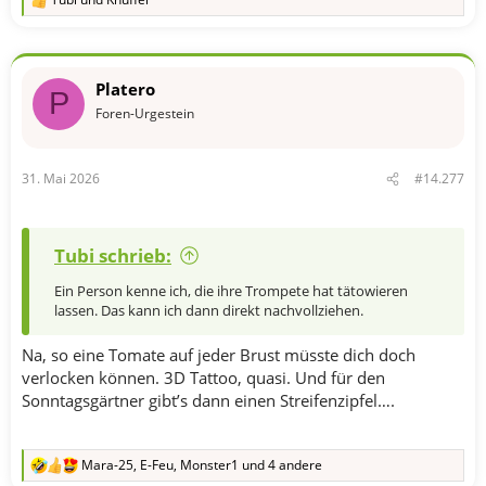
R
e
a
k
t
Platero
i
P
o
Foren-Urgestein
n
e
n
31. Mai 2026
#14.277
:
Tubi schrieb:
Ein Person kenne ich, die ihre Trompete hat tätowieren
lassen. Das kann ich dann direkt nachvollziehen.
Na, so eine Tomate auf jeder Brust müsste dich doch
verlocken können. 3D Tattoo, quasi. Und für den
Sonntagsgärtner gibt’s dann einen Streifenzipfel….
Mara-25
,
E-Feu
,
Monster1
und 4 andere
R