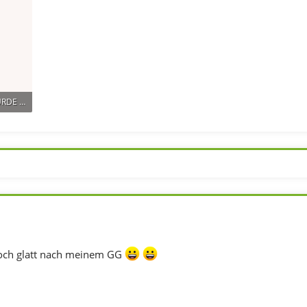
NUR EIN MANN WURDE DAS VERSUCHEN.pdf
0
 doch glatt nach meinem GG