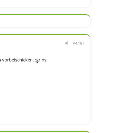
#4.187
 vorbeischicken. :grins: