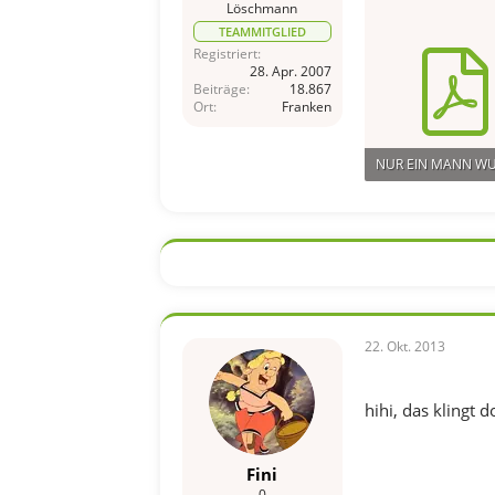
Löschmann
TEAMMITGLIED
Registriert
28. Apr. 2007
Beiträge
18.867
Ort
Franken
15 KB · Aufrufe: 21
22. Okt. 2013
hihi, das klingt
Fini
0