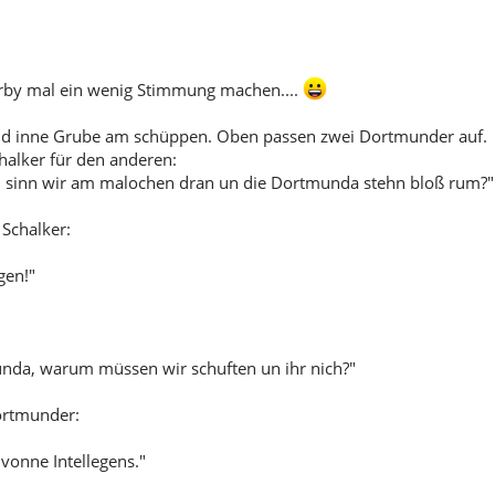
rby mal ein wenig Stimmung machen....
ind inne Grube am schüppen. Oben passen zwei Dortmunder auf.
halker für den anderen:
inn wir am malochen dran un die Dortmunda stehn bloß rum?"
 Schalker:
en!"
a, warum müssen wir schuften un ihr nich?"
ortmunder:
 vonne Intellegens."