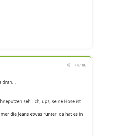
#4.186
 dran...
neputzen seh`ich, ups, seine Hose ist
mmer die Jeans etwas runter, da hat es in