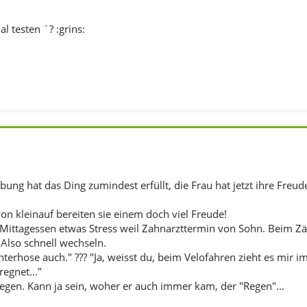
l testen `? :grins:
ng hat das Ding zumindest erfüllt, die Frau hat jetzt ihre Freude
on kleinauf bereiten sie einem doch viel Freude!
ittagessen etwas Stress weil Zahnarzttermin von Sohn. Beim Zäh
 Also schnell wechseln.
Unterhose auch." ??? "Ja, weisst du, beim Velofahren zieht es mir i
egnet..."
egen. Kann ja sein, woher er auch immer kam, der "Regen"...