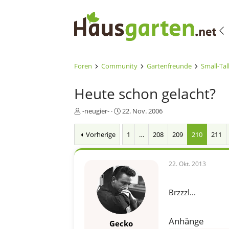
Foren
Community
Gartenfreunde
Small-Tal
Heute schon gelacht?
E
E
-neugier-
22. Nov. 2006
r
r
s
s
Vorherige
1
…
208
209
210
211
t
t
e
e
l
l
22. Okt. 2013
l
l
e
t
r
a
Brzzzl...
m
Anhänge
Gecko