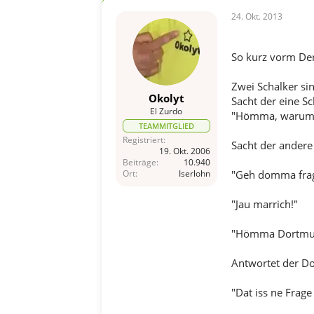
24. Okt. 2013
So kurz vorm De
Zwei Schalker s
Okolyt
Sacht der eine Sc
El Zurdo
"Hömma, warum s
TEAMMITGLIED
Registriert
Sacht der andere
19. Okt. 2006
Beiträge
10.940
Ort
Iserlohn
"Geh domma frag
"Jau marrich!"
"Hömma Dortmund
Antwortet der D
"Dat iss ne Frage