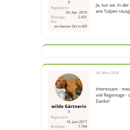
0
Ja, tun sie. In 
Registriert
wie Tulpen raus
24. Apr. 2010
Beiträge
2.431
Ort
ein kleiner Ort in NÖ
24. März 2024
Interessant - mei
viel Regentage - 
Danke!
wilde Gärtnerin
0
Registriert
16. Juni 2017
Beiträge
7.194