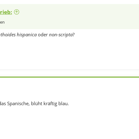
rieb:
hen
thoides hispanica
oder
non-scripta
?
das Spanische, blüht kräftig blau.