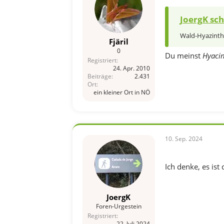
JoergK sch
Wald-Hyazint
Fjäril
0
Du meinst
Hyacin
Registriert
24. Apr. 2010
Beiträge
2.431
Ort
ein kleiner Ort in NÖ
10. Sep. 2024
Ich denke, es ist 
JoergK
Foren-Urgestein
Registriert
22. Juli 2024