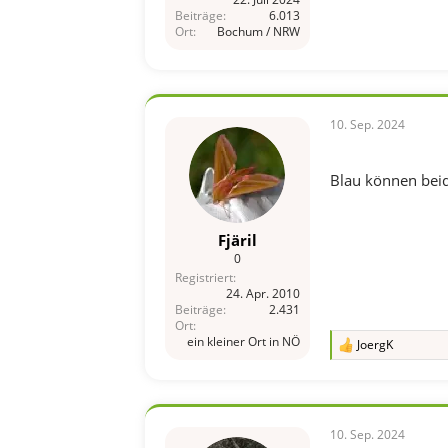
Beiträge
6.013
Ort
Bochum / NRW
10. Sep. 2024
Blau können beide
Fjäril
0
Registriert
24. Apr. 2010
Beiträge
2.431
Ort
ein kleiner Ort in NÖ
JoergK
R
e
a
k
t
i
10. Sep. 2024
o