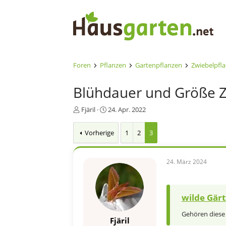
Foren
Pflanzen
Gartenpflanzen
Zwiebelpfl
Blühdauer und Größe Z
E
E
Fjäril
24. Apr. 2022
r
r
s
s
Vorherige
1
2
3
t
t
e
e
l
l
24. März 2024
l
l
e
t
r
a
m
wilde Gärt
Gehören diese 
Fjäril