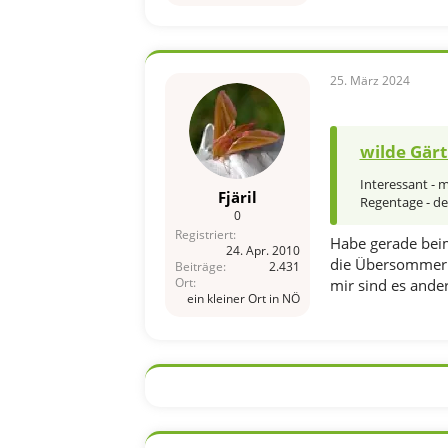
25. März 2024
wilde Gärt
Interessant - m
Fjäril
Regentage - de
0
Registriert
Habe gerade beim 
24. Apr. 2010
die Übersommerun
Beiträge
2.431
Ort
mir sind es ander
ein kleiner Ort in NÖ