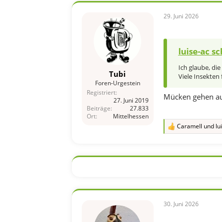
e
n
29. Juni 2026
:
luise-ac sc
Ich glaube, di
Tubi
Viele Insekten
Foren-Urgestein
Registriert
Mücken gehen auc
27. Juni 2019
Beiträge
27.833
Ort
Mittelhessen
Caramell
und
lu
R
e
a
k
t
i
o
n
e
n
30. Juni 2026
: