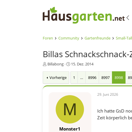
Foren
Community
Gartenfreunde
Small-Tal
Billas Schnackschnack-
E
E
Billabong
15. Dez. 2014
r
r
s
s
Vorherige
1
…
8996
8997
8998
8
t
t
e
e
l
l
29. Juni 2026
l
l
e
t
M
r
a
Ich hatte GsD no
m
Zeit körperlich b
Monster1