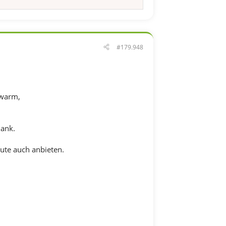
#179.948
 warm,
Dank.
eute auch anbieten.