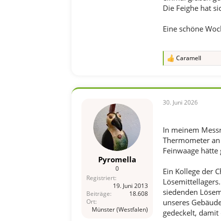
Die Feighe hat si
Eine schöne Woch
Caramell
R
e
a
k
t
i
30. Juni 2026
o
n
e
In meinem Messra
n
Thermometer an d
:
Feinwaage hätte 
Pyromella
0
Ein Kollege der 
Registriert
Lösemittellagers.
19. Juni 2013
siedenden Lösemit
Beiträge
18.608
unseres Gebäudet
Ort
Münster (Westfalen)
gedeckelt, damit 