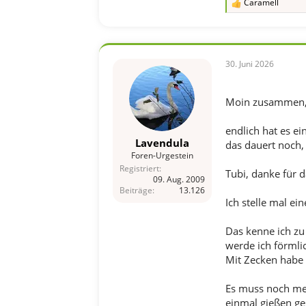
Caramell
R
e
a
k
t
i
30. Juni 2026
o
n
e
Moin zusammen
n
:
endlich hat es e
Lavendula
das dauert noch, 
Foren-Urgestein
Registriert
Tubi, danke für d
09. Aug. 2009
Beiträge
13.126
Ich stelle mal ei
Das kenne ich zu
werde ich förmlic
Mit Zecken habe 
Es muss noch meh
einmal gießen ge