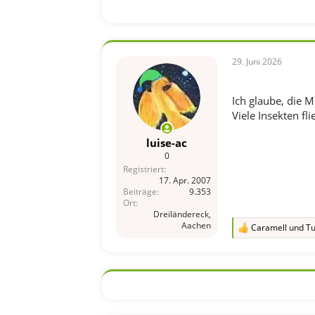
29. Juni 2026
Ich glaube, die 
Viele Insekten f
luise-ac
0
Registriert
17. Apr. 2007
Beiträge
9.353
Ort
Dreiländereck,
Aachen
Caramell
und
Tu
R
e
a
k
t
i
o
n