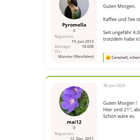
Guten Morgen.
Kaffee und Tee s
Pyromella
0
Seit ungefähr 4.
Registriert
trotzdem habe ic
19. Juni 2013
Beiträge
18.608
Ort
Münster (Westfalen)
Caramell
,
schein
R
e
a
k
t
i
30. Juni 2026
o
n
e
Guten Morgen !
n
Hier sind 21°, a
:
Schön wäre es.
mai12
0
Registriert
12. Dez. 2011