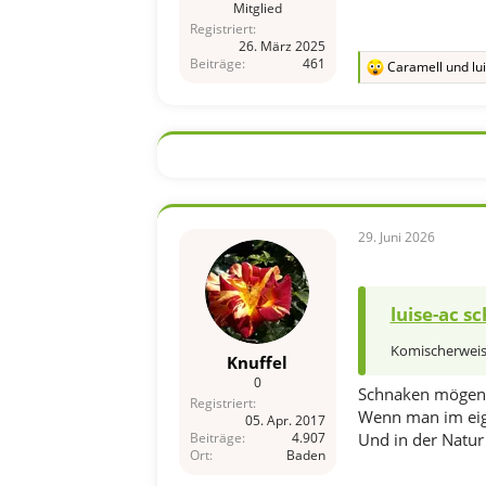
Mitglied
Registriert
26. März 2025
Beiträge
461
Caramell
und
lu
R
e
a
k
t
i
o
n
e
n
29. Juni 2026
:
luise-ac sc
Komischerweise
Knuffel
0
Schnaken mögen 
Registriert
Wenn man im eig
05. Apr. 2017
Beiträge
4.907
Und in der Natur
Ort
Baden