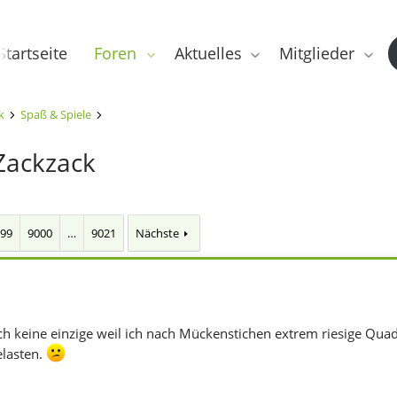
Startseite
Foren
Aktuelles
Mitglieder
k
Spaß & Spiele
Zackzack
999
9000
…
9021
Nächste
ch keine einzige weil ich nach Mückenstichen extrem riesige Qua
elasten.