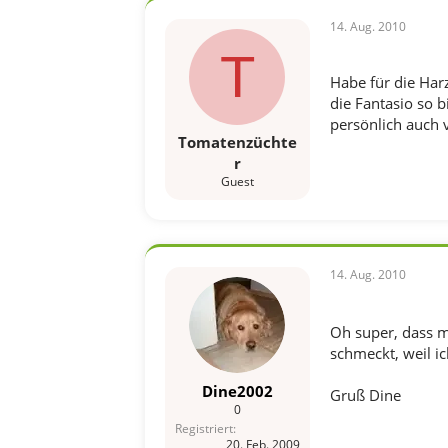
14. Aug. 2010
T
Habe für die Harz
die Fantasio so 
persönlich auch v
Tomatenzüchte
r
Guest
14. Aug. 2010
Oh super, dass m
schmeckt, weil i
Dine2002
Gruß Dine
0
Registriert
20. Feb. 2009