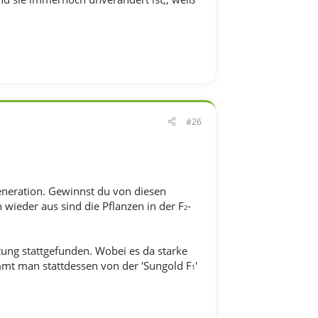
#26
neration. Gewinnst du von diesen
 wieder aus sind die Pflanzen in der F
-
2
tung stattgefunden. Wobei es da starke
mmt man stattdessen von der 'Sungold F
'
1