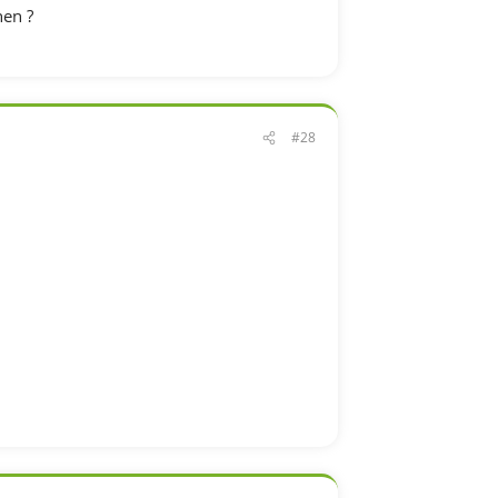
hen ?
#28