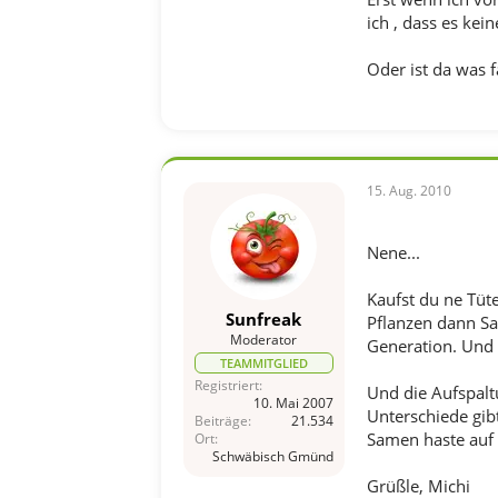
ich , dass es kei
Oder ist da was 
15. Aug. 2010
Nene...
Kaufst du ne Tüte
Sunfreak
Pflanzen dann Sa
Moderator
Generation. Und 
TEAMMITGLIED
Registriert
Und die Aufspaltu
10. Mai 2007
Unterschiede gibt
Beiträge
21.534
Samen haste auf 
Ort
Schwäbisch Gmünd
Grüßle, Michi