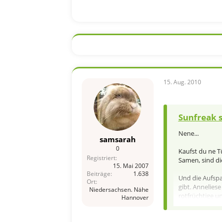
15. Aug. 2010
Sunfreak s
Nene...
samsarah
0
Kaufst du ne T
Registriert
Samen, sind di
15. Mai 2007
Beiträge
1.638
Und die Aufspal
Ort
gibt. Anneliese
Niedersachsen. Nähe
rotfrüchtige u
Hannover
Grüßle, Michi