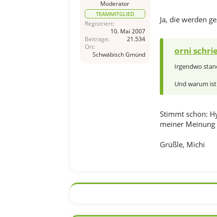
Moderator
TEAMMITGLIED
Ja, die werden g
Registriert
10. Mai 2007
Beiträge
21.534
Ort
orni schri
Schwäbisch Gmünd
Irgendwo stand
Und warum ist 
Stimmt schon: Hyb
meiner Meinung n
Grüßle, Michi