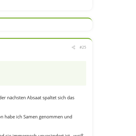
#25
 der nächsten Absaat spaltet sich das
 Davon habe ich Samen genommen und
d sie immernoch unverändert ist,, weiß