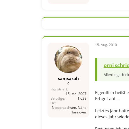
15. Aug. 2010
orni schri
Allerdings: Kle
samsarah
0
Registriert
Eigentlich heißt 
15. Mai 2007
Erbgut auf ...
Beiträge
1.638
Ort
Niedersachsen. Nähe
Letztes Jahr hat
Hannover
dieses Jahr wiede
Erst wenn ich vo