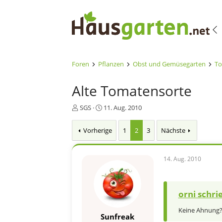
Foren
Pflanzen
Obst und Gemüsegarten
To
Alte Tomatensorte
E
E
SGS
11. Aug. 2010
r
r
s
s
Vorherige
1
2
3
Nächste
t
t
e
e
l
l
14. Aug. 2010
l
l
e
t
r
a
m
orni schri
Keine Ahnung? 
Sunfreak