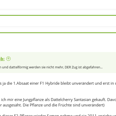
eb:
in und dattelförmig werden sie nicht mehr, DER Zug ist abgefahren...
es ja die 1.Absaat einer F1 Hybride bleibt unverändert und erst in
te ich mir eine Jungpflanze als Dattelcherry Santasian gekauft.
r ausgesäht. Die Pflanze und die Früchte sind unverändert)
n dieser F2-Pflanze wieder Samen nehme und sie 2011 anziehe un