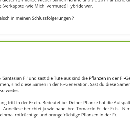
ne (verkappte -wie Michi vermutet) Hybride war.
falsch in meinen Schlussfolgerungen ?
 'Santasian F
' und säst die Tüte aus sind die Pflanzen in der F
-Ge
1
1
men, sind diese Samen in der F
-Generation. Säst du diese Samen
2
so weiter.
ng tritt in der F
ein. Bedeutet bei Deiner Pflanze hat die Aufspal
2
. Anneliese berichtet ja wie nahe ihre 'Tomaccio F
' der F
ist. Ni
2
1
einmal rotfrüchtige und orangefrüchtige Pflanzen in der F
.
2