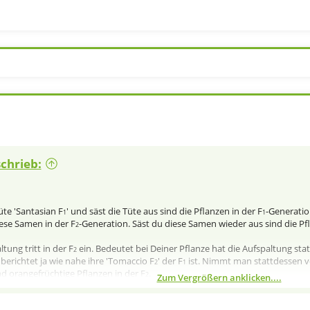
chrieb:
üte 'Santasian F
' und säst die Tüte aus sind die Pflanzen in der F
-Generatio
1
1
ese Samen in der F
-Generation. Säst du diese Samen wieder aus sind die Pfl
2
tung tritt in der F
ein. Bedeutet bei Deiner Pflanze hat die Aufspaltung st
2
 berichtet ja wie nahe ihre 'Tomaccio F
' der F
ist. Nimmt man stattdessen v
2
1
nd orangefrüchtige Pflanzen in der F
.
2
Zum Vergrößern anklicken....