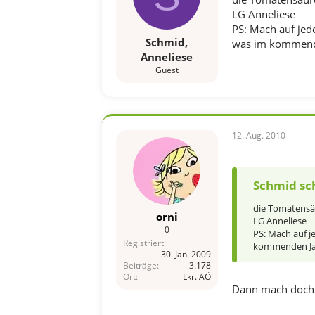
LG Anneliese
PS: Mach auf jed
Schmid,
was im kommende
Anneliese
Guest
12. Aug. 2010
Schmid sc
die Tomatensäu
orni
LG Anneliese
0
PS: Mach auf j
Registriert
kommenden Jah
30. Jan. 2009
Beiträge
3.178
Ort
Lkr. AÖ
Dann mach doch e