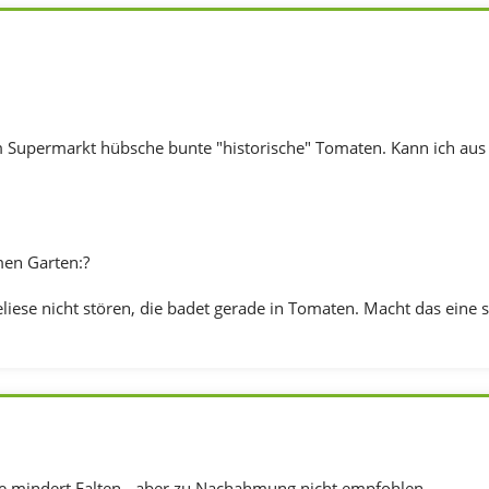
im Supermarkt hübsche bunte "historische" Tomaten. Kann ich aus
en Garten:?
liese nicht stören, die badet gerade in Tomaten. Macht das eine 
 mindert Falten - aber zu Nachahmung nicht empfohlen...