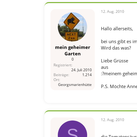
12. Aug. 2010
Hallo allerseits,
bei uns gibt es 
mein geheimer
Wird das was?
Garten
0
Liebe Grüsse
Registriert
aus
24. Juli 2010
:?meinem geheim
Beiträge
1.214
Ort
Georgsmarienhütte
P.S. Möchte Anne
12. Aug. 2010
S
die Tomatensäure