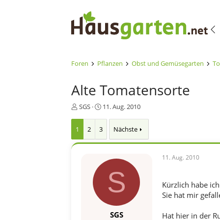
Foren
Pflanzen
Obst und Gemüsegarten
To
Alte Tomatensorte
E
E
SGS
11. Aug. 2010
r
r
s
s
1
2
3
Nächste
t
t
e
e
l
l
11. Aug. 2010
l
l
e
t
S
r
a
Kürzlich habe ic
m
Sie hat mir gefall
SGS
Hat hier in der