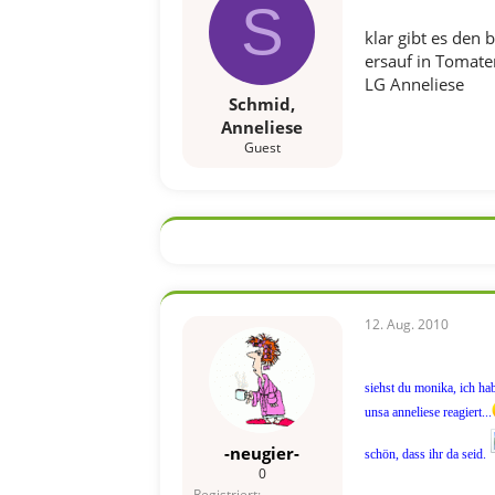
S
klar gibt es den 
ersauf in Tomaten
LG Anneliese
Schmid,
Anneliese
Guest
12. Aug. 2010
siehst du monika, ich ha
unsa anneliese reagiert...
-neugier-
schön, dass ihr da seid.
0
Registriert