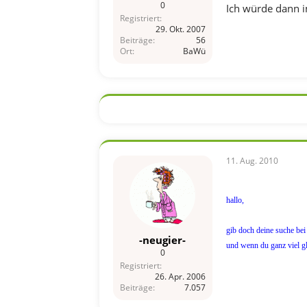
0
Ich würde dann 
Registriert
29. Okt. 2007
Beiträge
56
Ort
BaWü
11. Aug. 2010
hallo,
gib doch deine suche bei
-neugier-
und wenn du ganz viel glü
0
Registriert
26. Apr. 2006
Beiträge
7.057