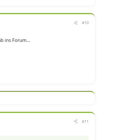
#10
b ins Forum...
#11