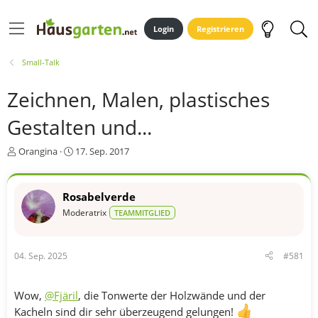
Login
Registrieren
Small-Talk
Zeichnen, Malen, plastisches
Gestalten und...
E
E
Orangina
17. Sep. 2017
r
r
s
s
t
t
Rosabelverde
e
e
Moderatrix
TEAMMITGLIED
l
l
l
l
e
t
r
a
04. Sep. 2025
#581
m
Wow,
@Fjäril
, die Tonwerte der Holzwände und der
Kacheln sind dir sehr überzeugend gelungen!