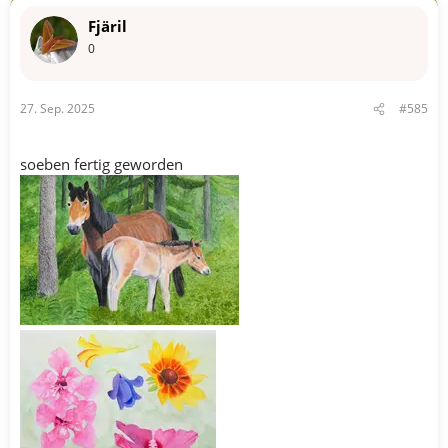
n
Fjäril
e
n
0
:
27. Sep. 2025
#585
soeben fertig geworden