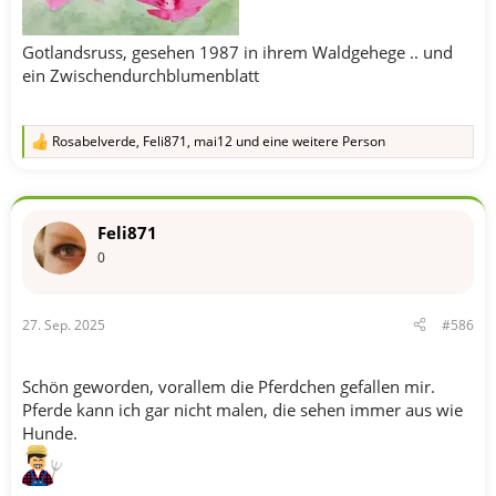
Gotlandsruss, gesehen 1987 in ihrem Waldgehege .. und
ein Zwischendurchblumenblatt
Rosabelverde
,
Feli871
,
mai12
und eine weitere Person
R
e
a
k
t
Feli871
i
o
0
n
e
n
27. Sep. 2025
#586
:
Schön geworden, vorallem die Pferdchen gefallen mir.
Pferde kann ich gar nicht malen, die sehen immer aus wie
Hunde.