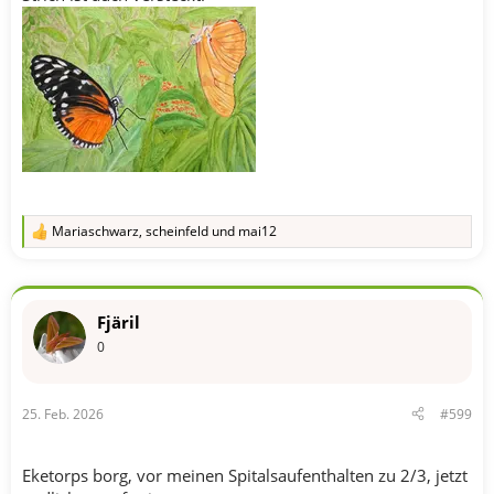
Mariaschwarz
,
scheinfeld
und
mai12
R
e
a
k
t
Fjäril
i
o
0
n
e
n
25. Feb. 2026
#599
:
Eketorps borg, vor meinen Spitalsaufenthalten zu 2/3, jetzt