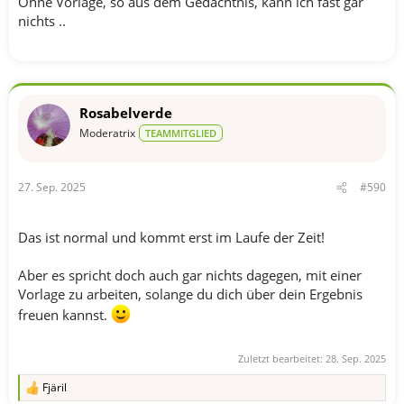
Ohne Vorlage, so aus dem Gedächtnis, kann ich fast gar
nichts ..
Rosabelverde
Moderatrix
TEAMMITGLIED
27. Sep. 2025
#590
Das ist normal und kommt erst im Laufe der Zeit!
Aber es spricht doch auch gar nichts dagegen, mit einer
Vorlage zu arbeiten, solange du dich über dein Ergebnis
freuen kannst.
Zuletzt bearbeitet:
28. Sep. 2025
Fjäril
R