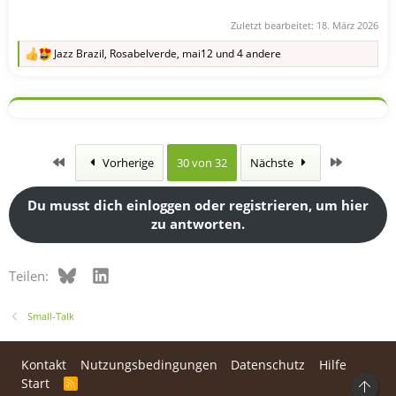
Zuletzt bearbeitet:
18. März 2026
Jazz Brazil
,
Rosabelverde
,
mai12
und 4 andere
R
e
a
k
t
i
o
n
Erste
Letzte
Vorherige
30 von 32
Nächste
e
n
:
Du musst dich einloggen oder registrieren, um hier
zu antworten.
Bluesky
LinkedIn
Teilen:
Small-Talk
Kontakt
Nutzungsbedingungen
Datenschutz
Hilfe
Start
R
Ob