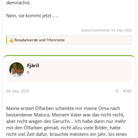
demnächst.
Nein, sie kommt jetzt .. ..
Zuletzt bearbeitet:
04. Sep. 2025
Rosabelverde
und
1Henriette
R
e
a
k
t
Fjäril
i
o
0
n
e
n
04. Sep. 2025
#583
:
Meine ersten Ölfarben schenkte mir meine Oma nach
bestandener Matura. Meinem Vater war das nicht recht,
aber nicht wegen des Geruchs .. Ich habe dann nur mehr
mit den Ölfarben gemalt, nicht allzu viele Bilder, hatte
nicht viel Zeit dafür, brauchte meistens ein Jahr, bis eines