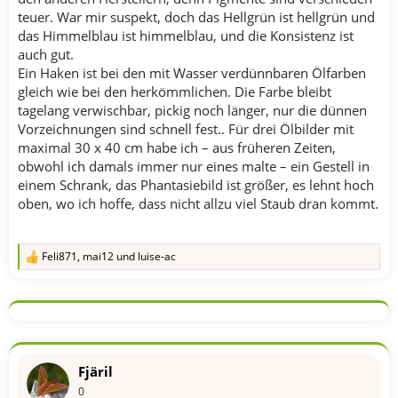
teuer. War mir suspekt, doch das Hellgrün ist hellgrün und
das Himmelblau ist himmelblau, und die Konsistenz ist
auch gut.
Ein Haken ist bei den mit Wasser verdünnbaren Ölfarben
gleich wie bei den herkömmlichen. Die Farbe bleibt
tagelang verwischbar, pickig noch länger, nur die dünnen
Vorzeichnungen sind schnell fest.. Für drei Ölbilder mit
maximal 30 x 40 cm habe ich – aus früheren Zeiten,
obwohl ich damals immer nur eines malte – ein Gestell in
einem Schrank, das Phantasiebild ist größer, es lehnt hoch
oben, wo ich hoffe, dass nicht allzu viel Staub dran kommt.
Feli871
,
mai12
und
luise-ac
R
e
a
k
t
i
o
n
Fjäril
e
n
0