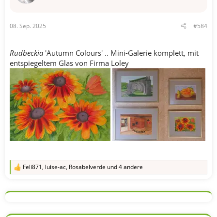
:
08. Sep. 2025
#584
Rudbeckia
'Autumn Colours' .. Mini-Galerie komplett, mit
entspiegeltem Glas von Firma Loley
Feli871
,
luise-ac
,
Rosabelverde
und 4 andere
R
e
a
k
t
i
o