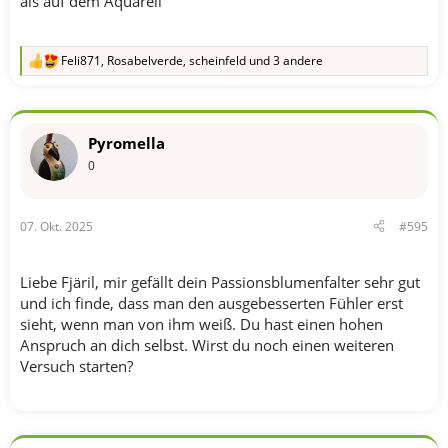
als auf dem Aquarell
Feli871
,
Rosabelverde
,
scheinfeld
und 3 andere
R
e
a
k
t
Pyromella
i
o
0
n
e
n
07. Okt. 2025
#595
:
Liebe Fjäril, mir gefällt dein Passionsblumenfalter sehr gut
und ich finde, dass man den ausgebesserten Fühler erst
sieht, wenn man von ihm weiß. Du hast einen hohen
Anspruch an dich selbst. Wirst du noch einen weiteren
Versuch starten?