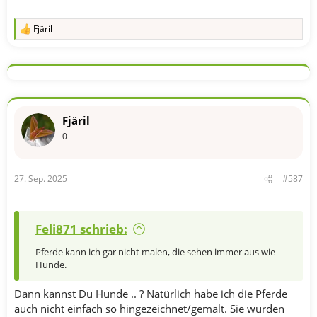
Fjäril
R
e
a
k
t
i
o
n
Fjäril
e
n
0
:
27. Sep. 2025
#587
Feli871 schrieb:
Pferde kann ich gar nicht malen, die sehen immer aus wie
Hunde.
Dann kannst Du Hunde .. ? Natürlich habe ich die Pferde
auch nicht einfach so hingezeichnet/gemalt. Sie würden