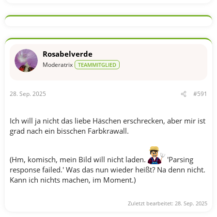
e
a
k
t
i
o
n
Rosabelverde
e
n
Moderatrix
TEAMMITGLIED
:
28. Sep. 2025
#591
Ich will ja nicht das liebe Häschen erschrecken, aber mir ist
grad nach ein bisschen Farbkrawall.
(Hm, komisch, mein Bild will nicht laden.
'Parsing
response failed.' Was das nun wieder heißt? Na denn nicht.
Kann ich nichts machen, im Moment.)
Zuletzt bearbeitet:
28. Sep. 2025