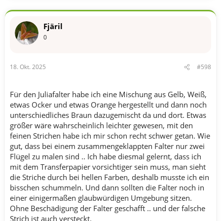
a
k
t
Fjäril
i
o
0
n
e
n
18. Okt. 2025
#598
:
Für den Juliafalter habe ich eine Mischung aus Gelb, Weiß,
etwas Ocker und etwas Orange hergestellt und dann noch
unterschiedliches Braun dazugemischt da und dort. Etwas
größer wäre wahrscheinlich leichter gewesen, mit den
feinen Strichen habe ich mir schon recht schwer getan. Wie
gut, dass bei einem zusammengeklappten Falter nur zwei
Flügel zu malen sind .. Ich habe diesmal gelernt, dass ich
mit dem Transferpapier vorsichtiger sein muss, man sieht
die Striche durch bei hellen Farben, deshalb musste ich ein
bisschen schummeln. Und dann sollten die Falter noch in
einer einigermaßen glaubwürdigen Umgebung sitzen.
Ohne Beschädigung der Falter geschafft .. und der falsche
Strich ist auch versteckt.