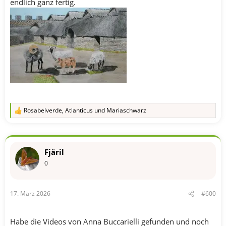
endlich ganz fertig.
Rosabelverde
,
Atlanticus
und
Mariaschwarz
R
e
a
k
t
Fjäril
i
o
0
n
e
n
17. März 2026
#600
:
Habe die Videos von Anna Buccarielli gefunden und noch