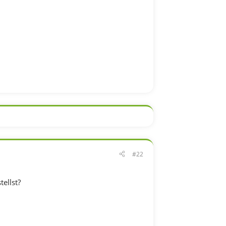
#22
ellst?