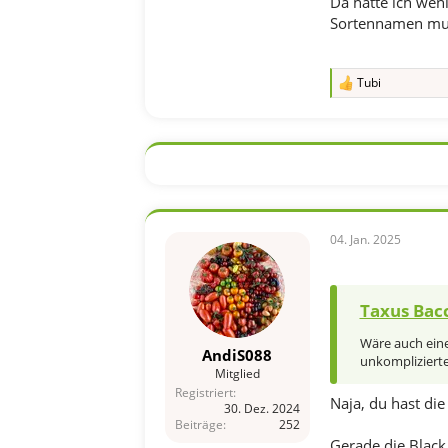
Da hätte ich weni
Sortennamen muss 
Tubi
R
e
a
k
t
i
o
n
e
n
04. Jan. 2025
:
Taxus Bacc
Wäre auch eine
AndiS088
unkomplizierte
Mitglied
Registriert
Naja, du hast die
30. Dez. 2024
Beiträge
252
Gerade die Black 