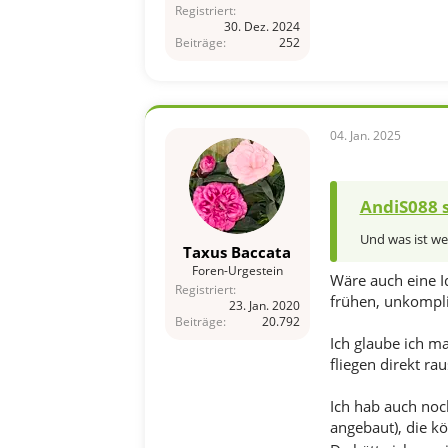
Registriert
30. Dez. 2024
Beiträge
252
04. Jan. 2025
AndiS088 s
Und was ist we
Taxus Baccata
Foren-Urgestein
Wäre auch eine Id
Registriert
frühen, unkompliz
23. Jan. 2020
Beiträge
20.792
Ich glaube ich ma
fliegen direkt r
Ich hab auch noch
angebaut), die kö