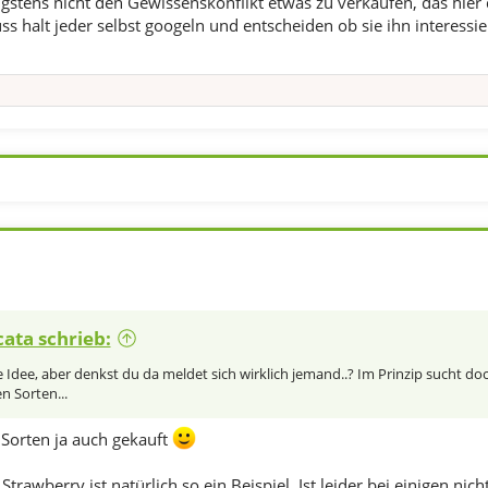
gstens nicht den Gewissenskonflikt etwas zu verkaufen, das hier d
halt jeder selbst googeln und entscheiden ob sie ihn interessier
ata schrieb:
 Idee, aber denkst du da meldet sich wirklich jemand..? Im Prinzip sucht doc
n Sorten...
 Sorten ja auch gekauft
Strawberry ist natürlich so ein Beispiel. Ist leider bei einigen n