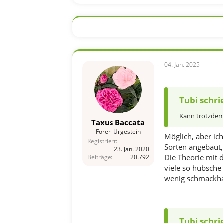
a
k
t
i
o
n
e
n
04. Jan. 2025
:
Tubi schri
Kann trotzdem 
Taxus Baccata
Foren-Urgestein
Möglich, aber ic
Registriert
Sorten angebaut,
23. Jan. 2020
Die Theorie mit d
Beiträge
20.792
viele so hübsche
wenig schmackhaf
Tubi schri