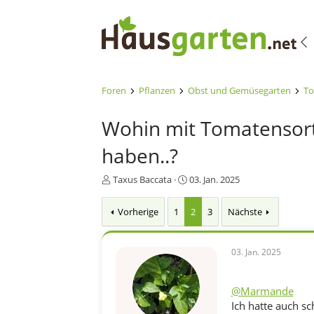
Foren
Pflanzen
Obst und Gemüsegarten
To
Wohin mit Tomatensorte
haben..?
E
E
Taxus Baccata
03. Jan. 2025
r
r
s
s
Vorherige
1
2
3
Nächste
t
t
e
e
l
l
03. Jan. 2025
l
l
e
t
r
a
@Marmande
m
Ich hatte auch s