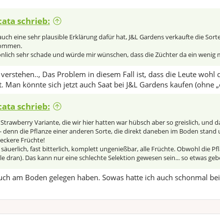
ata schrieb:
auch eine sehr plausible Erklärung dafür hat, J&L Gardens verkaufte die Sort
kommen.
önlich sehr schade und würde mir wünschen, dass die Züchter da ein wenig 
 verstehen.., Das Problem in diesem Fall ist, dass die Leute woh
t. Man könnte sich jetzt auch Saat bei J&L Gardens kaufen (ohne „
ata schrieb:
 Strawberry Variante, die wir hier hatten war hübsch aber so greislich, und
 denn die Pflanze einer anderen Sorte, die direkt daneben im Boden stand 
eckere Früchte!
 säuerlich, fast bitterlich, komplett ungenießbar, alle Früchte. Obwohl die 
 dran). Das kann nur eine schlechte Selektion gewesen sein... so etwas gebe 
ch am Boden gelegen haben. Sowas hatte ich auch schonmal bei 