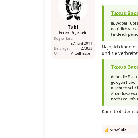
e
n
Taxus Bacc
:
Ja, wobei Tubi 
Tubi
natürlich vor
Foren-Urgestein
Finde ich pers
Registriert
27. Juni 2019
Naja, ich kann es
Beiträge
27.833
und sie verbreite
Ort
Mittelhessen
Taxus Bacc
denn die Black
gelegen haben-
machten sehr l
Aber diese war
noch Braunfäule
Kann trotzdem au
schwäble
R
e