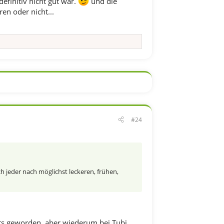
efinitiv nicht gut war.
und die
en oder nicht...
#24
h jeder nach möglichst leckeren, frühen,
ichts geworden, aber wiederum bei Tubi