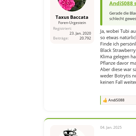
AndiS088 s
Gerade die Blac
Taxus Baccata
schlecht gewes
Foren-Urgestein
Registriert
Ja, wobei Tubi au
23. Jan. 2020
so etwas natürl
Beiträge
20.792
Finde ich persön
Black Strawberry
Klima gelegen ha
Pflanze davor ma
Aber diese war sä
weder Botrytis no
keinen Fall weiter
AndiS088
R
e
a
k
t
i
04. Jan. 2025
o
n