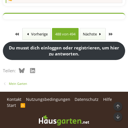
R
e
a
k
t
i
o
n
Erste
Letzte
Vorherige
488 von 494
Nächste
e
n
:
Du musst dich einloggen oder registrieren, um hier
zu antworten.
Bluesky
LinkedIn
Teilen:
Mein Garten
Kontakt
Nutzungsbedingungen
Datenschutz
Hilfe
Start
R
Ob
S
S
Unt