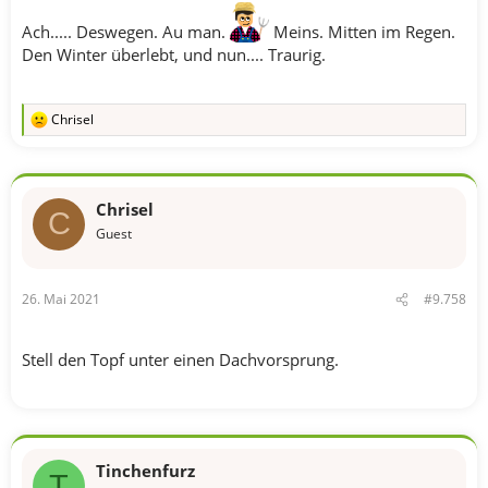
Ach..... Deswegen. Au man.
Meins. Mitten im Regen.
Den Winter überlebt, und nun.... Traurig.
Chrisel
R
e
a
k
t
Chrisel
i
C
o
Guest
n
e
n
26. Mai 2021
#9.758
:
Stell den Topf unter einen Dachvorsprung.
Tinchenfurz
T