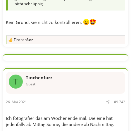
nicht sehr üppig.
Kein Grund, sie nicht zu kontrollieren.
Tinchenfurz
R
e
a
k
t
i
o
n
Tinchenfurz
e
T
n
Guest
:
26. Mai 2021
#9.742
Ich fotografier das am Wochenende mal. Die eine hat
jedenfalls ab Mittag Sonne, die andere ab Nachmittag.