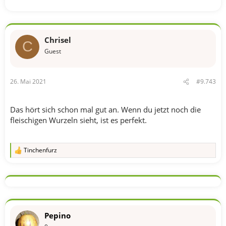
Chrisel
C
Guest
26. Mai 2021
#9.743
Das hört sich schon mal gut an. Wenn du jetzt noch die
fleischigen Wurzeln sieht, ist es perfekt.
Tinchenfurz
R
e
a
k
t
i
o
n
Pepino
e