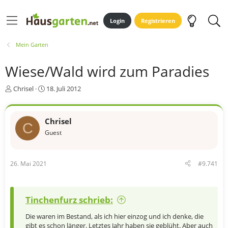
Login
Registrieren
Mein Garten
Wiese/Wald wird zum Paradies
E
E
Chrisel
18. Juli 2012
r
r
s
s
t
t
Chrisel
C
e
e
Guest
l
l
l
l
e
t
r
a
26. Mai 2021
#9.741
m
Tinchenfurz schrieb:
Die waren im Bestand, als ich hier einzog und ich denke, die
gibt es schon länger. Letztes Jahr haben sie geblüht. Aber auch