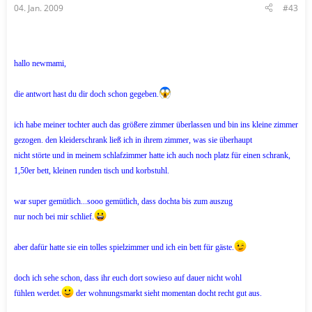
04. Jan. 2009
#43
hallo newmami,
die antwort hast du dir doch schon gegeben.
ich habe meiner tochter auch das größere zimmer überlassen und bin ins kleine zimmer
gezogen. den kleiderschrank ließ ich in ihrem zimmer, was sie überhaupt
nicht störte und in meinem schlafzimmer hatte ich auch noch platz für einen schrank,
1,50er bett, kleinen runden tisch und korbstuhl.
war super gemütlich...sooo gemütlich, dass dochta bis zum auszug
nur noch bei mir schlief.
aber dafür hatte sie ein tolles spielzimmer und ich ein bett für gäste.
doch ich sehe schon, dass ihr euch dort sowieso auf dauer nicht wohl
fühlen werdet.
der wohnungsmarkt sieht momentan docht recht gut aus.