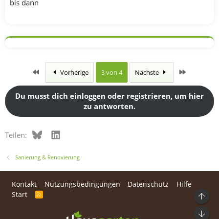
bis dann
Erste
Letzte
Vorherige
3 von 4
Nächste
Du musst dich einloggen oder registrieren, um hier
zu antworten.
Bluesky
LinkedIn
Teilen:
Sanierung & Renovierung
Kontakt
Nutzungsbedingungen
Datenschutz
Hilfe
Start
R
Ob
S
S
Unt