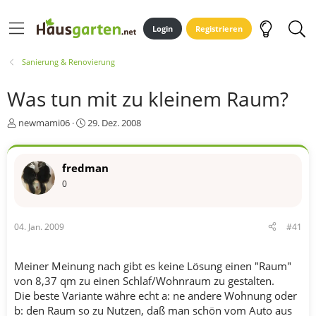
Login
Registrieren
Sanierung & Renovierung
Was tun mit zu kleinem Raum?
E
E
newmami06
29. Dez. 2008
r
r
s
s
t
t
fredman
e
e
0
l
l
l
l
e
t
r
a
04. Jan. 2009
#41
m
Meiner Meinung nach gibt es keine Lösung einen "Raum"
von 8,37 qm zu einen Schlaf/Wohnraum zu gestalten.
Die beste Variante währe echt a: ne andere Wohnung oder
b: den Raum so zu Nutzen, daß man schön vom Auto aus