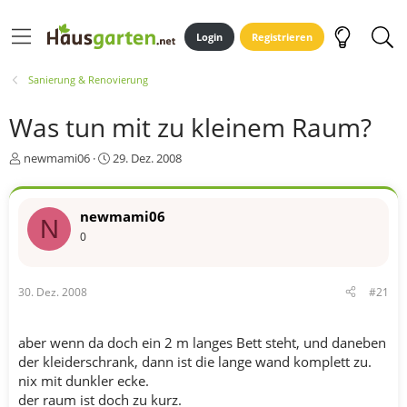
Login
Registrieren
Sanierung & Renovierung
Was tun mit zu kleinem Raum?
E
E
newmami06
29. Dez. 2008
r
r
s
s
t
t
newmami06
N
e
e
0
l
l
l
l
e
t
r
a
30. Dez. 2008
#21
m
aber wenn da doch ein 2 m langes Bett steht, und daneben
der kleiderschrank, dann ist die lange wand komplett zu.
nix mit dunkler ecke.
der raum ist doch zu kurz.