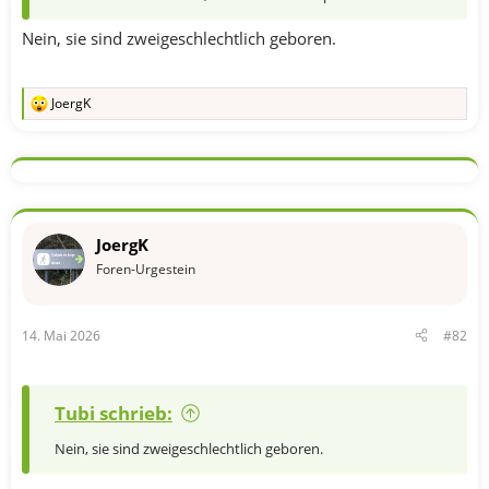
Nein, sie sind zweigeschlechtlich geboren.
JoergK
R
e
a
k
t
i
o
n
JoergK
e
n
Foren-Urgestein
:
14. Mai 2026
#82
Tubi schrieb:
Nein, sie sind zweigeschlechtlich geboren.