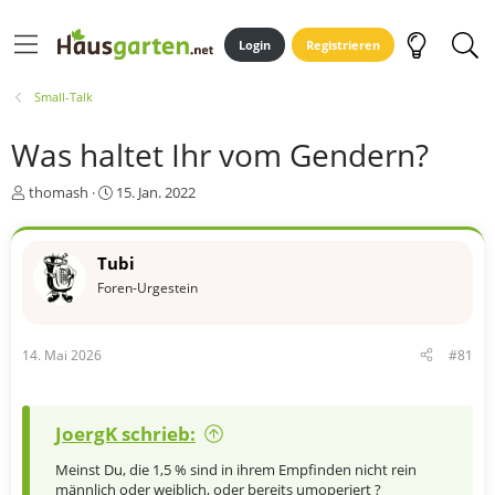
Login
Registrieren
Small-Talk
Was haltet Ihr vom Gendern?
E
E
thomash
15. Jan. 2022
r
r
s
s
t
t
Tubi
e
e
Foren-Urgestein
l
l
l
l
e
t
r
a
14. Mai 2026
#81
m
JoergK schrieb:
Meinst Du, die 1,5 % sind in ihrem Empfinden nicht rein
männlich oder weiblich, oder bereits umoperiert ?