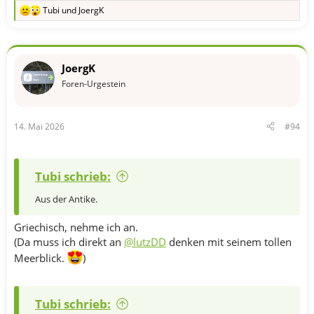
Tubi
und
JoergK
R
e
a
k
t
JoergK
i
o
Foren-Urgestein
n
e
n
14. Mai 2026
#94
:
Tubi schrieb:
Aus der Antike.
Griechisch, nehme ich an.
(Da muss ich direkt an
@lutzDD
denken mit seinem tollen
Meerblick.
)
Tubi schrieb: