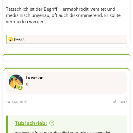
Tatsächlich ist der Begriff 'Hermaphrodit' veraltet und
medizinisch ungenau, oft auch diskriminierend. Er sollte
vermieden werden.
JoergK
R
e
a
k
t
i
o
n
luise-ac
e
n
0
:
14. Mai 2026
#92
Tubi schrieb:
Am besten fragt man aber die Leute, wie sie angeredet