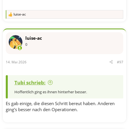
luise-ac
R
e
a
k
t
luise-ac
i
o
0
n
e
n
14. Mai 2026
#97
:
Tubi schrieb:
Hoffentlich ging es ihnen hinterher besser.
Es gab einige, die diesen Schritt bereut haben. Anderen
ging's besser nach den Operationen.