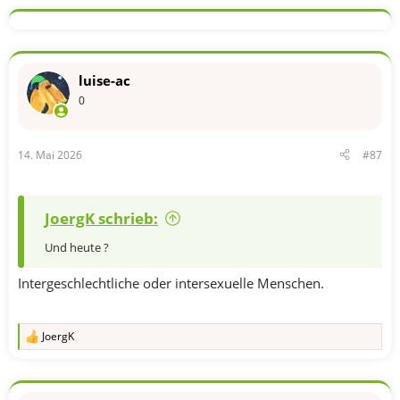
luise-ac
0
14. Mai 2026
#87
JoergK schrieb:
Und heute ?
Intergeschlechtliche oder intersexuelle Menschen.
JoergK
R
e
a
k
t