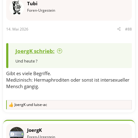
Tubi
i
o
Foren-Urgestein
n
e
n
14. Mai 2026
#88
:
JoergK schrieb:
Und heute ?
Gibt es viele Begriffe.
Medizinisch: Hermaphroditen oder sonst ist intersexueller
Mensch gängig.
JoergK
und
luise-ac
R
e
a
k
t
JoergK
i
o
Foren-Urgestein