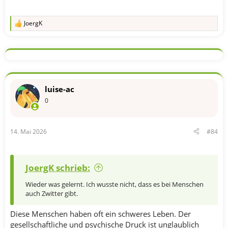
JoergK
R
e
a
k
t
i
o
n
luise-ac
e
n
0
:
14. Mai 2026
#84
JoergK schrieb:
Wieder was gelernt. Ich wusste nicht, dass es bei Menschen
auch Zwitter gibt.
Diese Menschen haben oft ein schweres Leben. Der
gesellschaftliche und psychische Druck ist unglaublich