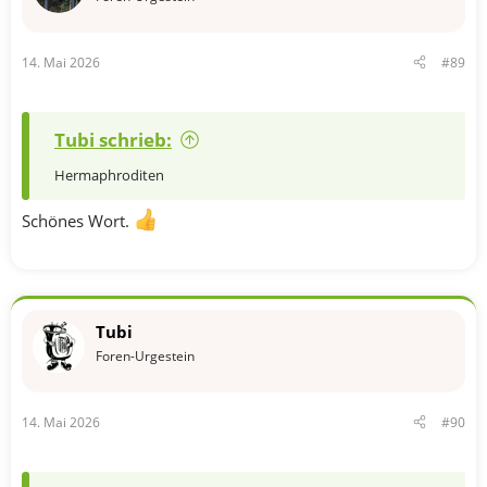
n
e
n
14. Mai 2026
#89
:
Tubi schrieb:
Hermaphroditen
Schönes Wort.
Tubi
Foren-Urgestein
14. Mai 2026
#90