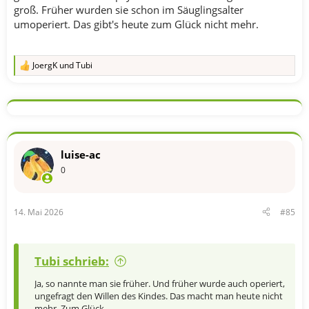
groß. Früher wurden sie schon im Säuglingsalter
umoperiert. Das gibt's heute zum Glück nicht mehr.
JoergK
und
Tubi
R
e
a
k
t
i
o
n
luise-ac
e
n
0
:
14. Mai 2026
#85
Tubi schrieb:
Ja, so nannte man sie früher. Und früher wurde auch operiert,
ungefragt den Willen des Kindes. Das macht man heute nicht
mehr. Zum Glück.