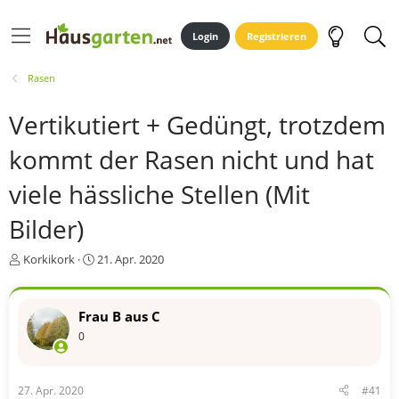
Login
Registrieren
Rasen
Vertikutiert + Gedüngt, trotzdem
kommt der Rasen nicht und hat
viele hässliche Stellen (Mit
Bilder)
E
E
Korkikork
21. Apr. 2020
r
r
s
s
t
t
Frau B aus C
e
e
0
l
l
l
l
e
t
r
a
27. Apr. 2020
#41