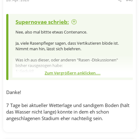
Supernovae schrieb:
Nee, also mal bittte etwas Contenance.
Ja, viele Rasenpfleger sagen, dass Vertikutieren blöde ist.
Nimmt man hin, lässt sich belehren.
Was ich aus dieser, oder anderen "Rasen -Diskussionen"
bisher rausgezogen habe:
1: Geduld!
Zum Vergrößern anklicken....
Rasensaat wächst erst ab +10°C
2: regelmäßiges Mähen
3:alle 6-8Wochen nachdüngen
Danke!
4:Wassergabe konsequent geben (nicht alle zwei Tage,
sondern eher in den7 Tage Rhythmus laufen.
7 Tage bei aktueller Wetterlage und sandigem Boden (hält
das Wasser nicht lange) könnte in dem eh schon
Ich hau dich gleich!
angeschlagenen Stadium eher nachteilig sein.