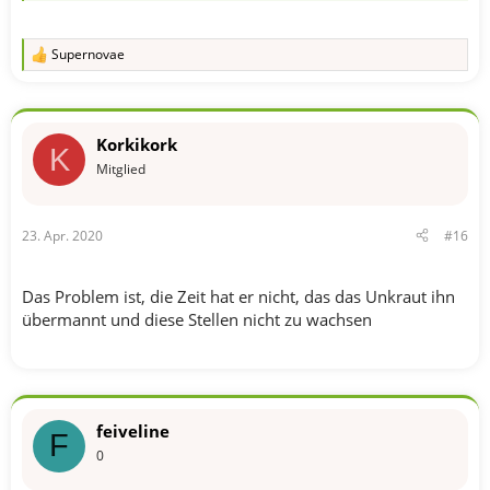
Supernovae
R
e
a
k
t
Korkikork
i
K
o
Mitglied
n
e
n
23. Apr. 2020
#16
:
Das Problem ist, die Zeit hat er nicht, das das Unkraut ihn
übermannt und diese Stellen nicht zu wachsen
feiveline
F
0