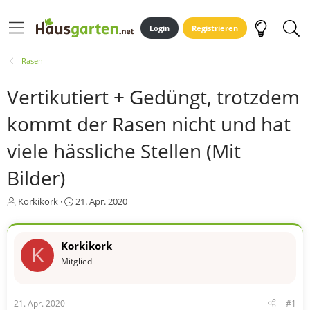
Login
Registrieren
Rasen
Vertikutiert + Gedüngt, trotzdem
kommt der Rasen nicht und hat
viele hässliche Stellen (Mit
Bilder)
E
E
Korkikork
21. Apr. 2020
r
r
s
s
t
t
Korkikork
K
e
e
Mitglied
l
l
l
l
e
t
r
a
21. Apr. 2020
#1