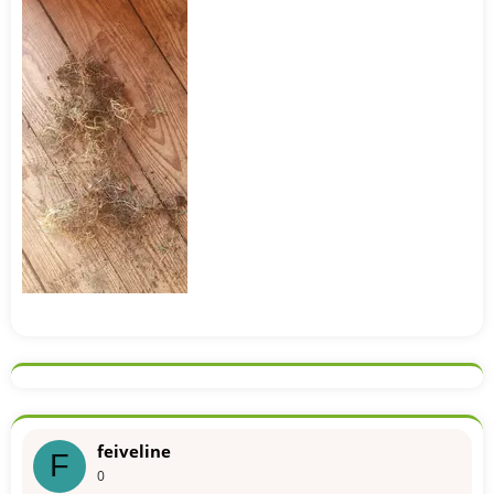
feiveline
F
0