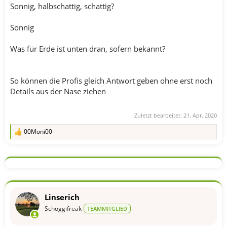
Sonnig, halbschattig, schattig?
Sonnig
Was für Erde ist unten dran, sofern bekannt?
So können die Profis gleich Antwort geben ohne erst noch
Details aus der Nase ziehen
Zuletzt bearbeitet:
21. Apr. 2020
00Moni00
R
e
a
k
t
i
o
n
Linserich
e
n
Schoggifreak
TEAMMITGLIED
: