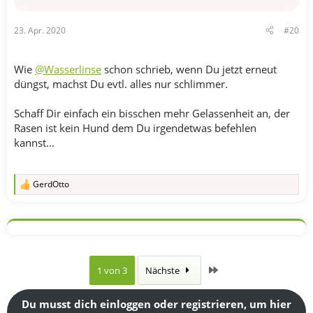
23. Apr. 2020
#20
Wie
@Wasserlinse
schon schrieb, wenn Du jetzt erneut
düngst, machst Du evtl. alles nur schlimmer.
Schaff Dir einfach ein bisschen mehr Gelassenheit an, der
Rasen ist kein Hund dem Du irgendetwas befehlen
kannst...
GerdOtto
R
e
a
k
t
i
o
n
Letzte
1 von 3
Nächste
e
n
:
Du musst dich einloggen oder registrieren, um hier