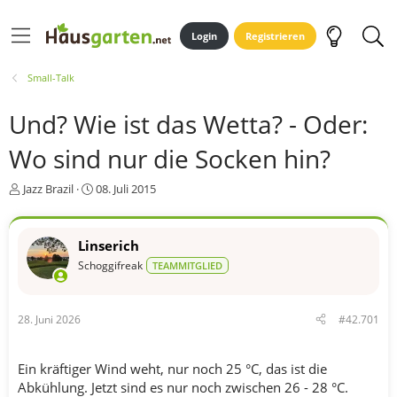
Login
Registrieren
Small-Talk
Und? Wie ist das Wetta? - Oder:
Wo sind nur die Socken hin?
E
E
Jazz Brazil
08. Juli 2015
r
r
s
s
t
t
Linserich
e
e
Schoggifreak
TEAMMITGLIED
l
l
l
l
e
t
r
a
28. Juni 2026
#42.701
m
Ein kräftiger Wind weht, nur noch 25 °C, das ist die
Abkühlung. Jetzt sind es nur noch zwischen 26 - 28 °C.