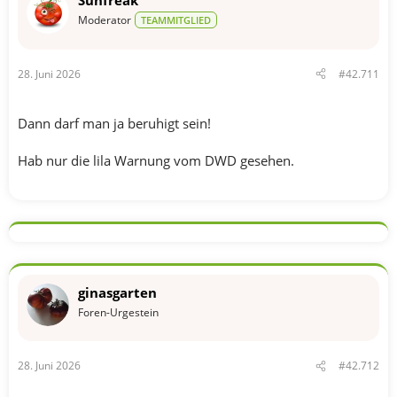
Sunfreak
e
n
Moderator
TEAMMITGLIED
:
28. Juni 2026
#42.711
Dann darf man ja beruhigt sein!
Hab nur die lila Warnung vom DWD gesehen.
ginasgarten
Foren-Urgestein
28. Juni 2026
#42.712