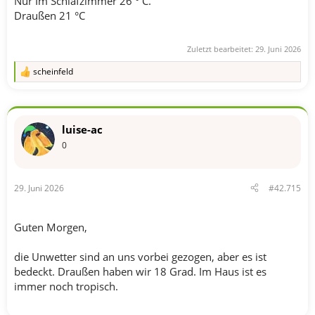
Nur Im Schlafzimmer 26 ° C.
Draußen 21 °C
Zuletzt bearbeitet:
29. Juni 2026
scheinfeld
R
e
a
k
t
luise-ac
i
o
0
n
e
n
29. Juni 2026
#42.715
:
Guten Morgen,
die Unwetter sind an uns vorbei gezogen, aber es ist
bedeckt. Draußen haben wir 18 Grad. Im Haus ist es
immer noch tropisch.