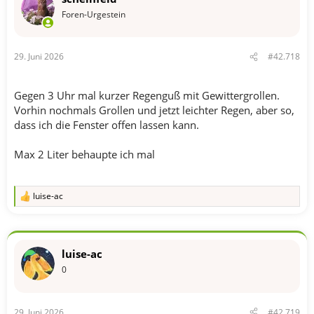
i
o
Foren-Urgestein
n
e
n
29. Juni 2026
#42.718
:
Gegen 3 Uhr mal kurzer Regenguß mit Gewittergrollen.
Vorhin nochmals Grollen und jetzt leichter Regen, aber so,
dass ich die Fenster offen lassen kann.
Max 2 Liter behaupte ich mal
luise-ac
R
e
a
k
t
luise-ac
i
o
0
n
e
n
29. Juni 2026
#42.719
: