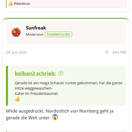
Atlanticus
R
e
a
k
t
Sunfreak
i
o
Moderator
TEAMMITGLIED
n
e
n
28. Juni 2026
#42.708
:
bolban2 schrieb:
Gerade ist ein mega Schauer runter gekommen, hat die ganze
Hitze weggewaschen-
Kater im Freudentaumel.
Milde ausgedrückt. Nordöstlich von Nürnberg geht ja
gerade die Welt unter.