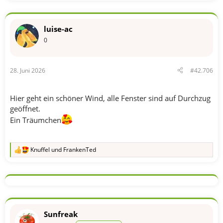
a
k
t
luise-ac
i
o
0
n
e
n
28. Juni 2026
#42.706
:
Hier geht ein schöner Wind, alle Fenster sind auf Durchzug
geöffnet.
Ein Träumchen
Knuffel
und
FrankenTed
R
e
a
k
t
i
o
n
Sunfreak
e