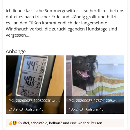
ich liebe klassische Sommergewitter ....so herrlich... bei uns
duftet es nach frischer Erde und ständig grollt und blitzt
es...an den Füßen kommt endlich der langersehnte
Windhauch vorbei, die zurückliegenden Hundstage sind
vergessen....
Anhänge
PXL_20260627_150800261.webp
PXL_20260627_173741209.webp
213,9 KB · Aufrufe: 45
135,2 KB · Aufrufe: 45
Knuffel
,
scheinfeld
,
bolban2
und eine weitere Person
R
e