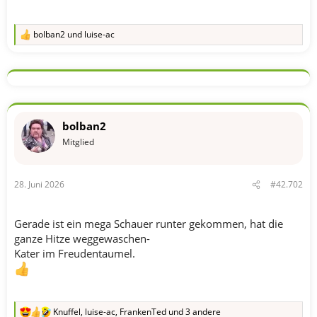
bolban2
und
luise-ac
R
e
a
k
t
i
o
n
bolban2
e
n
Mitglied
:
28. Juni 2026
#42.702
Gerade ist ein mega Schauer runter gekommen, hat die
ganze Hitze weggewaschen-
Kater im Freudentaumel.
Knuffel
,
luise-ac
,
FrankenTed
und 3 andere
R