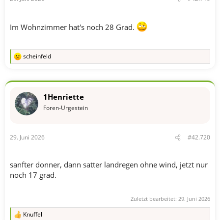
Im Wohnzimmer hat's noch 28 Grad.
scheinfeld
R
e
a
k
t
1Henriette
i
o
Foren-Urgestein
n
e
n
29. Juni 2026
#42.720
:
sanfter donner, dann satter landregen ohne wind, jetzt nur
noch 17 grad.
Zuletzt bearbeitet:
29. Juni 2026
Knuffel
R