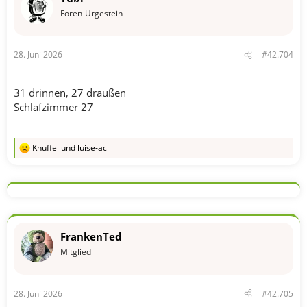
e
n
Foren-Urgestein
:
28. Juni 2026
#42.704
31 drinnen, 27 draußen
Schlafzimmer 27
Knuffel
und
luise-ac
R
e
a
k
t
i
o
n
FrankenTed
e
n
Mitglied
:
28. Juni 2026
#42.705