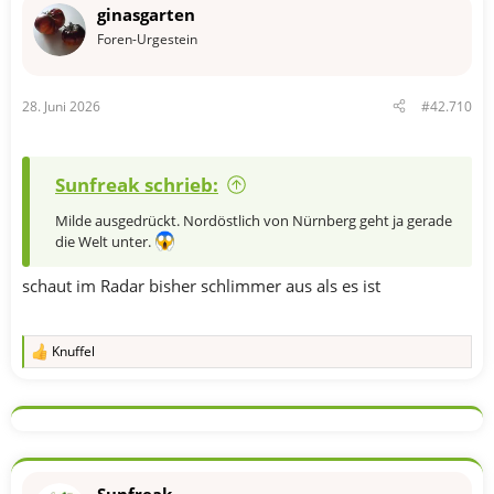
ginasgarten
Foren-Urgestein
28. Juni 2026
#42.710
Sunfreak schrieb:
Milde ausgedrückt. Nordöstlich von Nürnberg geht ja gerade
die Welt unter.
schaut im Radar bisher schlimmer aus als es ist
Knuffel
R
e
a
k
t
i
o
n