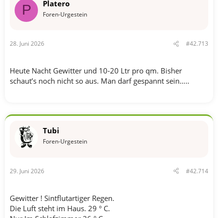
Platero
i
P
o
Foren-Urgestein
n
e
n
28. Juni 2026
#42.713
:
Heute Nacht Gewitter und 10-20 Ltr pro qm. Bisher
schaut’s noch nicht so aus. Man darf gespannt sein…..
Tubi
Foren-Urgestein
29. Juni 2026
#42.714
Gewitter ! Sintflutartiger Regen.
Die Luft steht im Haus. 29 ° C.