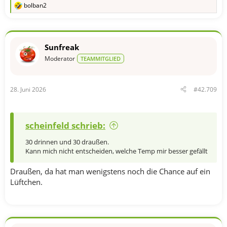
bolban2
R
e
a
k
t
Sunfreak
i
o
Moderator
TEAMMITGLIED
n
e
n
28. Juni 2026
#42.709
:
scheinfeld schrieb:
30 drinnen und 30 draußen.
Kann mich nicht entscheiden, welche Temp mir besser gefällt
Draußen, da hat man wenigstens noch die Chance auf ein
Lüftchen.