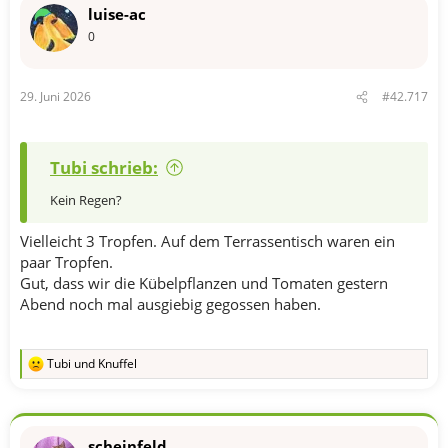
luise-ac
0
29. Juni 2026
#42.717
Tubi schrieb:
Kein Regen?
Vielleicht 3 Tropfen. Auf dem Terrassentisch waren ein
paar Tropfen.
Gut, dass wir die Kübelpflanzen und Tomaten gestern
Abend noch mal ausgiebig gegossen haben.
Tubi
und
Knuffel
R
e
a
k
t
scheinfeld