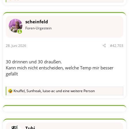
e
a
k
t
scheinfeld
i
o
Foren-Urgestein
n
e
n
28. Juni 2026
#42.703
:
30 drinnen und 30 draußen.
Kann mich nicht entscheiden, welche Temp mir besser
gefällt
Knuffel
,
Sunfreak
,
luise-ac
und eine weitere Person
R
e
a
k
t
i
o
n
Tubi