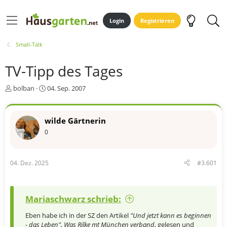
Login
Registrieren
Small-Talk
TV-Tipp des Tages
E
E
bolban
04. Sep. 2007
r
r
s
s
t
t
wilde Gärtnerin
e
e
0
l
l
l
l
e
t
r
a
04. Dez. 2025
#3.601
m
Mariaschwarz schrieb:
Eben habe ich in der SZ den Artikel
"Und jetzt kann es beginnen
- das Leben",
Was Rilke mt München verband
, gelesen und