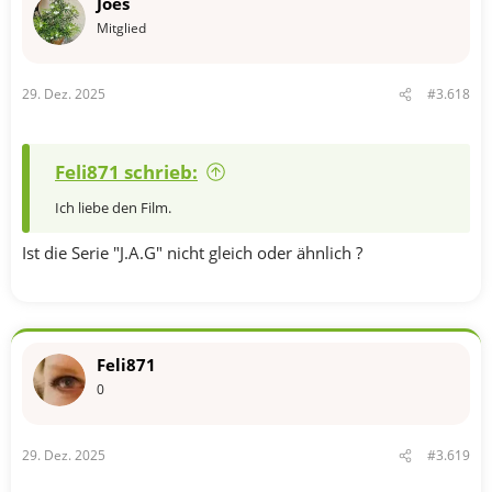
Joes
i
o
Mitglied
n
e
n
29. Dez. 2025
#3.618
:
Feli871 schrieb:
Ich liebe den Film.
Ist die Serie "J.A.G" nicht gleich oder ähnlich ?
Feli871
0
29. Dez. 2025
#3.619