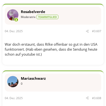
i
o
n
Rosabelverde
e
n
Moderatrix
TEAMMITGLIED
:
04. Dez. 2025
#3.607
War doch erstaunt, dass Rilke offenbar so gut in den USA
funktioniert. (Hab eben gesehen, dass die Sendung heute
schon auf youtube ist.)
Mariaschwarz
0
04. Dez. 2025
#3.608