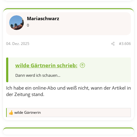
Mariaschwarz
0
04. Dez. 2025
#3.606
wilde Gärtnerin schrieb:
Dann werd ich schauen...
Ich habe ein online-Abo und weiß nicht, wann der Artikel in
der Zeitung stand.
wilde Gärtnerin
R
e
a
k
t