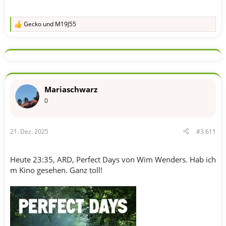
Gecko
und
M19J55
R
e
a
k
t
i
o
n
Mariaschwarz
e
n
0
:
21. Dez. 2025
#3.611
Heute 23:35, ARD, Perfect Days von Wim Wenders. Hab ich
m Kino gesehen. Ganz toll!