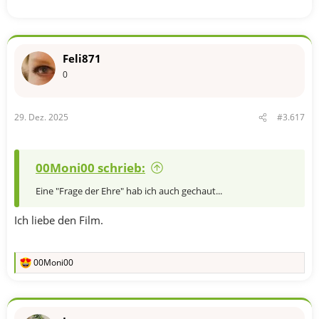
Feli871
0
29. Dez. 2025
#3.617
00Moni00 schrieb:
Eine "Frage der Ehre" hab ich auch gechaut...
Ich liebe den Film.
00Moni00
R
e
a
k
t