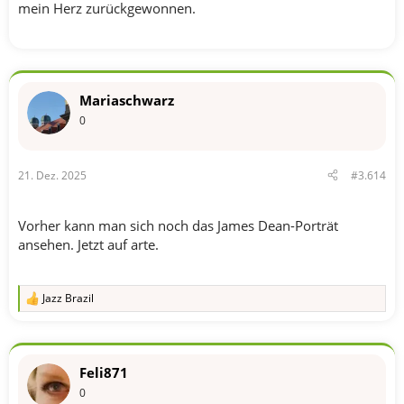
mein Herz zurückgewonnen.
Mariaschwarz
0
21. Dez. 2025
#3.614
Vorher kann man sich noch das James Dean-Porträt
ansehen. Jetzt auf arte.
Jazz Brazil
R
e
a
k
t
Feli871
i
o
0